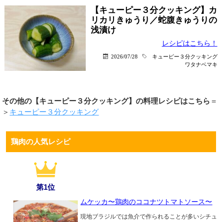
【キューピー３分クッキング】カ
リカリきゅうり／蛇腹きゅうりの
浅漬け
レシピはこちら！
2026/07/28
キューピー３分クッキング
ワタナベマキ
その他の【キューピー３分クッキング】の料理レシピはこちら
＝
＞
キューピー３分クッキング
鶏肉の人気レシピ
第1位
ムケッカ〜鶏肉のココナツトマトソース〜
現地ブラジルでは魚介で作られることが多いシチュ