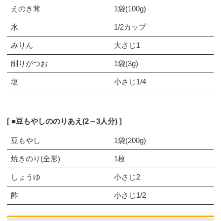
えのき茸
1袋(100g)
水
1/2カップ
みりん
大さじ1
削りがつお
1袋(3g)
塩
小さじ1/4
■豆もやしののりあえ(2～3人分)
豆もやし
1袋(200g)
焼きのり(全形)
1枚
しょうゆ
小さじ2
酢
小さじ1/2