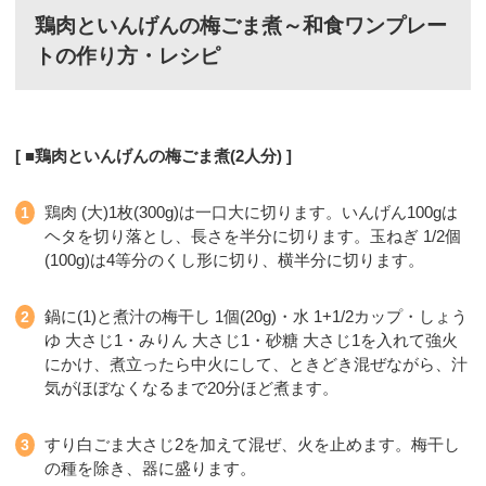
鶏肉といんげんの梅ごま煮～和食ワンプレー
トの作り方・レシピ
■鶏肉といんげんの梅ごま煮(2人分)
鶏肉 (大)1枚(300g)は一口大に切ります。いんげん100gは
ヘタを切り落とし、長さを半分に切ります。玉ねぎ 1/2個
(100g)は4等分のくし形に切り、横半分に切ります。
鍋に(1)と煮汁の梅干し 1個(20g)・水 1+1/2カップ・しょう
ゆ 大さじ1・みりん 大さじ1・砂糖 大さじ1を入れて強火
にかけ、煮立ったら中火にして、ときどき混ぜながら、汁
気がほぼなくなるまで20分ほど煮ます。
すり白ごま大さじ2を加えて混ぜ、火を止めます。梅干し
の種を除き、器に盛ります。