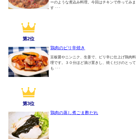
ーのような煮込み料理。今回はチキンで作ってみま
す ･･･
第2位
鶏肉のピリ辛焼き
豆板醤やニンニク、生姜で、ピリ辛に仕上げ鶏肉料
理です。３０分ほど漬け置きし、焼くだけのとって
も ･･･
第3位
鶏肉の蒸し煮ごま酢だれ