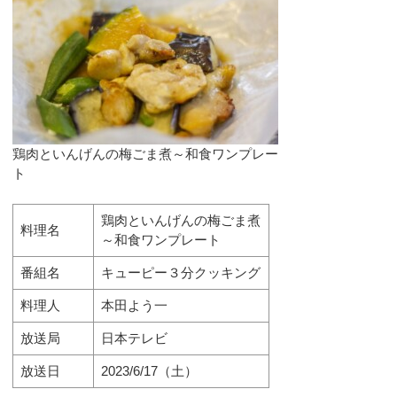
鶏肉といんげんの梅ごま煮～和食ワンプレー
ト
鶏肉といんげんの梅ごま煮
料理名
～和食ワンプレート
番組名
キューピー３分クッキング
料理人
本田よう一
放送局
日本テレビ
放送日
2023/6/17（土）