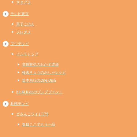
サタプラ
テレビ東京
男子ごはん
ソレダメ
フジテレビ
ノンストップ
笠原将弘のおかず道場
検索きょうのおしゃレシピ
坂本昌行のOne Dish
KinKi Kidsのブンブブーン！
札幌テレビ
どさんこワイド179
奥様ここでもう一品