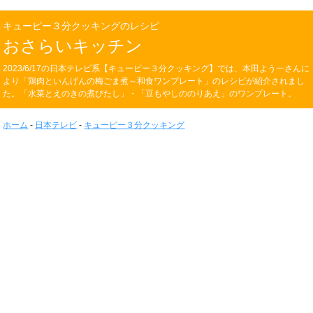
キューピー３分クッキングのレシピ
おさらいキッチン
2023/6/17の日本テレビ系【キューピー３分クッキング】では、本田よう一さんに
より「鶏肉といんげんの梅ごま煮～和食ワンプレート」のレシピが紹介されまし
た。「水菜とえのきの煮びたし」・「豆もやしののりあえ」のワンプレート。
ホーム
-
日本テレビ
-
キューピー３分クッキング