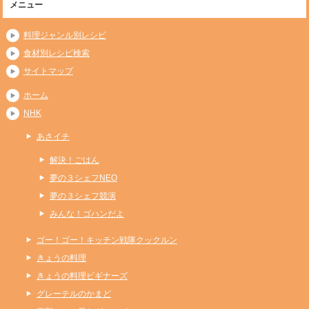
メニュー
料理ジャンル別レシピ
食材別レシピ検索
サイトマップ
ホーム
NHK
あさイチ
解決！ごはん
夢の３シェフNEO
夢の３シェフ競演
みんな！ゴハンだよ
ゴー！ゴー！キッチン戦隊クックルン
きょうの料理
きょうの料理ビギナーズ
グレーテルのかまど