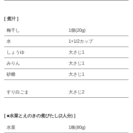
煮汁
梅干し
1個(20g)
水
1+1/2カップ
しょうゆ
大さじ1
みりん
大さじ1
砂糖
大さじ1
すり白ごま
大さじ2
■水菜とえのきの煮びたし(2人分)
水菜
1株(80g)