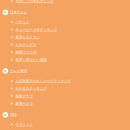
平野レミの早わざレシピ
日本テレビ
バゲット
キューピー３分クッキング
青空レストラン
ヒルナンデス
沸騰ワード10
世界一受けたい授業
テレビ朝日
上沼恵美子のおしゃべりクッキング
おかずのクッキング
相葉マナブ
家事ヤロウ
TBS
ラヴィット