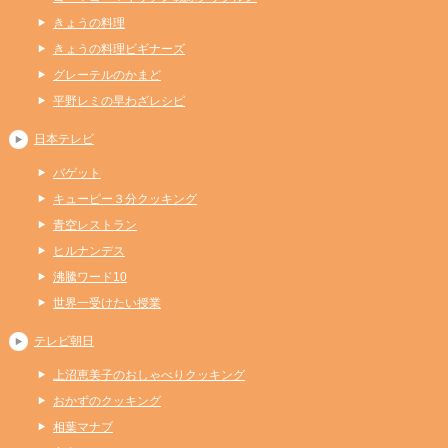
きょうの料理
きょうの料理ビギナーズ
グレーテルのかまど
平野レミの早わざレシピ
日本テレビ
バゲット
キューピー３分クッキング
青空レストラン
ヒルナンデス
沸騰ワード10
世界一受けたい授業
テレビ朝日
上沼恵美子のおしゃべりクッキング
おかずのクッキング
相葉マナブ