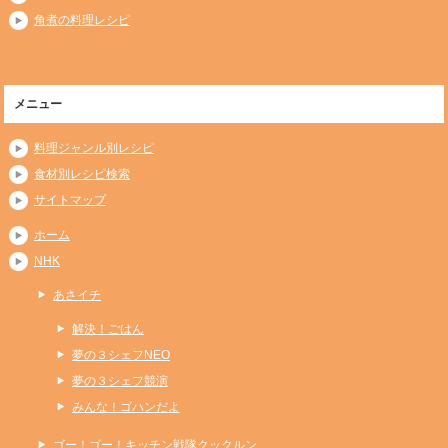
角煮の料理レシピ
メニュー
料理ジャンル別レシピ
食材別レシピ検索
サイトマップ
ホーム
NHK
あさイチ
解決！ごはん
夢の３シェフNEO
夢の３シェフ競演
みんな！ゴハンだよ
ゴー！ゴー！キッチン戦隊クックルン