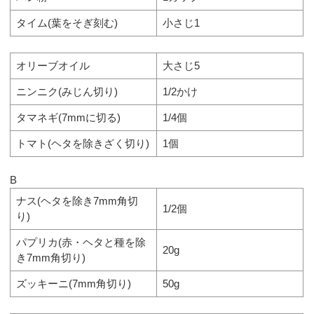
タイム(葉をそぎ刻む)
小さじ1
オリーブオイル
大さじ5
ニンニク(みじん切り)
1/2かけ
タマネギ(7mmに切る)
1/4個
トマト(ヘタを除きざく切り)
1個
B
ナス(ヘタを除き7mm角切
1/2個
り)
パプリカ(赤・ヘタと種を除
20g
き7mm角切り)
ズッキーニ(7mm角切り)
50g