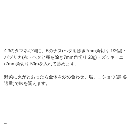
–
4.3のタマネギ側に、Bのナス(ヘタを除き7mm角切り 1/2個)・
パプリカ(赤・ヘタと種を除き7mm角切り 20g)・ズッキーニ
(7mm角切り 50g)を入れて炒めます。
野菜に火がとおったら全体を炒め合わせ、塩、コショウ(黒 各
適量)で味を調えます。
–