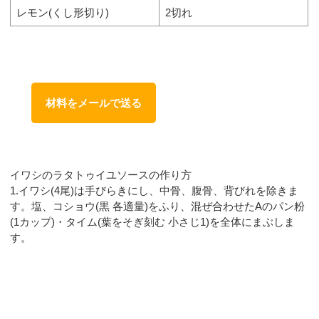
レモン(くし形切り)
2切れ
材料をメールで送る
イワシのラタトゥイユソースの作り方
1.イワシ(4尾)は手びらきにし、中骨、腹骨、背びれを除きま
す。塩、コショウ(黒 各適量)をふり、混ぜ合わせたAのパン粉
(1カップ)・タイム(葉をそぎ刻む 小さじ1)を全体にまぶしま
す。