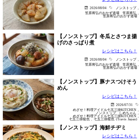
2026/08/04
ノンストップ
,
笠原将弘のおかず道場
笠原将弘
,
笠原将弘のおかず道場
【ノンストップ】冬瓜とさつま揚
げのさっぱり煮
レシピはこちら！
2026/08/04
ノンストップ
,
笠原将弘のおかず道場
笠原将弘
,
笠原将弘のおかず道場
【ノンストップ】豚ナスつけそう
めん
レシピはこちら！
2026/07/31
めざせ！料理アイドル七五三掛KITCHEN
,
ノンストップ
しめちゃん
,
めざせ！料理アイドル七五三掛KITCHEN
,
七五三掛龍也
,
七五三掛龍也 (Travis Japan)
【ノンストップ】海鮮チヂミ
レシピはこちら！