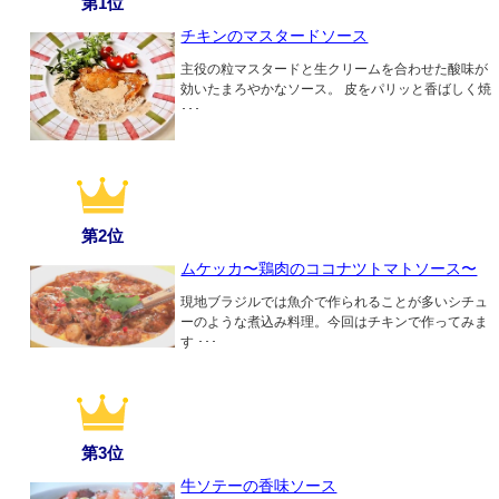
第1位
チキンのマスタードソース
主役の粒マスタードと生クリームを合わせた酸味が
効いたまろやかなソース。 皮をパリッと香ばしく焼
･･･
第2位
ムケッカ〜鶏肉のココナツトマトソース〜
現地ブラジルでは魚介で作られることが多いシチュ
ーのような煮込み料理。今回はチキンで作ってみま
す ･･･
第3位
牛ソテーの香味ソース