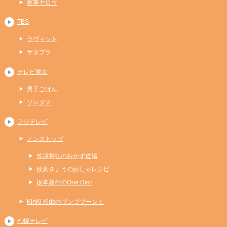
家事ヤロウ
TBS
ラヴィット
サタプラ
テレビ東京
男子ごはん
ソレダメ
フジテレビ
ノンストップ
笠原将弘のおかず道場
検索きょうのおしゃレシピ
坂本昌行のOne Dish
KinKi Kidsのブンブブーン！
札幌テレビ