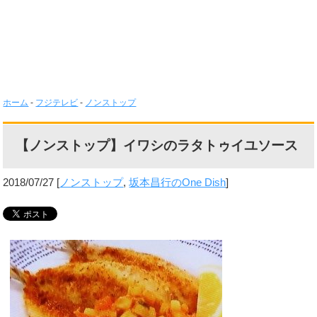
ホーム
-
フジテレビ
-
ノンストップ
【ノンストップ】イワシのラタトゥイユソース
2018/07/27
[
ノンストップ
,
坂本昌行のOne Dish
]