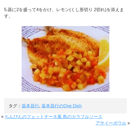
5.器に2を盛って4をかけ、レモン(くし形切り 2切れ)を添えま
す。
タグ：
坂本昌行
,
坂本昌行のOne Dish
«
ちんびんのフェットチーネ風 島のカラフルソース
アサイーボウル
»