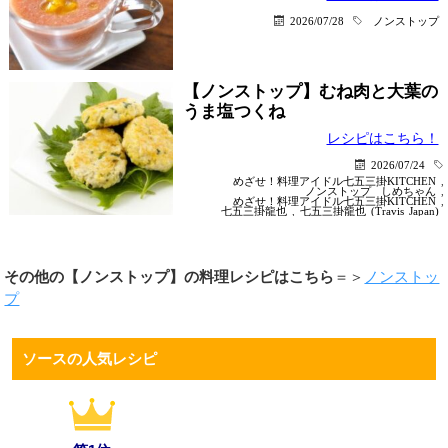
2026/07/28
ノンストップ
【ノンストップ】むね肉と大葉の
うま塩つくね
レシピはこちら！
2026/07/24
めざせ！料理アイドル七五三掛KITCHEN
,
ノンストップ
しめちゃん
,
めざせ！料理アイドル七五三掛KITCHEN
,
七五三掛龍也
,
七五三掛龍也 (Travis Japan)
その他の【ノンストップ】の料理レシピはこちら
＝＞
ノンストッ
プ
ソースの人気レシピ