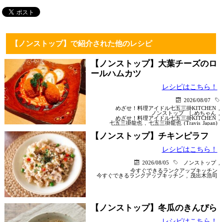
【ノンストップ】で紹介された他のレシピ
【ノンストップ】大葉チーズのロ
ールハムカツ
レシピはこちら！
2026/08/07
めざせ！料理アイドル七五三掛KITCHEN
,
ノンストップ
しめちゃん
,
めざせ！料理アイドル七五三掛KITCHEN
,
七五三掛龍也
,
七五三掛龍也 (Travis Japan)
【ノンストップ】チキンピラフ
レシピはこちら！
2026/08/05
ノンストップ
,
今すぐできるランクアップキッチン
今すぐできるランクアップキッチン
,
茂出木浩司
【ノンストップ】冬瓜のきんぴら
レシピはこちら！