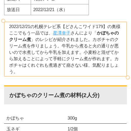
放送日
2022/12/21（水）
2022/12/21の札幌テレビ系【どさんこワイド179】の奥様
ここでもう一品では、
星澤幸子
さんにより「
かぼちゃの
クリーム煮
」のレシピが紹介されました。カボチャのク
リーム煮を作りましょう。牛乳から煮ると火の通りが悪
いので水煮してから牛乳を加えます。小麦粉と混ぜてか
ら加えることによって手軽にクリーム煮が作れます。カ
ボチャはくれぐれも煮過ぎて崩さない様、気配りましょ
う。
かぼちゃのクリーム煮の材料(2人分)
かぼちゃ
300g
玉ネギ
1/2個