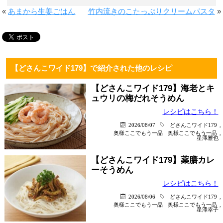
«
あまから生姜ごはん
竹内流きのこたっぷりクリームパスタ
»
【どさんこワイド179】で紹介された他のレシピ
【どさんこワイド179】海老とキ
ュウリの梅だれそうめん
レシピはこちら！
2026/08/07
どさんこワイド179
,
奥様ここでもう一品
奥様ここでもう一品
,
星澤雅也
【どさんこワイド179】薬膳カレ
ーそうめん
レシピはこちら！
2026/08/06
どさんこワイド179
,
奥様ここでもう一品
奥様ここでもう一品
,
星澤幸子