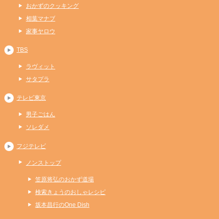
おかずのクッキング
相葉マナブ
家事ヤロウ
TBS
ラヴィット
サタプラ
テレビ東京
男子ごはん
ソレダメ
フジテレビ
ノンストップ
笠原将弘のおかず道場
検索きょうのおしゃレシピ
坂本昌行のOne Dish