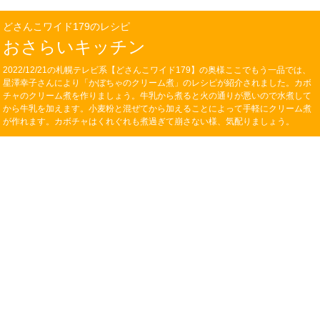
どさんこワイド179のレシピ
おさらいキッチン
2022/12/21の札幌テレビ系【どさんこワイド179】の奥様ここでもう一品では、
星澤幸子さんにより「かぼちゃのクリーム煮」のレシピが紹介されました。カボ
チャのクリーム煮を作りましょう。牛乳から煮ると火の通りが悪いので水煮して
から牛乳を加えます。小麦粉と混ぜてから加えることによって手軽にクリーム煮
が作れます。カボチャはくれぐれも煮過ぎて崩さない様、気配りましょう。