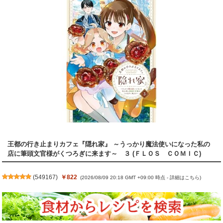
王都の行き止まりカフェ『隠れ家』 ～うっかり魔法使いになった私の
店に筆頭文官様がくつろぎに来ます～ ３ (ＦＬＯＳ ＣＯＭＩＣ)
(
549167
)
￥822
(2026/08/09 20:18 GMT +09:00 時点 -
詳細はこちら
)