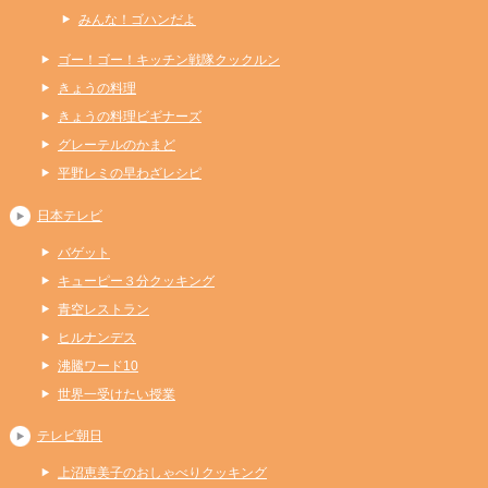
みんな！ゴハンだよ
ゴー！ゴー！キッチン戦隊クックルン
きょうの料理
きょうの料理ビギナーズ
グレーテルのかまど
平野レミの早わざレシピ
日本テレビ
バゲット
キューピー３分クッキング
青空レストラン
ヒルナンデス
沸騰ワード10
世界一受けたい授業
テレビ朝日
上沼恵美子のおしゃべりクッキング