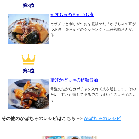
第3位
かぼちゃの直がつお煮
カボチャと削りがつおを煮詰めた「かぼちゃの直が
つお煮」をおかずのクッキング・土井善晴さんが、
作 ･･･
第4位
揚げかぼちゃの砂糖醤油
常温の油からカボチャを入れて火を通します。その
ため、甘さが増してまるでさつまいもの大学芋のよ
う ･･･
その他のかぼちゃのレシピはこちら =>
かぼちゃのレシピ