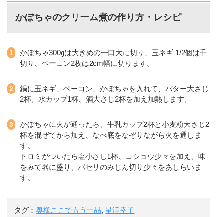
かぼちゃのクリーム煮の作り方・レシピ
かぼちゃ300gは大きめの一口大に切り、玉ネギ 1/2個は千
切り、ベーコン2枚は2cm幅に切ります。
鍋に玉ネギ、ベーコン、かぼちゃを入れて、バター大さじ
2杯、水カップ1杯、酒大さじ2杯を加え加熱します。
かぼちゃに火が通ったら、牛乳カップ2杯と小麦粉大さじ2
杯を混ぜてから加え、なべ底をなぞりながら火を通しま
す。
トロミがついたら塩小さじ1杯、コショウ少々を加え、味
をみて器に盛り、パセリのみじん切り少々をあしらいま
す。
タグ：
奥様ここでもう一品
,
星澤幸子