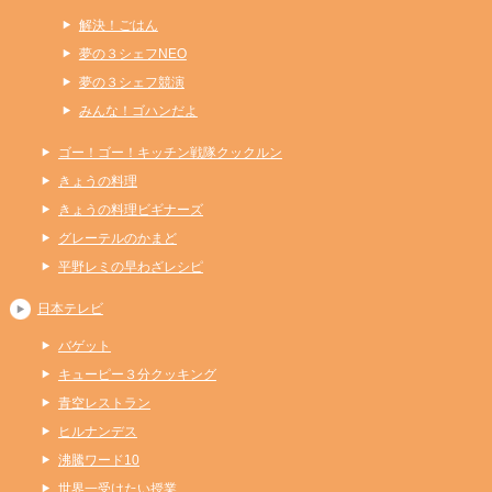
解決！ごはん
夢の３シェフNEO
夢の３シェフ競演
みんな！ゴハンだよ
ゴー！ゴー！キッチン戦隊クックルン
きょうの料理
きょうの料理ビギナーズ
グレーテルのかまど
平野レミの早わざレシピ
日本テレビ
バゲット
キューピー３分クッキング
青空レストラン
ヒルナンデス
沸騰ワード10
世界一受けたい授業