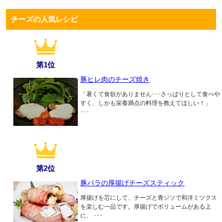
チーズの人気レシピ
第1位
豚ヒレ肉のチーズ焼き
「暑くて食欲がありません･･･さっぱりとして食べや
すく、しかも栄養満点の料理を教えてほしい！」
･･･
第2位
豚バラの厚揚げチーズスティック
厚揚げを芯にして、チーズと青ジソで和洋ミツクス
を楽しむ一品です。厚揚げでボリュームがある上
に、 ･･･