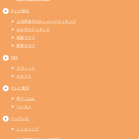
テレビ朝日
上沼恵美子のおしゃべりクッキング
おかずのクッキング
相葉マナブ
家事ヤロウ
TBS
ラヴィット
サタプラ
テレビ東京
男子ごはん
ソレダメ
フジテレビ
ノンストップ