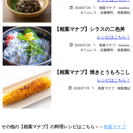
2026/07/26
相葉マナブ
timelesz
,
タイムレス
,
佐藤勝利
,
相葉雅紀
【相葉マナブ】シラスの二色丼
レシピはこちら！
2026/07/26
相葉マナブ
timelesz
,
タイムレス
,
佐藤勝利
,
相葉雅紀
【相葉マナブ】焼きとうもろこし
レシピはこちら！
2026/07/19
相葉マナブ
相葉雅紀
その他の【相葉マナブ】の料理レシピはこちら
＝＞
相葉マナブ