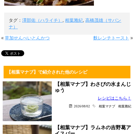
タグ：
澤部佑（ハライチ）
,
相葉雅紀
,
高橋茂雄（サバン
ナ）
«
草加せんべいとんかつ
麩レンチトースト
»
【相葉マナブ】で紹介された他のレシピ
【相葉マナブ】わさびの水まんじ
ゅう
レシピはこちら！
2026/08/02
相葉マナブ
相葉雅紀
【相葉マナブ】ラムネの吉野葛ア
イスバー