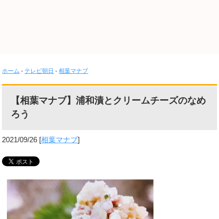
ホーム
-
テレビ朝日
-
相葉マナブ
【相葉マナブ】浦和漬とクリームチーズのなめ
ろう
2021/09/26
[
相葉マナブ
]