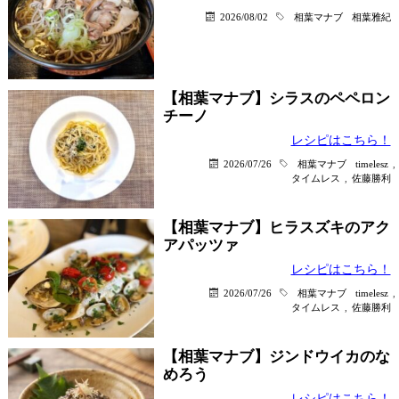
2026/08/02
相葉マナブ
相葉雅紀
【相葉マナブ】シラスのペペロン
チーノ
レシピはこちら！
2026/07/26
相葉マナブ
timelesz
,
タイムレス
,
佐藤勝利
【相葉マナブ】ヒラスズキのアク
アパッツァ
レシピはこちら！
2026/07/26
相葉マナブ
timelesz
,
タイムレス
,
佐藤勝利
【相葉マナブ】ジンドウイカのな
めろう
レシピはこちら！