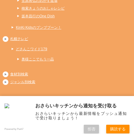
笠原将弘のおかず道場
検索きょうのおしゃレシピ
坂本昌行のOne Dish
KinKi Kidsのブンブブーン！
札幌テレビ
どさんこワイド179
奥様ここでもう一品
食材別検索
ジャンル別検索
おさらいキッチンから通知を受け取る
Copyright (C) 2026 おさらいキッチン
おさらいキッチンから最新情報をプッシュ通知
All Rights Reserved.
で受け取りましょう！
拒否
購読する
Powered by Push7
メニュー
ホーム
人気レシピ
料理別
検索