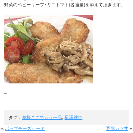
野菜のベビーリーフ･ミニトマト(各適量)を添えて頂きます。
–
タグ：
奥様ここでもう一品
,
星澤雅也
«
ポップチーズケーキ
豆腐カツ丼
»