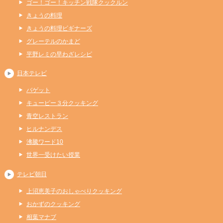
ゴー！ゴー！キッチン戦隊クックルン
きょうの料理
きょうの料理ビギナーズ
グレーテルのかまど
平野レミの早わざレシピ
日本テレビ
バゲット
キューピー３分クッキング
青空レストラン
ヒルナンデス
沸騰ワード10
世界一受けたい授業
テレビ朝日
上沼恵美子のおしゃべりクッキング
おかずのクッキング
相葉マナブ