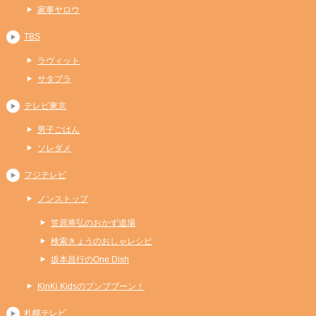
家事ヤロウ
TBS
ラヴィット
サタプラ
テレビ東京
男子ごはん
ソレダメ
フジテレビ
ノンストップ
笠原将弘のおかず道場
検索きょうのおしゃレシピ
坂本昌行のOne Dish
KinKi Kidsのブンブブーン！
札幌テレビ