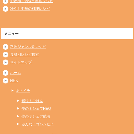
おかゆ・雑炊の料理レシピ
冷やし中華の料理レシピ
メニュー
料理ジャンル別レシピ
食材別レシピ検索
サイトマップ
ホーム
NHK
あさイチ
解決！ごはん
夢の３シェフNEO
夢の３シェフ競演
みんな！ゴハンだよ