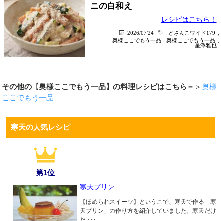
ニの白和え
レシピはこちら！
2026/07/24
どさんこワイド179
,
奥様ここでもう一品
奥様ここでもう一品
,
星澤雅也
その他の【奥様ここでもう一品】の料理レシピはこちら
＝＞
奥様
ここでもう一品
寒天の人気レシピ
第1位
寒天プリン
【ほめられスイーツ】というこで、寒天で作る「寒
天プリン」の作り方を紹介していました。寒天だけ
だ ･･･