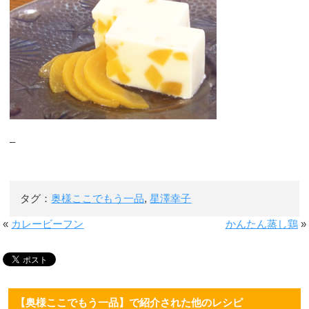
–
タグ：
奥様ここでもう一品
,
星澤幸子
«
カレービーフン
かんたん蒸し鶏
»
【奥様ここでもう一品】で紹介された他のレシピ