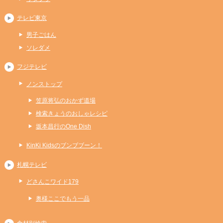
テレビ東京
男子ごはん
ソレダメ
フジテレビ
ノンストップ
笠原将弘のおかず道場
検索きょうのおしゃレシピ
坂本昌行のOne Dish
KinKi Kidsのブンブブーン！
札幌テレビ
どさんこワイド179
奥様ここでもう一品