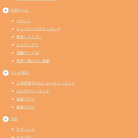
日本テレビ
バゲット
キューピー３分クッキング
青空レストラン
ヒルナンデス
沸騰ワード10
世界一受けたい授業
テレビ朝日
上沼恵美子のおしゃべりクッキング
おかずのクッキング
相葉マナブ
家事ヤロウ
TBS
ラヴィット
サタプラ