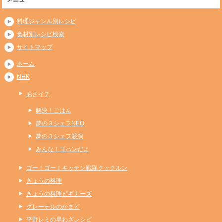
料理ジャンル別レシピ
食材別レシピ検索
サイトマップ
ホーム
NHK
あさイチ
解決！ごはん
夢の３シェフNEO
夢の３シェフ競演
みんな！ゴハンだよ
ゴー！ゴー！キッチン戦隊クックルン
きょうの料理
きょうの料理ビギナーズ
グレーテルのかまど
平野レミの早わざレシピ