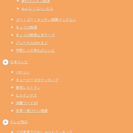
夢の３シェフ競演
みんな！ゴハンだよ
ゴー！ゴー！キッチン戦隊クックルン
きょうの料理
きょうの料理ビギナーズ
グレーテルのかまど
平野レミの早わざレシピ
日本テレビ
バゲット
キューピー３分クッキング
青空レストラン
ヒルナンデス
沸騰ワード10
世界一受けたい授業
テレビ朝日
上沼恵美子のおしゃべりクッキング