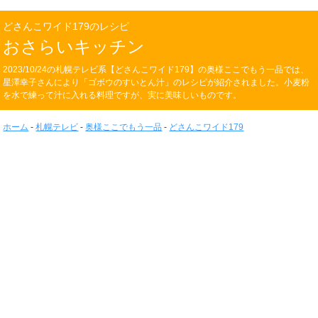
どさんこワイド179のレシピ
おさらいキッチン
2023/10/24の札幌テレビ系【どさんこワイド179】の奥様ここでもう一品では、
星澤幸子さんにより「ゴボウのすいとん汁」のレシピが紹介されました。小麦粉
を水で練って汁に入れる料理ですが、実に美味しいものです。
ホーム
-
札幌テレビ
-
奥様ここでもう一品
-
どさんこワイド179