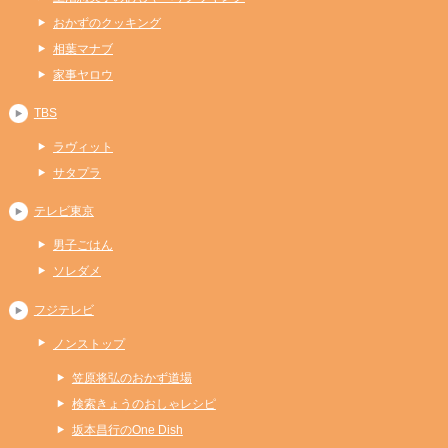
おかずのクッキング
相葉マナブ
家事ヤロウ
TBS
ラヴィット
サタプラ
テレビ東京
男子ごはん
ソレダメ
フジテレビ
ノンストップ
笠原将弘のおかず道場
検索きょうのおしゃレシピ
坂本昌行のOne Dish