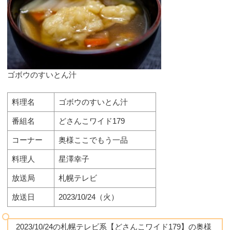
ゴボウのすいとん汁
料理名
ゴボウのすいとん汁
番組名
どさんこワイド179
コーナー
奥様ここでもう一品
料理人
星澤幸子
放送局
札幌テレビ
放送日
2023/10/24（火）
2023/10/24の札幌テレビ系【どさんこワイド179】の奥様