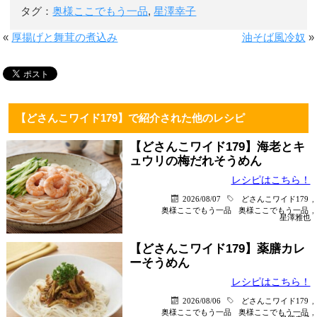
タグ：
奥様ここでもう一品
,
星澤幸子
«
厚揚げと舞茸の煮込み
油そば風冷奴
»
【どさんこワイド179】で紹介された他のレシピ
【どさんこワイド179】海老とキ
ュウリの梅だれそうめん
レシピはこちら！
2026/08/07
どさんこワイド179
,
奥様ここでもう一品
奥様ここでもう一品
,
星澤雅也
【どさんこワイド179】薬膳カレ
ーそうめん
レシピはこちら！
2026/08/06
どさんこワイド179
,
奥様ここでもう一品
奥様ここでもう一品
,