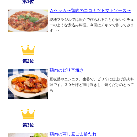
第1位
ムケッカ〜鶏肉のココナツトマトソース〜
現地ブラジルでは魚介で作られることが多いシチュ
ーのような煮込み料理。今回はチキンで作ってみま
す ･･･
第2位
鶏肉のピリ辛焼き
豆板醤やニンニク、生姜で、ピリ辛に仕上げ鶏肉料
理です。３０分ほど漬け置きし、焼くだけのとって
も ･･･
第3位
鶏肉の蒸し煮ごま酢だれ