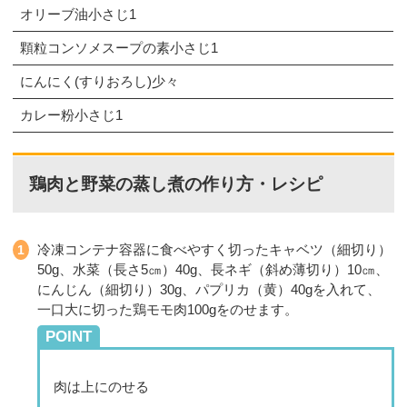
オリーブ油小さじ1
顆粒コンソメスープの素小さじ1
にんにく(すりおろし)少々
カレー粉小さじ1
鶏肉と野菜の蒸し煮の作り方・レシピ
冷凍コンテナ容器に食べやすく切ったキャベツ（細切り）
50g、水菜（長さ5㎝）40g、長ネギ（斜め薄切り）10㎝、
にんじん（細切り）30g、パプリカ（黄）40gを入れて、
一口大に切った鶏モモ肉100gをのせます。
POINT
肉は上にのせる