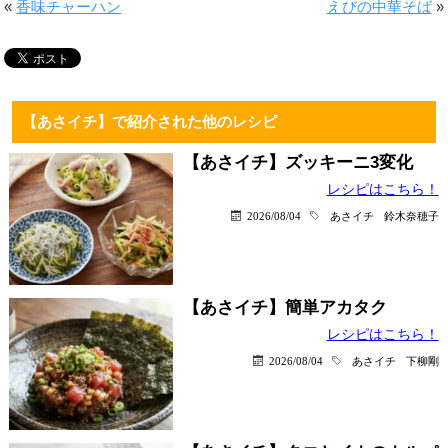
«
香味チャーハン
えびの中華そば
»
【あさイチ】で紹介された他のレシピ
【あさイチ】ズッキーニ3変化
レシピはこちら！
2026/08/04
あさイチ
鈴木奈穂子
【あさイチ】簡単アカタク
レシピはこちら！
2026/08/04
あさイチ
下柳剛