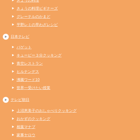
きょうの料理
きょうの料理ビギナーズ
グレーテルのかまど
平野レミの早わざレシピ
日本テレビ
バゲット
キューピー３分クッキング
青空レストラン
ヒルナンデス
沸騰ワード10
世界一受けたい授業
テレビ朝日
上沼恵美子のおしゃべりクッキング
おかずのクッキング
相葉マナブ
家事ヤロウ