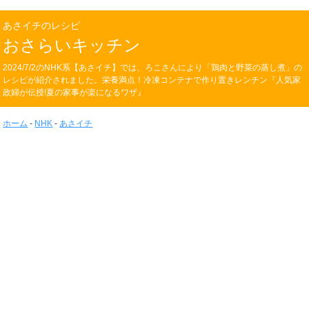
あさイチのレシピ
おさらいキッチン
2024/7/2のNHK系【あさイチ】では、ろこさんにより「鶏肉と野菜の蒸し煮」の
レシピが紹介されました。栄養満点！冷凍コンテナで作り置きレンチン『人気家
政婦が伝授!夏の家事が楽になるワザ』
ホーム
-
NHK
-
あさイチ