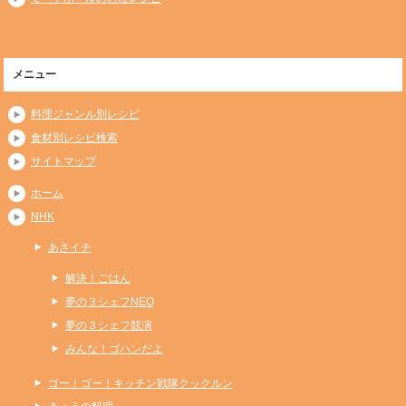
メニュー
料理ジャンル別レシピ
食材別レシピ検索
サイトマップ
ホーム
NHK
あさイチ
解決！ごはん
夢の３シェフNEO
夢の３シェフ競演
みんな！ゴハンだよ
ゴー！ゴー！キッチン戦隊クックルン