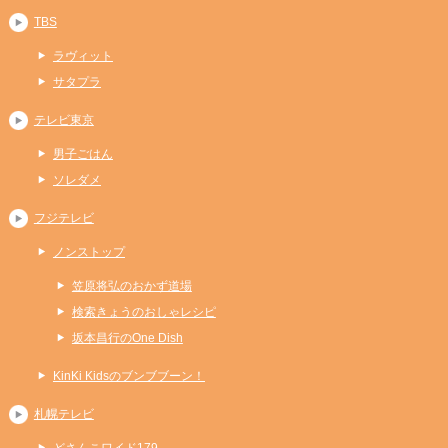
TBS
ラヴィット
サタプラ
テレビ東京
男子ごはん
ソレダメ
フジテレビ
ノンストップ
笠原将弘のおかず道場
検索きょうのおしゃレシピ
坂本昌行のOne Dish
KinKi Kidsのブンブブーン！
札幌テレビ