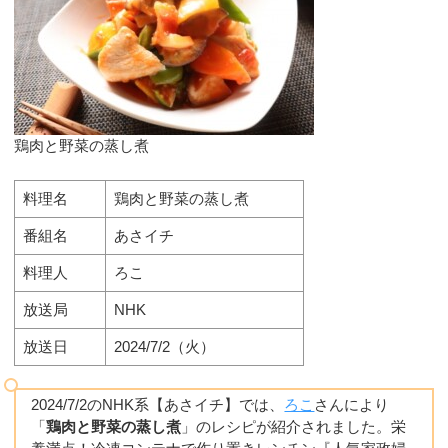
鶏肉と野菜の蒸し煮
料理名
鶏肉と野菜の蒸し煮
番組名
あさイチ
料理人
ろこ
放送局
NHK
放送日
2024/7/2（火）
2024/7/2のNHK系【あさイチ】では、
ろこ
さんにより
「
鶏肉と野菜の蒸し煮
」のレシピが紹介されました。栄