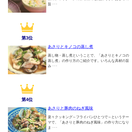
旨 ･･･
第3位
あさりとキノコの蒸し煮
蒸し物・蒸し煮ということで、「あさりとキノコの
蒸し煮」の作り方のご紹介です。いろんな具材の旨
み ･･･
第4位
あさりと豚肉のねぎ風味
楽々クッキング～フライパンひとつで～というテー
マで、「あさりと豚肉のねぎ風味」の作り方になり
ま ･･･