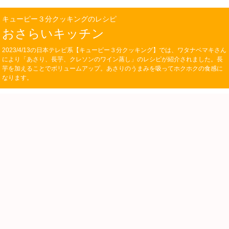
キューピー３分クッキングのレシピ
おさらいキッチン
2023/4/13の日本テレビ系【キューピー３分クッキング】では、ワタナベマキさん
により「あさり、長芋、クレソンのワイン蒸し」のレシピが紹介されました。長
芋を加えることでボリュームアップ。あさりのうまみを吸ってホクホクの食感に
なります。