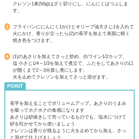
クレソン1束(50g)はざく切りにし、にんにくはつぶしま
す。
フライパンににんにく1かけとオリーブ油大さじ1を入れて
火にかけ、香りが立ったら(2)の長芋を加えて表面に軽く
焼き色をつけます。
(1)のあさりを加えてさっと炒め、白ワイン1/2カップ、
塩 小さじ1/4～1/3を加えて煮立て、ふたをしてあさりの口
が開くまで2～3分蒸し煮にします。
火を止めてクレソンを加えてさっと混ぜます。
POINT
長芋を加えることでボリュームアップ。あさりのうまみ
を吸ってホクホクの食感になります
あさりは砂抜きして売っているものでも、塩水につけて
砂を吐かせてから使いましょう
クレソンは香りが残るように火を止めてから加え、さっ
と混ぜて仕上げましょう