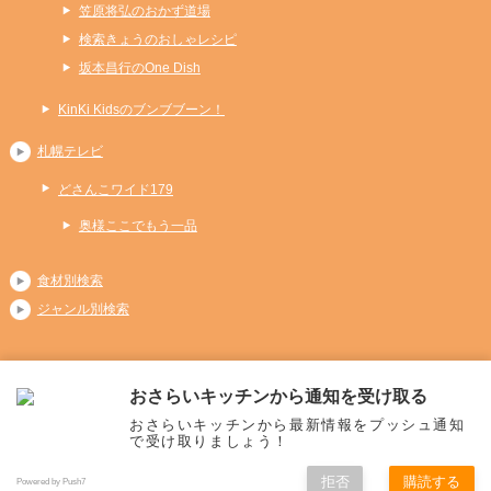
笠原将弘のおかず道場
検索きょうのおしゃレシピ
坂本昌行のOne Dish
KinKi Kidsのブンブブーン！
札幌テレビ
どさんこワイド179
奥様ここでもう一品
食材別検索
ジャンル別検索
おさらいキッチンから通知を受け取る
Copyright (C) 2026 おさらいキッチン
おさらいキッチンから最新情報をプッシュ通知
All Rights Reserved.
で受け取りましょう！
拒否
購読する
Powered by Push7