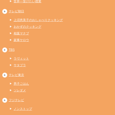
世界一受けたい授業
テレビ朝日
上沼恵美子のおしゃべりクッキング
おかずのクッキング
相葉マナブ
家事ヤロウ
TBS
ラヴィット
サタプラ
テレビ東京
男子ごはん
ソレダメ
フジテレビ
ノンストップ