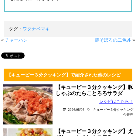
タグ：
ワタナベマキ
«
チャーハン
鶏そぼろの二色丼
»
【キューピー３分クッキング】で紹介された他のレシピ
【キューピー３分クッキング】豚
しゃぶのたらことろろサラダ
レシピはこちら！
2026/08/06
キューピー３分クッキング
今井亮
【キューピー３分クッキング】え