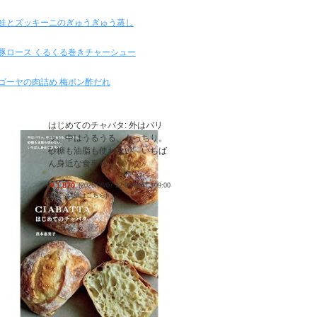
鮭とズッキーニのぎゅうぎゅう蒸し
豚ロース くるくる巻きチャーシュー
ゴーヤの肉詰め 梅ポン酢だれ
はじめてのチャバタ: 外はバリ
ッ、中はうるうる、もっちり。
砂糖も油脂も使わない、いちば
ん身近な食事パン
￥1,870
(2026/08/07 22:09 GMT +09:00
時点 -
詳細はこちら
)