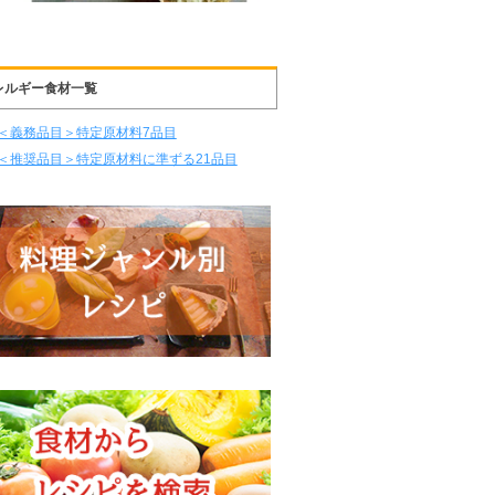
レルギー食材一覧
＜義務品目＞特定原材料7品目
＜推奨品目＞特定原材料に準ずる21品目