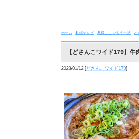
ホーム
-
札幌テレビ
-
奥様ここでもう一品
-
ど
【どさんこワイド179】牛
2023/01/12
[
どさんこワイド179
]