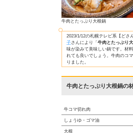
牛肉とたっぷり大根鍋
2023/1/12の札幌テレビ系【
子
さんにより「
牛肉とたっぷり
味が染みて美味しい鍋です。材
れても良いでしょう。牛肉のコ
りました。
牛肉とたっぷり大根鍋の材料
牛コマ切れ肉
しょうゆ・ゴマ油
大根