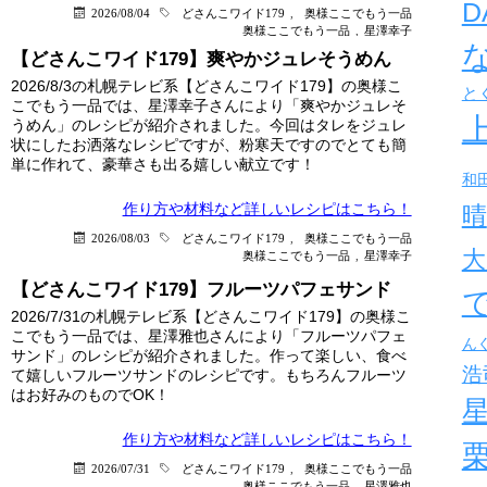
D
2026/08/04
どさんこワイド179
,
奥様ここでもう一品
奥様ここでもう一品
,
星澤幸子
【どさんこワイド179】爽やかジュレそうめん
2026/8/3の札幌テレビ系【どさんこワイド179】の奥様こ
と
こでもう一品では、星澤幸子さんにより「爽やかジュレそ
うめん」のレシピが紹介されました。今回はタレをジュレ
状にしたお洒落なレシピですが、粉寒天ですのでとても簡
単に作れて、豪華さも出る嬉しい献立です！
和
作り方や材料など詳しい
レシピはこちら！
晴
2026/08/03
どさんこワイド179
,
奥様ここでもう一品
大
奥様ここでもう一品
,
星澤幸子
【どさんこワイド179】フルーツパフェサンド
2026/7/31の札幌テレビ系【どさんこワイド179】の奥様こ
こでもう一品では、星澤雅也さんにより「フルーツパフェ
ん
サンド」のレシピが紹介されました。作って楽しい、食べ
浩
て嬉しいフルーツサンドのレシピです。もちろんフルーツ
はお好みのものでOK！
作り方や材料など詳しい
レシピはこちら！
2026/07/31
どさんこワイド179
,
奥様ここでもう一品
奥様ここでもう一品
,
星澤雅也