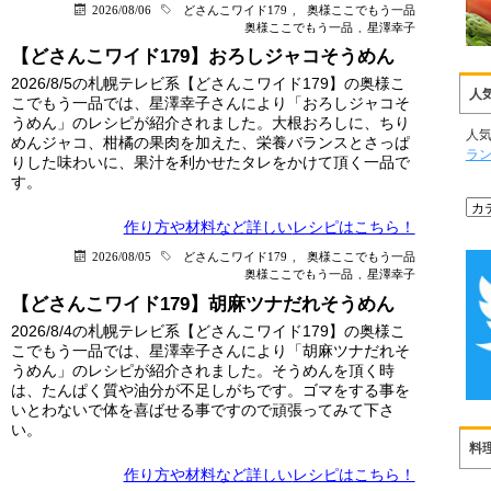
2026/08/06
どさんこワイド179
,
奥様ここでもう一品
奥様ここでもう一品
,
星澤幸子
【どさんこワイド179】おろしジャコそうめん
2026/8/5の札幌テレビ系【どさんこワイド179】の奥様こ
人
こでもう一品では、星澤幸子さんにより「おろしジャコそ
うめん」のレシピが紹介されました。大根おろしに、ちり
人
めんジャコ、柑橘の果肉を加えた、栄養バランスとさっぱ
ラ
りした味わいに、果汁を利かせたタレをかけて頂く一品で
す。
作り方や材料など詳しい
レシピはこちら！
2026/08/05
どさんこワイド179
,
奥様ここでもう一品
奥様ここでもう一品
,
星澤幸子
【どさんこワイド179】胡麻ツナだれそうめん
2026/8/4の札幌テレビ系【どさんこワイド179】の奥様こ
こでもう一品では、星澤幸子さんにより「胡麻ツナだれそ
うめん」のレシピが紹介されました。そうめんを頂く時
は、たんぱく質や油分が不足しがちです。ゴマをする事を
いとわないで体を喜ばせる事ですので頑張ってみて下さ
い。
料
作り方や材料など詳しい
レシピはこちら！