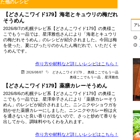
れた他のレシピ
【どさんこワイド179】海老とキュウリの梅だれ
そうめん
ア
2026/8/7の札幌テレビ系【どさんこワイド179】の奥様こ
こでもう一品では、星澤雅也さんにより「海老とキュウリ
の梅だれそうめん」のレシピが紹介されました。今回は梅
を使った、夏にぴったりのかんたん梅だれで、いただくそ
うめんです。
作り方や材料など詳しい
レシピはこちら！
2026/08/07
どさんこワイド179
,
奥様ここでもう一品
奥様ここでもう一品
,
星澤雅也
【どさんこワイド179】薬膳カレーそうめん
2026/8/6の札幌テレビ系【どさんこワイド179】の奥様こ
こでもう一品では、星澤幸子さんにより「薬膳カレーそう
めん」のレシピが紹介されました。ニンニクやショウガを
効かせた薬膳カレーにしました。ニンニクやカレー粉は火
を通さないと良い香りが出ないので、さっと炒めて香りを
出してから、調味料やちくわを入れます。
作り方や材料など詳しい
レシピはこちら！