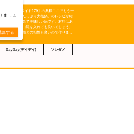
テレビ系【どさんこワイド179】の奥様ここでもう一
りましょ
により「牛肉とたっぷり大根鍋」のレシピが紹
牛肉の旨味が染みて美味しい鍋です。材料はあ
たが、キノコや白滝を入れても良いでしょう。
購読する
染みが良く、大根との相性も良いので作りまし
DayDay(デイデイ)
ソレダメ