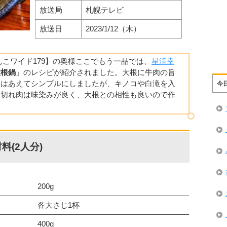
放送局
札幌テレビ
放送日
2023/1/12（木）
どさんこワイド179】の奥様ここでもう一品では、
星澤幸
大根鍋
」のレシピが紹介されました。大根に牛肉の旨
料はあえてシンプルにしましたが、キノコや白滝を入
今
マ切れ肉は味染みが良く、大根との相性も良いので作
(2人分)
200g
各大さじ1杯
400g