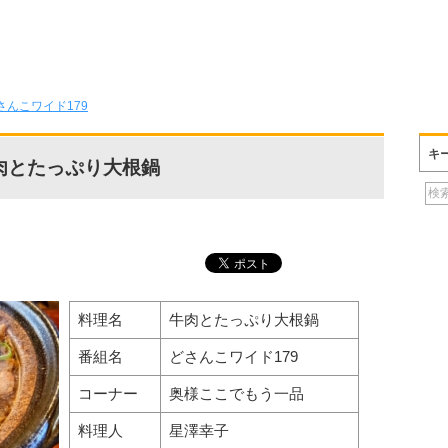
さんこワイド179
キ
肉とたっぷり大根鍋
料理名
牛肉とたっぷり大根鍋
番組名
どさんこワイド179
コーナー
奥様ここでもう一品
料理人
星澤幸子