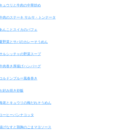
キュウリと牛肉の中華炒め
牛肉のステーキ サルサ・トンナータ
あんことスイカのパフェ
夏野菜とサバのカレーそうめん
サルシッチャの野菜スープ
牛肉巻き厚揚げハンバーグ
コルドンブルー風春巻き
お好み焼き炒飯
海老とキュウリの梅だれそうめん
コーヒーパンナコッタ
揚げなすと鶏胸のごまマヨソース