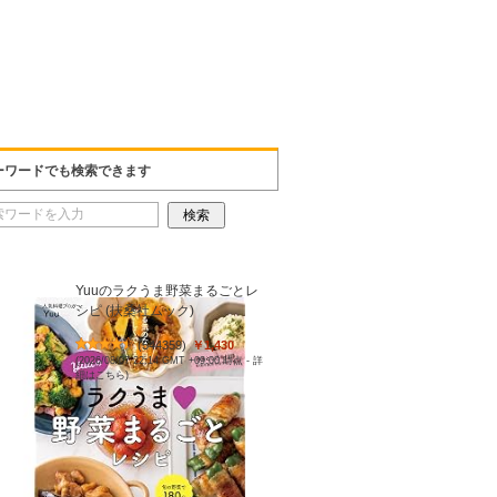
ーワードでも検索できます
Yuuのラクうま野菜まるごとレ
シピ (扶桑社ムック)
(
544359
)
￥1,430
(2026/08/07 22:14 GMT +09:00 時点 -
詳
細はこちら
)