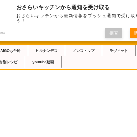
おさらいキッチンから通知を受け取る
2023/1/12の札幌
おさらいキッチンから最新情報をプッシュ通知で受け取
品では、星澤幸子さん
チン
う！
介されました。大根に
えてシンプルにしまし
拒否
牛肉のコマ切れ肉は味
ush7
た。
DAIGOも台所
ヒルナンデス
ノンストップ
ラヴィット
材別レシピ
youtube動画