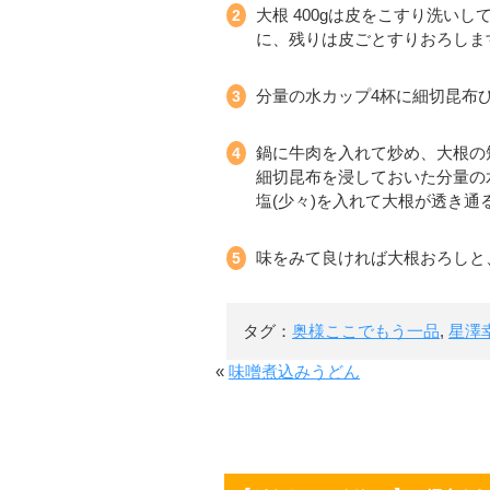
大根 400gは皮をこすり洗いし
に、残りは皮ごとすりおろしま
分量の水カップ4杯に細切昆布
鍋に牛肉を入れて炒め、大根の
細切昆布を浸しておいた分量の
塩(少々)を入れて大根が透き通
味をみて良ければ大根おろしと
タグ：
奥様ここでもう一品
,
星澤
«
味噌煮込みうどん