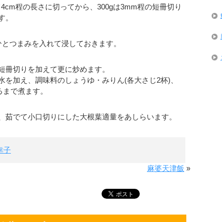
て4cm程の長さに切ってから、300gは3mm程の短冊切り
す。
ひとつまみを入れて浸しておきます。
短冊切りを加えて更に炒めます。
水を加え、調味料のしょうゆ・みりん(各大さじ2杯)、
るまで煮ます。
、茹でて小口切りにした大根葉適量をあしらいます。
幸子
麻婆天津飯
»