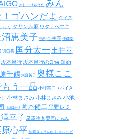
みん
AIGO
きじまりゅうた
な！ゴハンだよ
クイズ
タサン志麻
ワタナベマキ
くもり
上沼恵美子
今井亮
伊藤楽
亜希
国分太一
土井善
田明日香
坂本昌行
坂本昌行のOne Dish
奥様ここ
原千鶴
大庭英子
でもう一品
小峠英二（バイき
小池
小林まさみ
小林まさみ
ぐ）
岡本健二
司
平野レミ
山本ゆり
星澤幸子
星澤雅也
栗原はるみ
栗原心平
検索きょうのおしゃレシピ