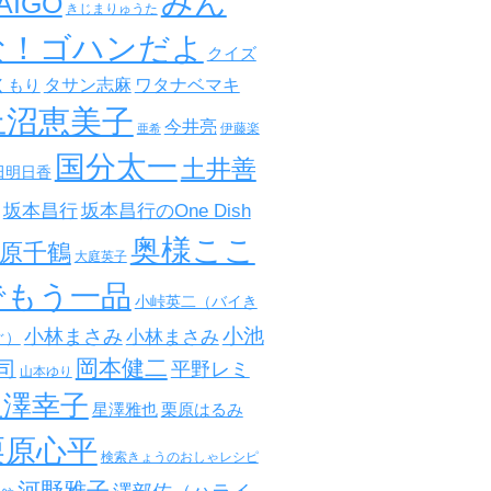
みん
AIGO
きじまりゅうた
な！ゴハンだよ
クイズ
タサン志麻
ワタナベマキ
くもり
上沼恵美子
今井亮
伊藤楽
亜希
国分太一
土井善
田明日香
坂本昌行
坂本昌行のOne Dish
奥様ここ
原千鶴
大庭英子
でもう一品
小峠英二（バイき
小池
小林まさみ
小林まさみ
ぐ）
岡本健二
司
平野レミ
山本ゆり
星澤幸子
星澤雅也
栗原はるみ
栗原心平
検索きょうのおしゃレシピ
河野雅子