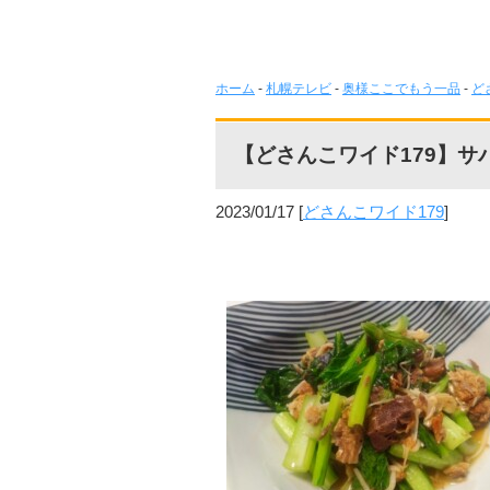
ホーム
-
札幌テレビ
-
奥様ここでもう一品
-
ど
【どさんこワイド179】
2023/01/17
[
どさんこワイド179
]