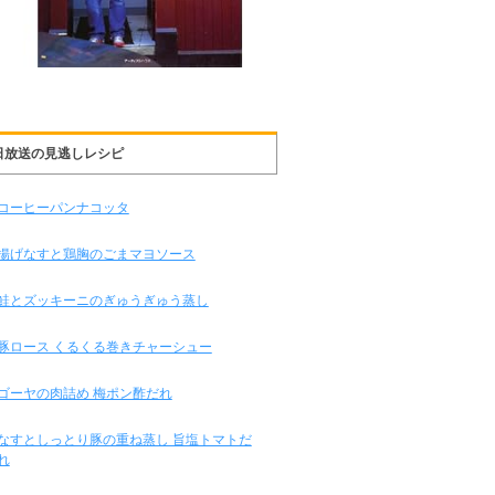
日放送の見逃しレシピ
コーヒーパンナコッタ
揚げなすと鶏胸のごまマヨソース
鮭とズッキーニのぎゅうぎゅう蒸し
豚ロース くるくる巻きチャーシュー
ゴーヤの肉詰め 梅ポン酢だれ
なすとしっとり豚の重ね蒸し 旨塩トマトだ
れ