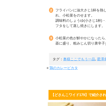
フライパンに油大さじ1杯を熱
れ、小松菜をのせます。
調味料のしょうゆ(小さじ1杯)・
フタをして蒸し焼きにします。
小松菜の色が鮮やかになったら
器に盛り、粗みじん切り唐辛子
タグ：
奥様ここでもう一品
,
星澤
«
鶏のカレーピカタ
【どさんこワイド179】で紹介さ