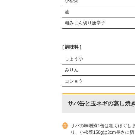
小松菜
油
粗みじん切り唐辛子
調味料
しょうゆ
みりん
コショウ
サバ缶と玉ネギの蒸し焼
サバの味噌煮1缶は粗くほぐし
り、小松菜150gは3cm長さに