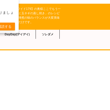
テレビ系【どさんこワイド179】の奥様ここでもう一
りましょ
により「サバ缶と玉ネギの蒸し焼き」のレシピ
ネギとサバの味噌煮の味のバランスが大変美味
調味料を加えるだけです。
購読する
DayDay(デイデイ)
ソレダメ