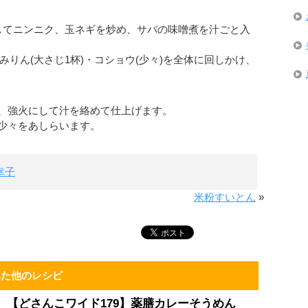
してニンニク、玉ネギを炒め、サバの味噌煮を汁ごと入
みりん(大さじ1杯)・コショウ(少々)を全体に回しかけ、
、強火にして汁を絡めて仕上げます。
少々をあしらいます。
幸子
米粉すいとん
»
れた他のレシピ
【どさんこワイド179】薬膳カレーそうめん