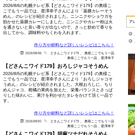
2026/8/6の札幌テレビ系【どさんこワイド179】の奥様こ
こでもう一品では、星澤幸子さんにより「薬膳カレーそう
めん」のレシピが紹介されました。ニンニクやショウガを
効かせた薬膳カレーにしました。ニンニクやカレー粉は火
ア
を通さないと良い香りが出ないので、さっと炒めて香りを
出してから、調味料やちくわを入れます。
作り方や材料など詳しい
レシピはこちら！
2026/08/06
どさんこワイド179
,
奥様ここでもう一品
奥様ここでもう一品
,
星澤幸子
【どさんこワイド179】おろしジャコそうめん
2026/8/5の札幌テレビ系【どさんこワイド179】の奥様こ
こでもう一品では、星澤幸子さんにより「おろしジャコそ
うめん」のレシピが紹介されました。大根おろしに、ちり
めんジャコ、柑橘の果肉を加えた、栄養バランスとさっぱ
りした味わいに、果汁を利かせたタレをかけて頂く一品で
す。
作り方や材料など詳しい
レシピはこちら！
2026/08/05
どさんこワイド179
,
奥様ここでもう一品
奥様ここでもう一品
,
星澤幸子
【どさんこワイド179】胡麻ツナだれそうめん