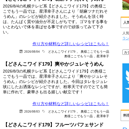
2026/8/4の札幌テレビ系【どさんこワイド179】の奥様こ
こでもう一品では、星澤幸子さんにより「胡麻ツナだれそ
うめん」のレシピが紹介されました。そうめんを頂く時
は、たんぱく質や油分が不足しがちです。ゴマをする事を
人
いとわないで体を喜ばせる事ですので頑張ってみて下さ
い。
人
ラ
作り方や材料など詳しい
レシピはこちら！
2026/08/04
どさんこワイド179
,
奥様ここでもう一品
奥様ここでもう一品
,
星澤幸子
【どさんこワイド179】爽やかジュレそうめん
2026/8/3の札幌テレビ系【どさんこワイド179】の奥様こ
こでもう一品では、星澤幸子さんにより「爽やかジュレそ
うめん」のレシピが紹介されました。今回はタレをジュレ
状にしたお洒落なレシピですが、粉寒天ですのでとても簡
単に作れて、豪華さも出る嬉しい献立です！
作り方や材料など詳しい
レシピはこちら！
2026/08/03
どさんこワイド179
,
奥様ここでもう一品
料
奥様ここでもう一品
,
星澤幸子
【どさんこワイド179】フルーツパフェサンド