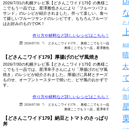
D
2026/7/31の札幌テレビ系【どさんこワイド179】の奥様こ
こでもう一品では、星澤雅也さんにより「フルーツパフェ
サンド」のレシピが紹介されました。作って楽しい、食べ
て嬉しいフルーツサンドのレシピです。もちろんフルーツ
と
はお好みのものでOK！
作り方や材料など詳しい
レシピはこちら！
2026/07/31
どさんこワイド179
,
奥様ここでもう一品
和
奥様ここでもう一品
,
星澤雅也
晴
【どさんこワイド179】厚揚げのピザ風焼き
2026/7/30の札幌テレビ系【どさんこワイド179】の奥様こ
大
こでもう一品では、星澤幸子さんにより「厚揚げのピザ風
焼き」のレシピが紹介されました。厚揚げに具材とチーズ
ものせ、オーブントースターで焼いた、ピザ風のおかずで
す。
ん
浩
作り方や材料など詳しい
レシピはこちら！
2026/07/30
どさんこワイド179
,
奥様ここでもう一品
奥様ここでもう一品
,
星澤幸子
【どさんこワイド179】納豆とトマトのさっぱり
丼