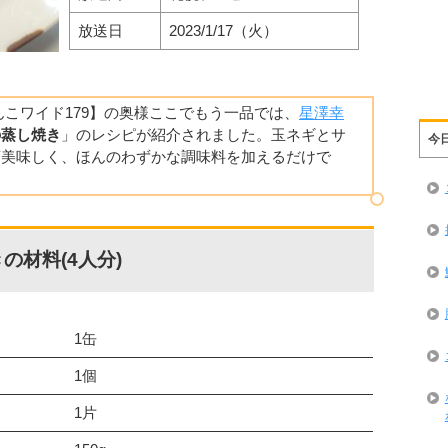
放送日
2023/1/17（火）
どさんこワイド179】の奥様ここでもう一品では、
星澤幸
の蒸し焼き
」のレシピが紹介されました。玉ネギとサ
今
変美味しく、ほんのわずかな調味料を加えるだけで
の材料(4人分)
1缶
1個
1片