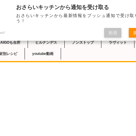
おさらいキッチンから通知を受け取る
2023/1/17の札幌
おさらいキッチンから最新情報をプッシュ通知で受け取
品では、星澤幸子さん
チン
う！
が紹介されました。玉
しく、ほんのわずかな
拒否
ush7
DAIGOも台所
ヒルナンデス
ノンストップ
ラヴィット
材別レシピ
youtube動画