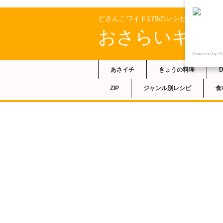
どさんこワイド179のレシピ
おさらいキッ
Powered by P
あさイチ
きょうの料理
ZIP
ジャンル別レシピ
食