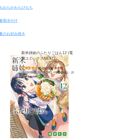
おおらかわらびもち
春雨冷や汁
夏のお好み焼き
新米姉妹のふたりごはん12 (電
撃コミックスNEXT)
(
549298
)
￥832
(2026/08/06 20:18 GMT +09:00 時点 -
詳
細はこちら
)