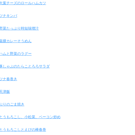
大葉チーズのロールハムカツ
ツナキンパ
野菜たっぷり時短味噌汁
薬膳カレーそうめん
ハムと野菜のラグー
豚しゃぶのたらことろろサラダ
ツナ春巻き
天津飯
ぶりのごま焼き
とうもろこし、小松菜、ベーコン炒め
とうもろこしとえびの棒春巻