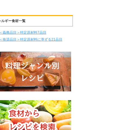
レルギー食材一覧
＜義務品目＞特定原材料7品目
＜推奨品目＞特定原材料に準ずる21品目