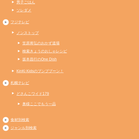
男子ごはん
ソレダメ
フジテレビ
ノンストップ
笠原将弘のおかず道場
検索きょうのおしゃレシピ
坂本昌行のOne Dish
KinKi Kidsのブンブブーン！
札幌テレビ
どさんこワイド179
奥様ここでもう一品
食材別検索
ジャンル別検索