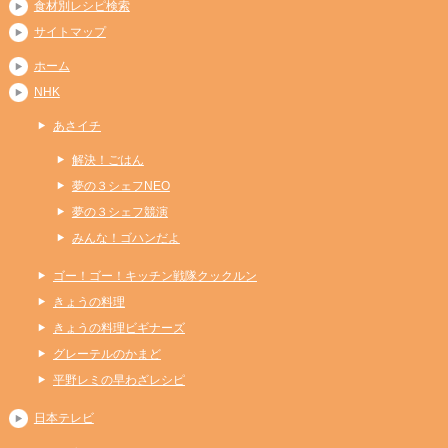
食材別レシピ検索
サイトマップ
ホーム
NHK
あさイチ
解決！ごはん
夢の３シェフNEO
夢の３シェフ競演
みんな！ゴハンだよ
ゴー！ゴー！キッチン戦隊クックルン
きょうの料理
きょうの料理ビギナーズ
グレーテルのかまど
平野レミの早わざレシピ
日本テレビ