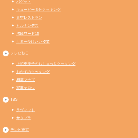
バゲット
キューピー３分クッキング
青空レストラン
ヒルナンデス
沸騰ワード10
世界一受けたい授業
テレビ朝日
上沼恵美子のおしゃべりクッキング
おかずのクッキング
相葉マナブ
家事ヤロウ
TBS
ラヴィット
サタプラ
テレビ東京