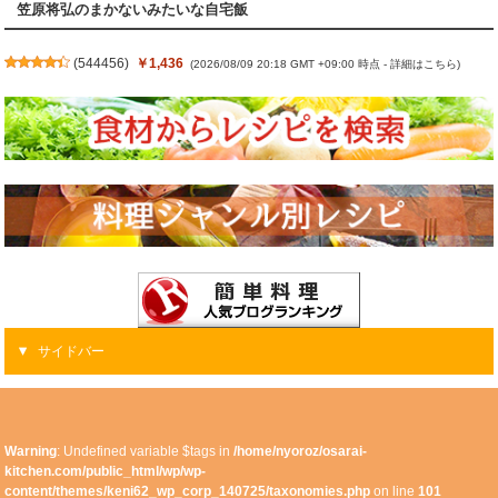
笠原将弘のまかないみたいな自宅飯
(
544456
)
￥1,436
(2026/08/09 20:18 GMT +09:00 時点 -
詳細はこちら
)
サイドバー
Warning
: Undefined variable $tags in
/home/nyoroz/osarai-
kitchen.com/public_html/wp/wp-
content/themes/keni62_wp_corp_140725/taxonomies.php
on line
101