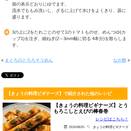
袋の表示どおりにゆでます。
流水でももみ洗いし、ざるに上げて水けをよくきり、器に
盛ります。
3の上に2をたれごとのせて1のトマトものせ、めんつゆ(カ
ップ1)を注ぎ、細ねぎ(2～3mm幅に切る 4本分)を散らしま
す。
«
まぐろのとろろそうめん
なが餅
»
【きょうの料理ビギナーズ】で紹介された他のレシピ
【きょうの料理ビギナーズ】とう
もろこしとえびの棒春巻
レシピはこちら！
2026/08/05
きょうの料理ビギナーズ