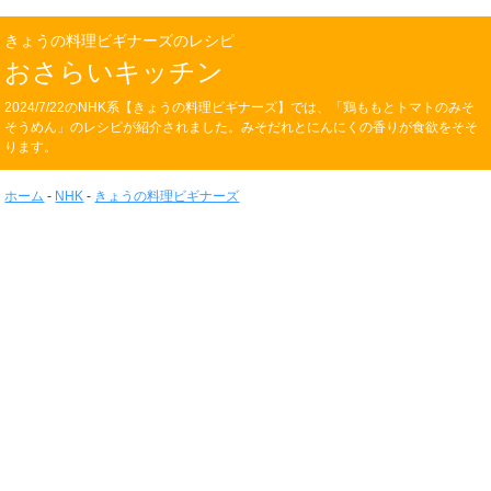
きょうの料理ビギナーズのレシピ
おさらいキッチン
2024/7/22のNHK系【きょうの料理ビギナーズ】では、「鶏ももとトマトのみそ
そうめん」のレシピが紹介されました。みそだれとにんにくの香りが食欲をそそ
ります。
ホーム
-
NHK
-
きょうの料理ビギナーズ