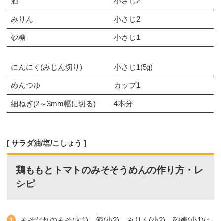
酒
小さじ2
みりん
小さじ2
砂糖
小さじ1
にんにく(みじん切り)
小さじ1(5g)
めんつゆ
カップ1
細ねぎ(2～3mm幅に切る)
4本分
サラダ油/塩/こしょう
鶏ももとトマトのみそそうめんの作り方・レ
シピ
みそだれのみそ(大1)、酒(小2)、みりん(小2)、砂糖(小1)は