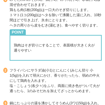
混ぜ合わせておきます。
鶏もも肉(1枚(200g))は一口大のそぎ切りにします。
トマト(1コ(200g))はヘタを除いて沸騰した湯に入れ、10秒
間ほどで引き上げ、氷水にとります。
ヘタの周りから皮をむき(湯むき)、食べやすく切ります。
POINT
鶏肉はそぎ切りにすることで、表面積が大きく火が
通りやすい
フライパンにサラダ油(小1)とにんにく(みじん切り 小
1(5g))を入れて弱火にかけ、香りがたったら、弱めの中火
にして鶏肉を入れます。
塩・こしょう(各少々)をふり、両面に焼き色がついて火が
通ったら、1のみそだれを加えてざっとからめます。
鍋にたっぷりの湯を沸かしてそうめん(3ワ(150g))を入れ、