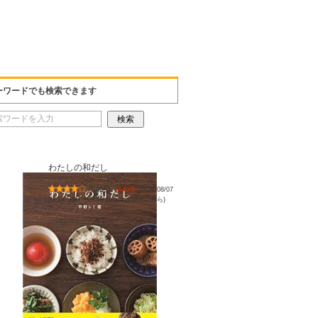
ーワードでも検索できます
わたしの和だし
(
5405
)
￥479
(2026/08/07
22:14 GMT +09:00 時点 -
詳細はこちら
)