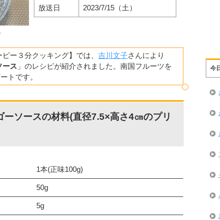
放送日
2023/7/15（土）
ス
キューピー３分クッキング】では、
吉川文子
さんにより
ソース
」のレシピが紹介されました。南国フルーツを
今
ザートです。
ーソースの材料(直径7.5×高さ4㎝のプリ
1本(正味100g)
50g
5g