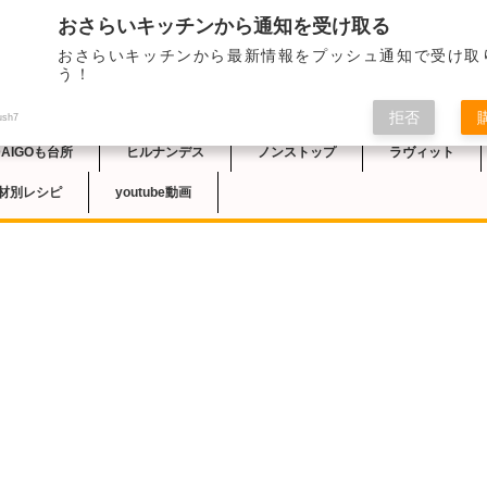
おさらいキッチンから通知を受け取る
2023/7/15の日本
おさらいキッチンから最新情報をプッシュ通知で受け取
子さんにより「バナナミ
チン
う！
されました。南国フル
す。
拒否
ush7
DAIGOも台所
ヒルナンデス
ノンストップ
ラヴィット
材別レシピ
youtube動画