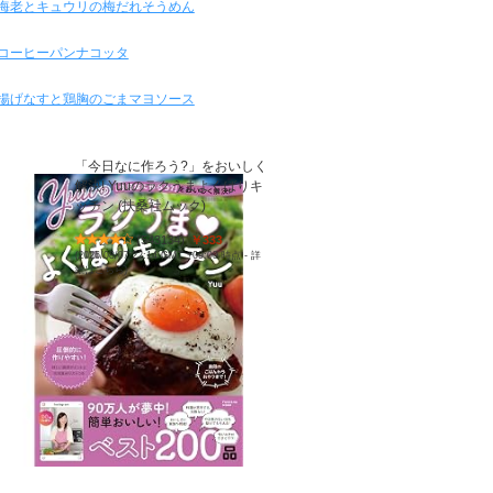
海老とキュウリの梅だれそうめん
コーヒーパンナコッタ
揚げなすと鶏胸のごまマヨソース
「今日なに作ろう?」をおいしく
解決! Yuuのラクうまよくばりキ
ッチン (扶桑社ムック)
(
543134
)
￥333
(2026/08/07 22:14 GMT +09:00 時点 -
詳
細はこちら
)