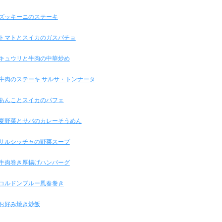
ズッキーニのステーキ
トマトとスイカのガスパチョ
キュウリと牛肉の中華炒め
牛肉のステーキ サルサ・トンナータ
あんことスイカのパフェ
夏野菜とサバのカレーそうめん
サルシッチャの野菜スープ
牛肉巻き厚揚げハンバーグ
コルドンブルー風春巻き
お好み焼き炒飯