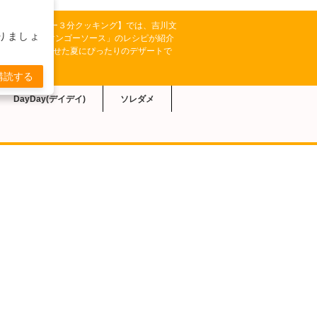
テレビ系【キューピー３分クッキング】では、吉川文
りましょ
ルクゼリー マンゴーソース」のレシピが紹介
ーツを組み合わせた夏にぴったりのデザートで
購読する
DayDay(デイデイ)
ソレダメ