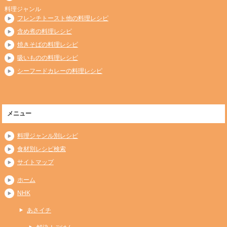
料理ジャンル
フレンチトースト他の料理レシピ
含め煮の料理レシピ
焼きそばの料理レシピ
吸いものの料理レシピ
シーフードカレーの料理レシピ
メニュー
料理ジャンル別レシピ
食材別レシピ検索
サイトマップ
ホーム
NHK
あさイチ