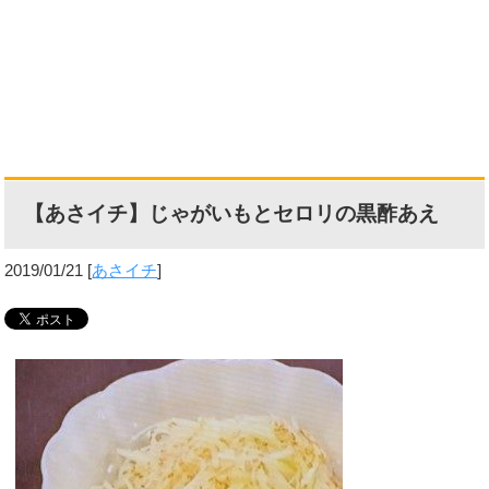
【あさイチ】じゃがいもとセロリの黒酢あえ
2019/01/21
[
あさイチ
]