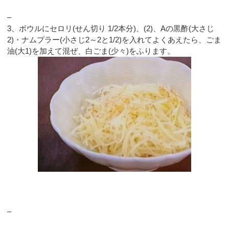
–
3、ボウルにセロリ(せん切り 1/2本分)、(2)、Aの黒酢(大さじ
2)・ナムプラー(小さじ2～2と1/2)を入れてよくあえたら、ごま
油(大1)を加えて混ぜ、白ごま(少々)をふります。
–