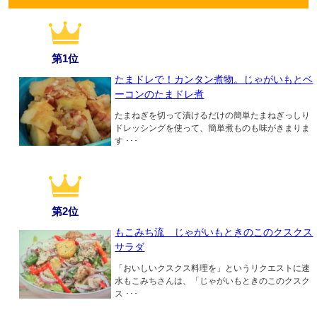
第1位
たまドレで！カンタン煮物。じゃがいもとベ
ーコンのたまドレ煮
たまねぎを切って漬けるだけの簡単たまねぎっしり
ドレッシングを使って、簡単煮ものも味がきまりま
す ･･･
第2位
もこみち流 じゃがいもときのこのクスクス
サラダ
「おいしいクスクス料理を」というリクエストに速
水もこみちさんは、「じゃがいもときのこのクスク
ス ･･･