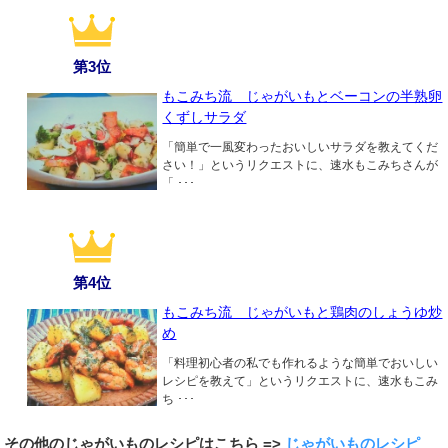
第3位
もこみち流 じゃがいもとベーコンの半熟卵
くずしサラダ
「簡単で一風変わったおいしいサラダを教えてくだ
さい！」というリクエストに、速水もこみちさんが
「 ･･･
第4位
もこみち流 じゃがいもと鶏肉のしょうゆ炒
め
「料理初心者の私でも作れるような簡単でおいしい
レシピを教えて」というリクエストに、速水もこみ
ち ･･･
その他のじゃがいものレシピはこちら =>
じゃがいものレシピ