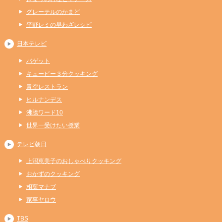
グレーテルのかまど
平野レミの早わざレシピ
日本テレビ
バゲット
キューピー３分クッキング
青空レストラン
ヒルナンデス
沸騰ワード10
世界一受けたい授業
テレビ朝日
上沼恵美子のおしゃべりクッキング
おかずのクッキング
相葉マナブ
家事ヤロウ
TBS