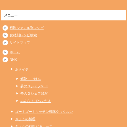
メニュー
料理ジャンル別レシピ
食材別レシピ検索
サイトマップ
ホーム
NHK
あさイチ
解決！ごはん
夢の３シェフNEO
夢の３シェフ競演
みんな！ゴハンだよ
ゴー！ゴー！キッチン戦隊クックルン
きょうの料理
きょうの料理ビギナーズ