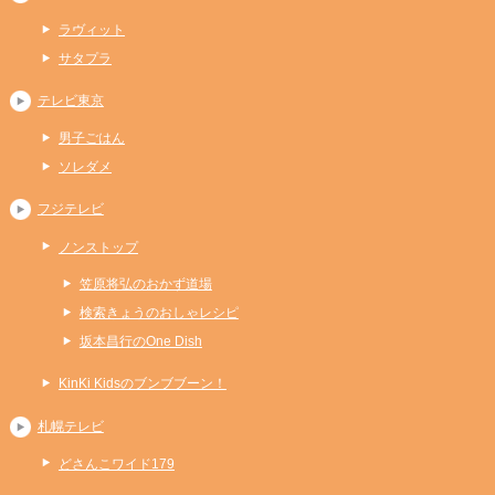
ラヴィット
サタプラ
テレビ東京
男子ごはん
ソレダメ
フジテレビ
ノンストップ
笠原将弘のおかず道場
検索きょうのおしゃレシピ
坂本昌行のOne Dish
KinKi Kidsのブンブブーン！
札幌テレビ
どさんこワイド179