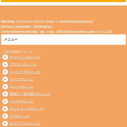
Warning
: Undefined variable $tags in
/home/nyoroz/osarai-
kitchen.com/public_html/wp/wp-
content/themes/keni62_wp_corp_140725/taxonomies.php
on line
101
メニュー
人気の料理ジャンル
チャーハンのレシピ
グラタンのレシピ
ハンバーグのレシピ
スープのレシピ
カレーのレシピ
唐揚げ・竜田揚げのレシピ
パスタのレシピ
サンドイッチのレシピ
ピザのレシピ
オムライスのレシピ