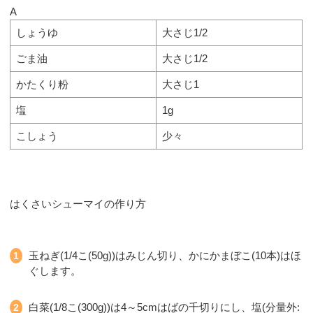
A
しょうゆ
大さじ1/2
ごま油
大さじ1/2
かたくり粉
大さじ1
塩
1g
こしょう
少々
はくさいシューマイの作り方
玉ねぎ(1/4こ(50g))はみじん切り、かにかまぼこ(10本)はほ
ぐします。
白菜(1/8こ(300g))は4～5cmはばの千切りにし、塩(分量外: