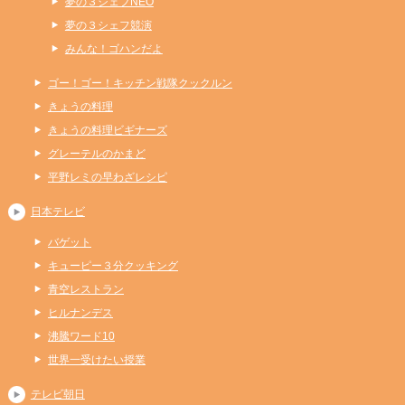
夢の３シェフNEO
夢の３シェフ競演
みんな！ゴハンだよ
ゴー！ゴー！キッチン戦隊クックルン
きょうの料理
きょうの料理ビギナーズ
グレーテルのかまど
平野レミの早わざレシピ
日本テレビ
バゲット
キューピー３分クッキング
青空レストラン
ヒルナンデス
沸騰ワード10
世界一受けたい授業
テレビ朝日