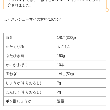
介されました。
はくさいシューマイの材料(16こ分)
白菜
1/8こ(300g)
かたくり粉
大さじ1
ぶたひき肉
150g
かにかまぼこ
10本
玉ねぎ
1/4こ(50g)
しょうが(すりおろし)
7g
にんにく(すりおろし)
2g
ポン酢しょうゆ
適量