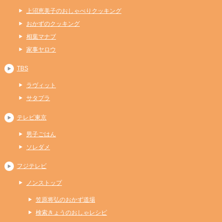
上沼恵美子のおしゃべりクッキング
おかずのクッキング
相葉マナブ
家事ヤロウ
TBS
ラヴィット
サタプラ
テレビ東京
男子ごはん
ソレダメ
フジテレビ
ノンストップ
笠原将弘のおかず道場
検索きょうのおしゃレシピ