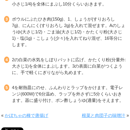
小さじ1/4)を全体にまぶし10分くらいおきます。
ボウルにぶたひき肉(150g)、1、しょうが(すりおろし
7g)、にんにく(すりおろし 2g)を入れて混ぜます。Aのしょ
うゆ(大さじ1/2)・ごま油(大さじ1/2)・かたくり粉(大さじ
1)・塩(1g)・こしょう(少々)を入れてねり混ぜ、16等分に
します。
2の白菜の水気をしぼりバットに広げ、かたくり粉(分量外:
大さじ1)を全体にまぶします。3の表面に白菜がつくよう
に、手で軽くにぎりながら丸めます。
4を耐熱皿にのせ、ふんわりとラップをかけます。電子レ
ンジ(600W)で6分温め、ラップを外さずに5分くらいおき
ます。器に盛り付け、ポン酢しょうゆ(適量)をそえます。
«
かぼちゃの種で唐揚げ
根菜と肉団子の味噌汁
»