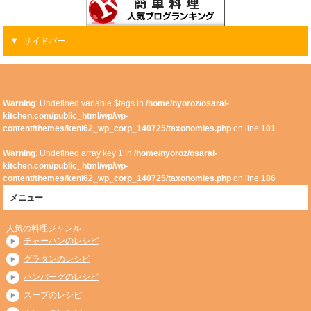
サイドバー
Warning
: Undefined variable $tags in
/home/nyoroz/osarai-
kitchen.com/public_html/wp/wp-
content/themes/keni62_wp_corp_140725/taxonomies.php
on line
101
Warning
: Undefined array key 1 in
/home/nyoroz/osarai-
kitchen.com/public_html/wp/wp-
content/themes/keni62_wp_corp_140725/taxonomies.php
on line
186
メニュー
人気の料理ジャンル
チャーハンのレシピ
グラタンのレシピ
ハンバーグのレシピ
スープのレシピ