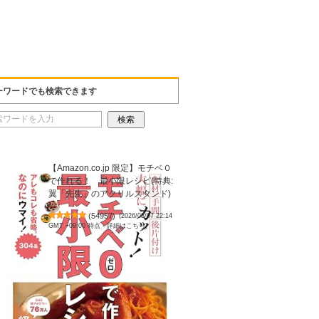
ーワードでも検索できます
【Amazon.co.jp 限定】モチベ０
で作れる！ 最小限レシピ(特典:
翼「先生」のアクリルスタンド)
(
54957
)
(2026/08/07 22:14
GMT +09:00 時点 -
詳細はこちら
)