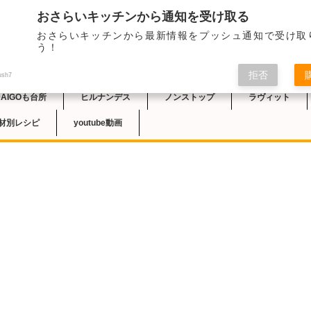
おさらいキッチンから通知を受け取る
おさらいキッチンから最新情報をプッシュ通知で受け取
チン
う！
拒否
ush7
DAIGOも台所
ヒルナンデス
ノンストップ
ラヴィット
材別レシピ
youtube動画