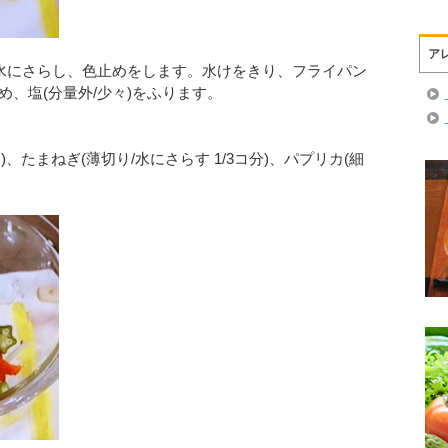
ア
)は水にさらし、色止めをします。水けをきり、フライパン
め、塩(分量外/少々)をふります。
分)、たまねぎ(薄切り/水にさらす 1/3コ分)、パプリカ(細