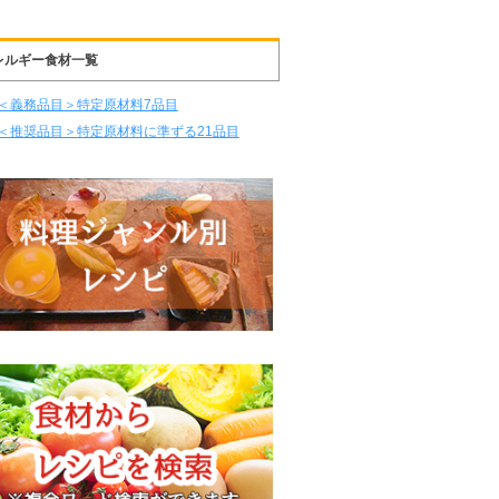
レルギー食材一覧
＜義務品目＞特定原材料7品目
＜推奨品目＞特定原材料に準ずる21品目