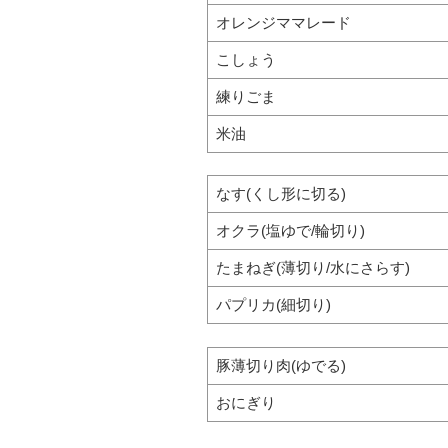
オレンジママレード
こしょう
練りごま
米油
なす(くし形に切る)
オクラ(塩ゆで/輪切り)
たまねぎ(薄切り/水にさらす)
パプリカ(細切り)
豚薄切り肉(ゆでる)
おにぎり