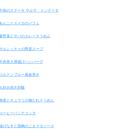
牛肉のステーキ サルサ・トンナータ
あんことスイカのパフェ
夏野菜とサバのカレーそうめん
サルシッチャの野菜スープ
牛肉巻き厚揚げハンバーグ
コルドンブルー風春巻き
お好み焼き炒飯
海老とキュウリの梅だれそうめん
コーヒーパンナコッタ
揚げなすと鶏胸のごまマヨソース