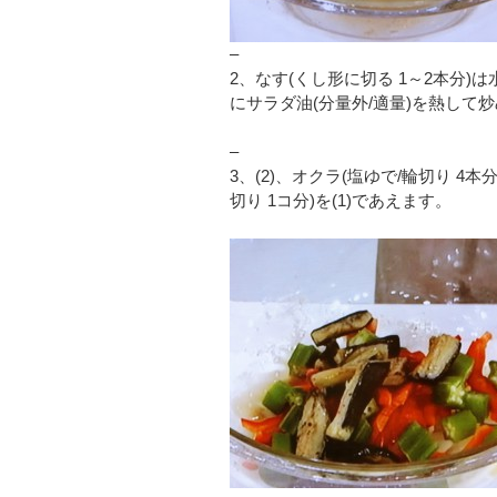
–
2、なす(くし形に切る 1～2本分
にサラダ油(分量外/適量)を熱して炒
–
3、(2)、オクラ(塩ゆで/輪切り 4本
切り 1コ分)を(1)であえます。