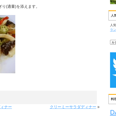
にぎり(適量)を添えます。
人
人
ラ
料
ディナー
クリーミーサラダディナー
»
D