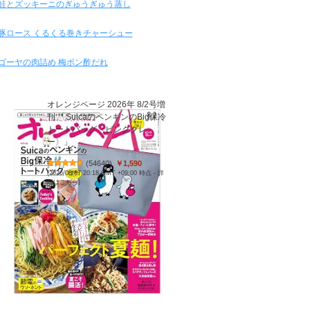
鮭とズッキーニのぎゅうぎゅう蒸し
豚ロース くるくる巻きチャーシュー
ゴーヤの肉詰め 梅ポン酢だれ
オレンジページ 2026年 8/2号増
刊 「SuicaのペンギンのBig保冷
トートバッグ〈ピンクグレ
ー〉」
(
54640
)
￥1,590
(2026/08/07 20:18 GMT +09:00 時点 -
詳
細はこちら
)