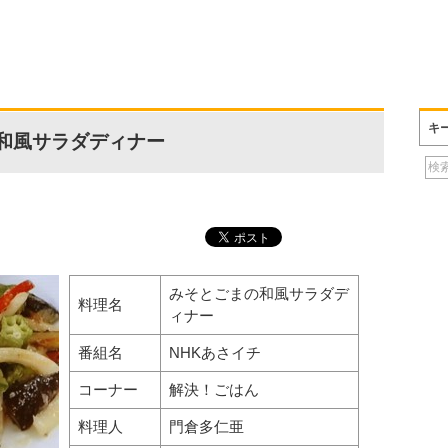
キ
和風サラダディナー
みそとごまの和風サラダデ
料理名
ィナー
番組名
NHKあさイチ
コーナー
解決！ごはん
料理人
門倉多仁亜