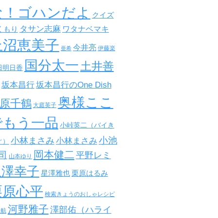
な！ゴハンだよ
クイズ
タサン志麻
ワタナベマキ
くもり
上沼恵美子
今井亮
伊藤楽
亜希
国分太一
土井善
田明日香
坂本昌行
坂本昌行のOne Dish
奥様ここ
原千鶴
大庭英子
でもう一品
小峠英二（バイき
小池
小林まさみ
小林まさみ
ぐ）
岡本健二
司
平野レミ
山本ゆり
星澤幸子
星澤雅也
栗原はるみ
栗原心平
検索きょうのおしゃレシピ
河野雅子
澤部佑（ハライ
田航