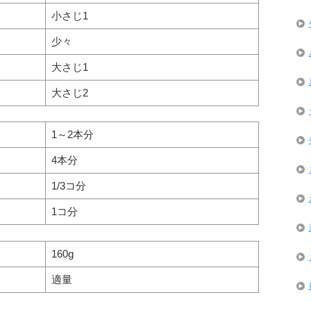
小さじ1
少々
大さじ1
大さじ2
1～2本分
4本分
1/3コ分
1コ分
160g
適量