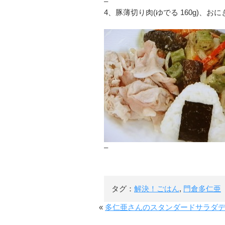
–
4、豚薄切り肉(ゆでる 160g)、お
–
タグ：
解決！ごはん
,
門倉多仁亜
«
多仁亜さんのスタンダードサラダ