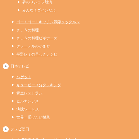
夢の３シェフ競演
みんな！ゴハンだよ
ゴー！ゴー！キッチン戦隊クックルン
きょうの料理
きょうの料理ビギナーズ
グレーテルのかまど
平野レミの早わざレシピ
日本テレビ
バゲット
キューピー３分クッキング
青空レストラン
ヒルナンデス
沸騰ワード10
世界一受けたい授業
テレビ朝日