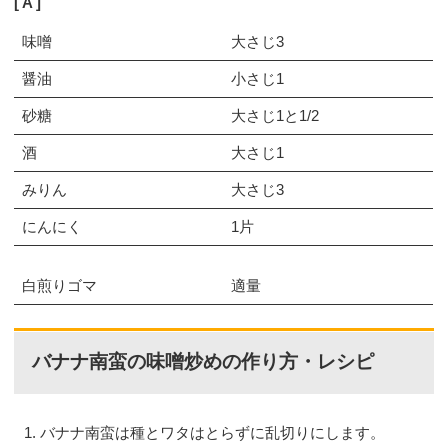
A
味噌
大さじ3
醤油
小さじ1
砂糖
大さじ1と1/2
酒
大さじ1
みりん
大さじ3
にんにく
1片
白煎りゴマ
適量
バナナ南蛮の味噌炒めの作り方・レシピ
バナナ南蛮は種とワタはとらずに乱切りにします。