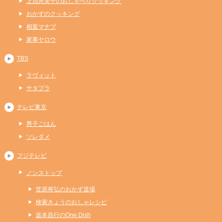
上沼恵美子のおしゃべりクッキング
おかずのクッキング
相葉マナブ
家事ヤロウ
TBS
ラヴィット
サタプラ
テレビ東京
男子ごはん
ソレダメ
フジテレビ
ノンストップ
笠原将弘のおかず道場
検索きょうのおしゃレシピ
坂本昌行のOne Dish