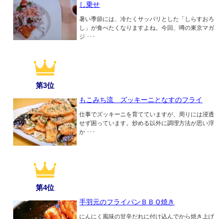
し乗せ
暑い季節には、冷たくサッパリとした「しらすおろ
し」が食べたくなりますよね。今回、噂の東京マガ
ジ ･･･
第3位
もこみち流 ズッキーニとなすのフライ
仕事でズッキーニを育てていますが、周りには浸透
せず困っています。炒める以外に調理方法が思い浮
か ･･･
第4位
手羽元のフライパンＢＢＱ焼き
にんにく風味の甘辛だれに付け込んでから焼き上げ