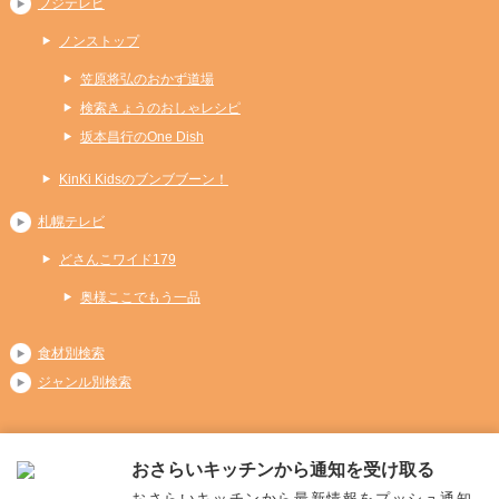
フジテレビ
ノンストップ
笠原将弘のおかず道場
検索きょうのおしゃレシピ
坂本昌行のOne Dish
KinKi Kidsのブンブブーン！
札幌テレビ
どさんこワイド179
奥様ここでもう一品
食材別検索
ジャンル別検索
おさらいキッチンから通知を受け取る
Copyright (C) 2026 おさらいキッチン
おさらいキッチンから最新情報をプッシュ通知