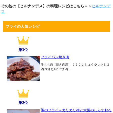
その他の【ヒルナンデス】の料理レシピはこちら
＝＞
ヒルナンデ
ス
フライの人気レシピ
第1位
フライパン焼き肉
牛もも肉（焼き肉用） ２５０ｇ しょうゆ 大さじ２
酒 大さじ1/2 ごま油 ･･･
第2位
鯛のフライ～カリカリ梅と大葉のしらすおろ