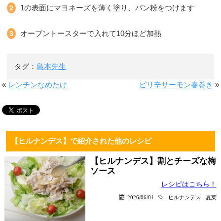
1の表面にマヨネーズを薄く塗り、パン粉をつけます
オーブントースターで入れて10分ほど加熱
タグ：
島本先生
«
レンチンなめたけ
ピリ辛サーモン春巻き
»
【ヒルナンデス】で紹介された他のレシピ
【ヒルナンデス】割とチーズな梅
ソース
レシピはこちら！
2026/06/01
ヒルナンデス
夏菜