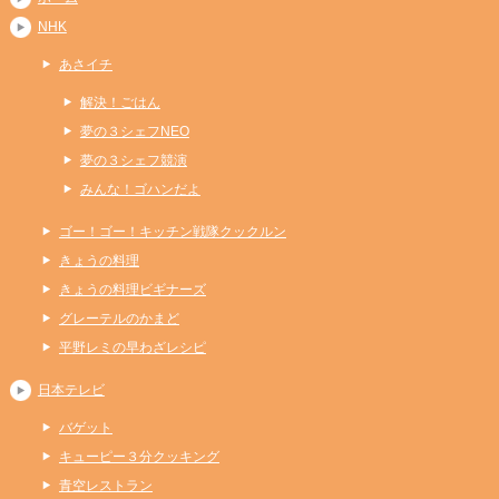
NHK
あさイチ
解決！ごはん
夢の３シェフNEO
夢の３シェフ競演
みんな！ゴハンだよ
ゴー！ゴー！キッチン戦隊クックルン
きょうの料理
きょうの料理ビギナーズ
グレーテルのかまど
平野レミの早わざレシピ
日本テレビ
バゲット
キューピー３分クッキング
青空レストラン