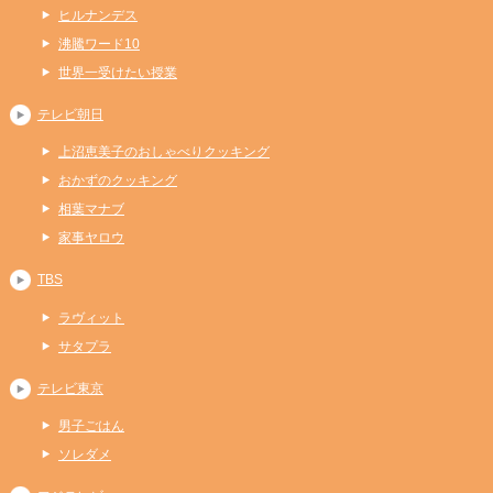
ヒルナンデス
沸騰ワード10
世界一受けたい授業
テレビ朝日
上沼恵美子のおしゃべりクッキング
おかずのクッキング
相葉マナブ
家事ヤロウ
TBS
ラヴィット
サタプラ
テレビ東京
男子ごはん
ソレダメ