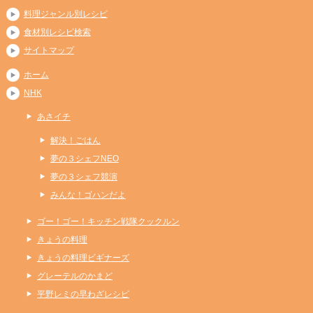
料理ジャンル別レシピ
食材別レシピ検索
サイトマップ
ホーム
NHK
あさイチ
解決！ごはん
夢の３シェフNEO
夢の３シェフ競演
みんな！ゴハンだよ
ゴー！ゴー！キッチン戦隊クックルン
きょうの料理
きょうの料理ビギナーズ
グレーテルのかまど
平野レミの早わざレシピ