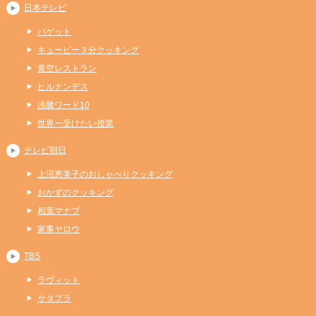
日本テレビ
バゲット
キューピー３分クッキング
青空レストラン
ヒルナンデス
沸騰ワード10
世界一受けたい授業
テレビ朝日
上沼恵美子のおしゃべりクッキング
おかずのクッキング
相葉マナブ
家事ヤロウ
TBS
ラヴィット
サタプラ