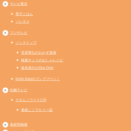
テレビ東京
男子ごはん
ソレダメ
フジテレビ
ノンストップ
笠原将弘のおかず道場
検索きょうのおしゃレシピ
坂本昌行のOne Dish
KinKi Kidsのブンブブーン！
札幌テレビ
どさんこワイド179
奥様ここでもう一品
食材別検索