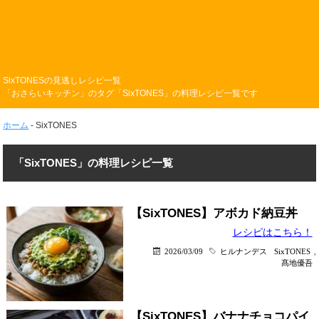
SixTONESの見逃しレシピ一覧
「おさらいキッチン」のタグ「SixTONES」の料理レシピ一覧です
ホーム
-
SixTONES
「SixTONES」の料理レシピ一覧
【SixTONES】アボカド納豆丼
レシピはこちら！
2026/03/09
ヒルナンデス
SixTONES
,
髙地優吾
【SixTONES】バナナチョコパイ