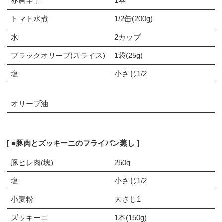
赤唐辛子
1本
トマト水煮
1/2缶(200g)
水
2カップ
ブラックオリーブ(スライス)
1袋(25g)
塩
小さじ1/2
オリーブ油
■豚肉とズッキーニのフライパン蒸し
豚ヒレ肉(塊)
250g
塩
小さじ1/2
小麦粉
大さじ1
ズッキーニ
1本(150g)