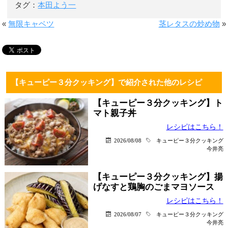
タグ：
本田よう一
«
無限キャベツ
茎レタスの炒め物
»
【キューピー３分クッキング】で紹介された他のレシピ
【キューピー３分クッキング】ト
マト親子丼
レシピはこちら！
2026/08/08
キューピー３分クッキング
今井亮
【キューピー３分クッキング】揚
げなすと鶏胸のごまマヨソース
レシピはこちら！
2026/08/07
キューピー３分クッキング
今井亮