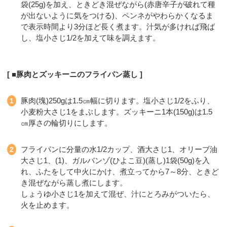
袋(25g)を加え、ときどき混ぜながら(赤唐辛子が破れて種
が出ないように気をつける)、ペンネがやわらかくなるま
で表示時間より3分ほど長く煮ます。汁気が多ければ飛ば
し、塩小さじ1/2を加えて味を調えます。
■豚肉とズッキーニのフライパン蒸し
豚肉(塊)250gは1.5㎝幅に切ります。塩小さじ1/2をふり、
小麦粉大さじ1をまぶします。ズッキーニ1本(150g)は1.5
㎝厚さの輪切りにします。
フライパンに分量の水1/2カップ、酒大さじ1、オリーブ油
大さじ1、(1)、ガルバンゾ(ひよこ豆)(蒸し)1袋(50g)を入
れ、ふたをして中火にかけ、煮立ってから7～8分、ときど
き混ぜながら蒸し煮にします。
しょうゆ小さじ1を加えて混ぜ、汁にとろみがついたら、
火を止めます。