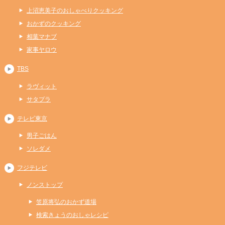
上沼恵美子のおしゃべりクッキング
おかずのクッキング
相葉マナブ
家事ヤロウ
TBS
ラヴィット
サタプラ
テレビ東京
男子ごはん
ソレダメ
フジテレビ
ノンストップ
笠原将弘のおかず道場
検索きょうのおしゃレシピ