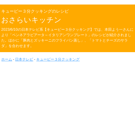
キューピー３分クッキングのレシピ
おさらいキッチン
2023/6/10の日本テレビ系【キューピー３分クッキング】では、本田よう一さんに
より「ペンネアラビアータ～イタリアンワンプレート」のレシピが紹介されまし
た。ほかに「豚肉とズッキーニのフライパン蒸し」、「トマトとチーズのサラ
ダ」を合わせます。
ホーム
-
日本テレビ
-
キューピー３分クッキング