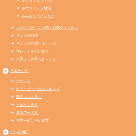
夢の３シェフNEO
夢の３シェフ競演
みんな！ゴハンだよ
ゴー！ゴー！キッチン戦隊クックルン
きょうの料理
きょうの料理ビギナーズ
グレーテルのかまど
平野レミの早わざレシピ
日本テレビ
バゲット
キューピー３分クッキング
青空レストラン
ヒルナンデス
沸騰ワード10
世界一受けたい授業
テレビ朝日