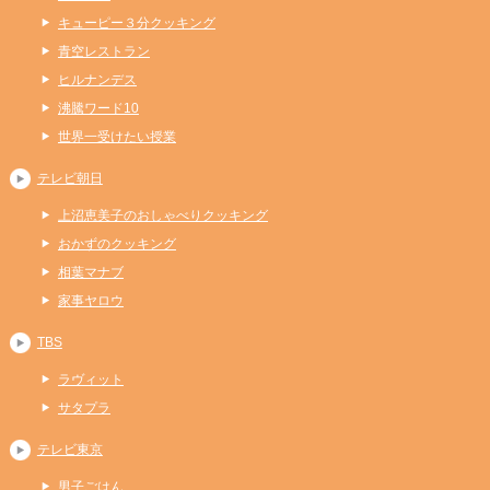
キューピー３分クッキング
青空レストラン
ヒルナンデス
沸騰ワード10
世界一受けたい授業
テレビ朝日
上沼恵美子のおしゃべりクッキング
おかずのクッキング
相葉マナブ
家事ヤロウ
TBS
ラヴィット
サタプラ
テレビ東京
男子ごはん