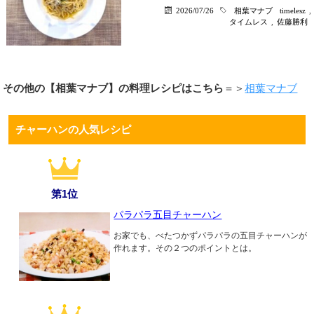
2026/07/26
相葉マナブ
timelesz
,
タイムレス
,
佐藤勝利
その他の【相葉マナブ】の料理レシピはこちら
＝＞
相葉マナブ
チャーハンの人気レシピ
第1位
パラパラ五目チャーハン
お家でも、べたつかずパラパラの五目チャーハンが
作れます。その２つのポイントとは。