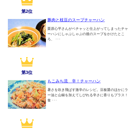
第2位
豚肉と枝豆のスープチャーハン
栗原心平さんがベチャッと仕上がってしまったチャ
ーハンにしゃぶしゃぶの後のスープをかけたとこ
ろ、 ･･･
第3位
もこみち流 辛！チャーハン
暑さを吹き飛ばす激辛のレシピ。豆板醤のほかにラ
ー油と山椒を加えてしびれる辛さに香りもプラス！
食 ･･･