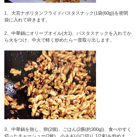
1、大宮ナポリタンフライドパスタスナック(1袋(60g))を密閉
袋に入れて砕きます。
2、中華鍋にオリーブオイル(大1)、パスタスナックを入れてか
ら火をつけ、中火で軽く炒めたら一度取り出します。
3、中華鍋を熱し、卵(2個)、ごはん(2膳(約300g))、食べやすく
切ったチャーシュー(2枚)、小ネギ(小口切り 1/2束)を炒めま