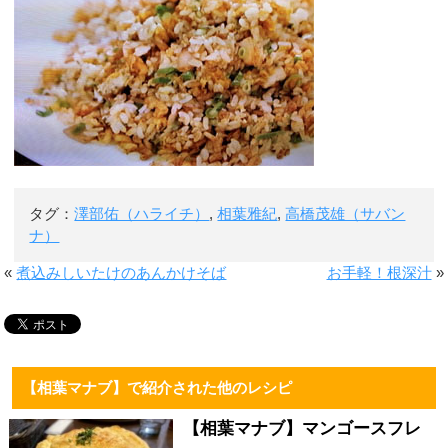
タグ：
澤部佑（ハライチ）
,
相葉雅紀
,
高橋茂雄（サバン
ナ）
«
煮込みしいたけのあんかけそば
お手軽！根深汁
»
【相葉マナブ】で紹介された他のレシピ
【相葉マナブ】マンゴースフレ