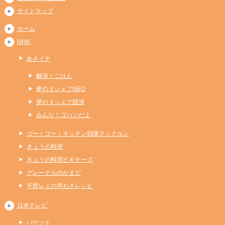
サイトマップ
ホーム
NHK
あさイチ
解決！ごはん
夢の３シェフNEO
夢の３シェフ競演
みんな！ゴハンだよ
ゴー！ゴー！キッチン戦隊クックルン
きょうの料理
きょうの料理ビギナーズ
グレーテルのかまど
平野レミの早わざレシピ
日本テレビ
バゲット