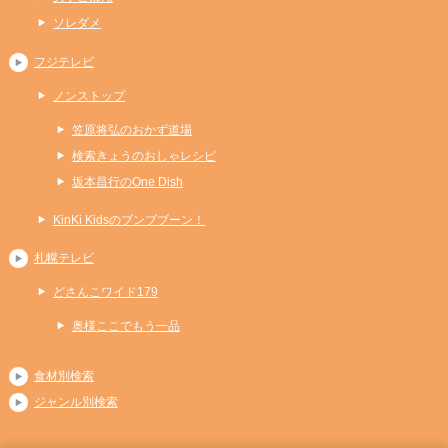
ソレダメ
フジテレビ
ノンストップ
笠原将弘のおかず道場
検索きょうのおしゃレシピ
坂本昌行のOne Dish
KinKi Kidsのブンブブーン！
札幌テレビ
どさんこワイド179
奥様ここでもう一品
食材別検索
ジャンル別検索