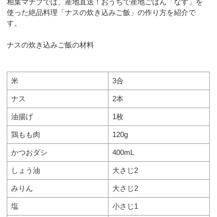
相葉マナブでは、産地直送！おうちで産地ごはん「なす」を
使った絶品料理「ナスの炊き込みご飯」の作り方を紹介で
す。
ナスの炊き込みご飯の材料
米
3合
ナス
2本
油揚げ
1枚
鶏もも肉
120g
かつおダシ
400mL
しょう油
大さじ2
みりん
大さじ2
塩
小さじ1