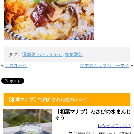
タグ：
澤部佑（ハライチ）
,
相葉雅紀
«
ナスユッケ
なすのカップシューマイ
»
【相葉マナブ】で紹介された他のレシピ
【相葉マナブ】わさびの水まんじ
ゅう
レシピはこちら！
2026/08/02
相葉マナブ
相葉雅紀