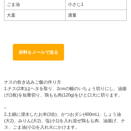
ごま油
小さじ1
大葉
適量
材料をメールで送る
ナスの炊き込みご飯の作り方
1.ナス(2本)はヘタを取り、2cmの幅のいちょう切りにし、油揚
げ(1枚)を短冊切り、鶏もも肉(120g)をひと口大に切ります。
–
2.土鍋に浸水したお米(3合)、かつおダシ(400mL)、しょう油
(大2)、みりん(大2)、塩(小1)を入れ混ぜ鶏もも肉、油揚げ、ナ
ス、ごま油(小1)を入れ火にかけます。