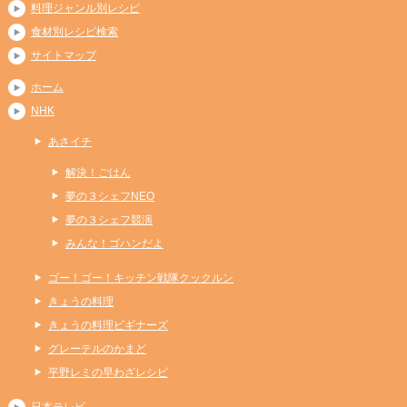
料理ジャンル別レシピ
食材別レシピ検索
サイトマップ
ホーム
NHK
あさイチ
解決！ごはん
夢の３シェフNEO
夢の３シェフ競演
みんな！ゴハンだよ
ゴー！ゴー！キッチン戦隊クックルン
きょうの料理
きょうの料理ビギナーズ
グレーテルのかまど
平野レミの早わざレシピ