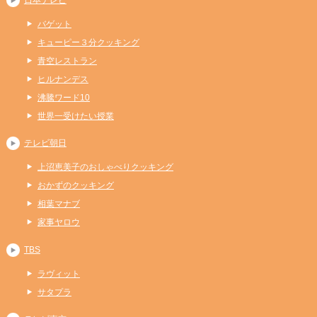
日本テレビ
バゲット
キューピー３分クッキング
青空レストラン
ヒルナンデス
沸騰ワード10
世界一受けたい授業
テレビ朝日
上沼恵美子のおしゃべりクッキング
おかずのクッキング
相葉マナブ
家事ヤロウ
TBS
ラヴィット
サタプラ