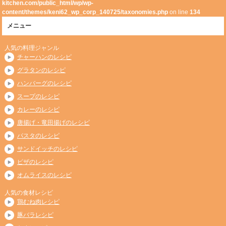
kitchen.com/public_html/wp/wp-
content/themes/keni62_wp_corp_140725/taxonomies.php
on line
134
メニュー
人気の料理ジャンル
チャーハンのレシピ
グラタンのレシピ
ハンバーグのレシピ
スープのレシピ
カレーのレシピ
唐揚げ・竜田揚げのレシピ
パスタのレシピ
サンドイッチのレシピ
ピザのレシピ
オムライスのレシピ
人気の食材レシピ
鶏むね肉レシピ
豚バラレシピ