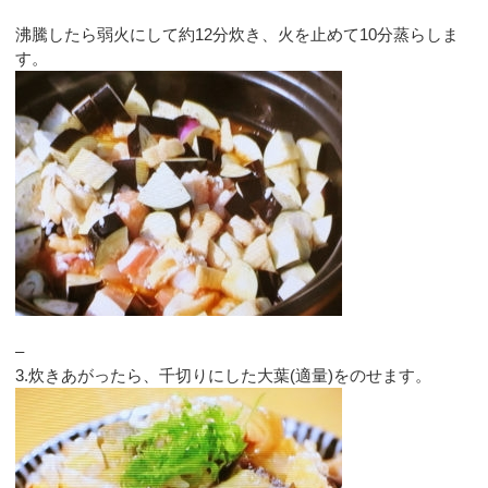
沸騰したら弱火にして約12分炊き、火を止めて10分蒸らしま
す。
–
3.炊きあがったら、千切りにした大葉(適量)をのせます。