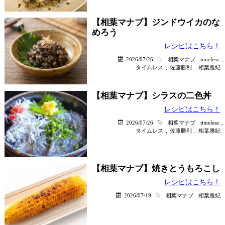
【相葉マナブ】ジンドウイカのな
めろう
レシピはこちら！
2026/07/26
相葉マナブ
timelesz
,
タイムレス
,
佐藤勝利
,
相葉雅紀
【相葉マナブ】シラスの二色丼
レシピはこちら！
2026/07/26
相葉マナブ
timelesz
,
タイムレス
,
佐藤勝利
,
相葉雅紀
【相葉マナブ】焼きとうもろこし
レシピはこちら！
2026/07/19
相葉マナブ
相葉雅紀