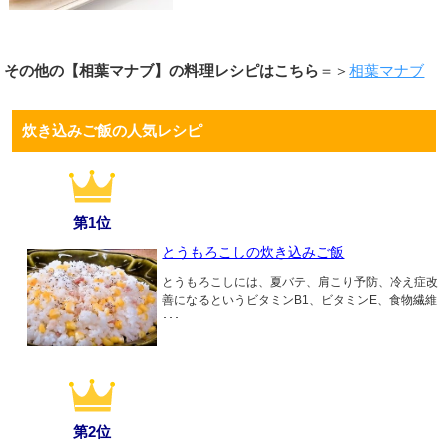
その他の【相葉マナブ】の料理レシピはこちら
＝＞
相葉マナブ
炊き込みご飯の人気レシピ
第1位
とうもろこしの炊き込みご飯
とうもろこしには、夏バテ、肩こり予防、冷え症改
善になるというビタミンB1、ビタミンE、食物繊維
･･･
第2位