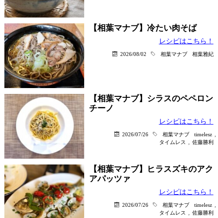
【相葉マナブ】冷たい肉そば
レシピはこちら！
2026/08/02
相葉マナブ
相葉雅紀
【相葉マナブ】シラスのペペロン
チーノ
レシピはこちら！
2026/07/26
相葉マナブ
timelesz
,
タイムレス
,
佐藤勝利
【相葉マナブ】ヒラスズキのアク
アパッツァ
レシピはこちら！
2026/07/26
相葉マナブ
timelesz
,
タイムレス
,
佐藤勝利