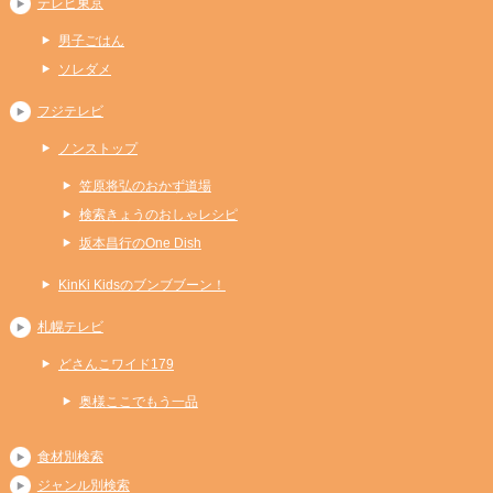
テレビ東京
男子ごはん
ソレダメ
フジテレビ
ノンストップ
笠原将弘のおかず道場
検索きょうのおしゃレシピ
坂本昌行のOne Dish
KinKi Kidsのブンブブーン！
札幌テレビ
どさんこワイド179
奥様ここでもう一品
食材別検索
ジャンル別検索