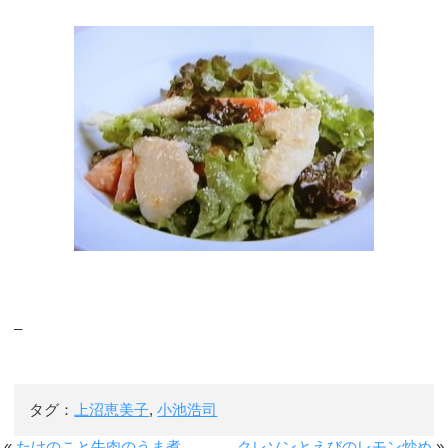
–
タグ：
上沼恵美子
,
小池浩司
«
たけのこと牛肉のうま煮
クレソンとえびのレモン炒め
»