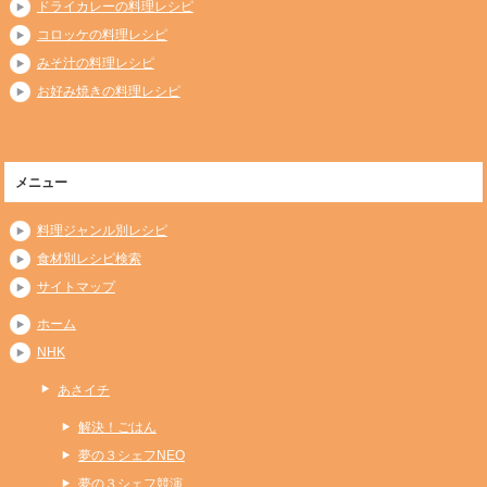
ドライカレーの料理レシピ
コロッケの料理レシピ
みそ汁の料理レシピ
お好み焼きの料理レシピ
メニュー
料理ジャンル別レシピ
食材別レシピ検索
サイトマップ
ホーム
NHK
あさイチ
解決！ごはん
夢の３シェフNEO
夢の３シェフ競演