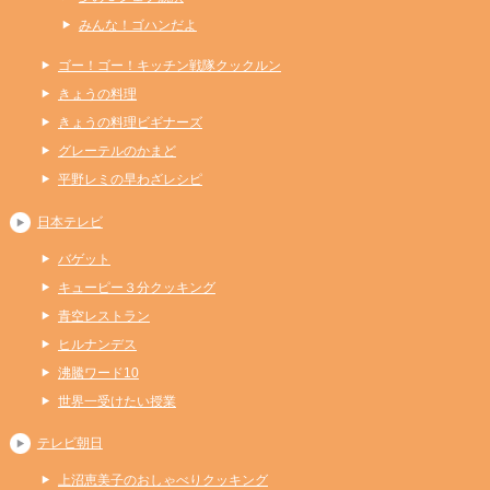
みんな！ゴハンだよ
ゴー！ゴー！キッチン戦隊クックルン
きょうの料理
きょうの料理ビギナーズ
グレーテルのかまど
平野レミの早わざレシピ
日本テレビ
バゲット
キューピー３分クッキング
青空レストラン
ヒルナンデス
沸騰ワード10
世界一受けたい授業
テレビ朝日
上沼恵美子のおしゃべりクッキング