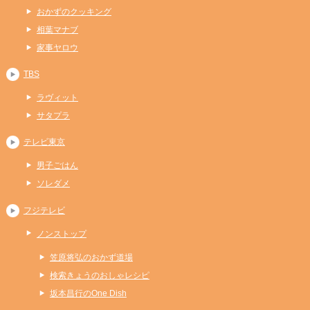
おかずのクッキング
相葉マナブ
家事ヤロウ
TBS
ラヴィット
サタプラ
テレビ東京
男子ごはん
ソレダメ
フジテレビ
ノンストップ
笠原将弘のおかず道場
検索きょうのおしゃレシピ
坂本昌行のOne Dish