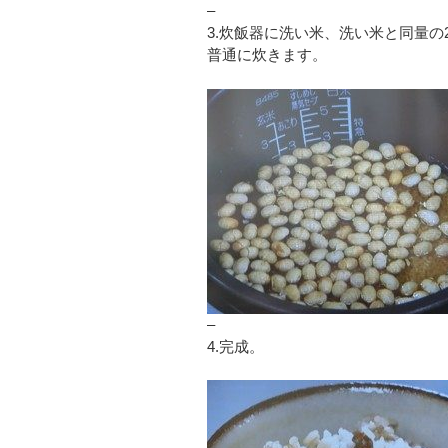
–
3.炊飯器に洗い米、洗い米と同量の2
普通に炊きます。
–
4.完成。