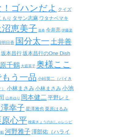
な！ゴハンだよ
クイズ
タサン志麻
ワタナベマキ
くもり
上沼恵美子
今井亮
伊藤楽
亜希
国分太一
土井善
田明日香
坂本昌行
坂本昌行のOne Dish
奥様ここ
原千鶴
大庭英子
でもう一品
小峠英二（バイき
小池
小林まさみ
小林まさみ
ぐ）
岡本健二
司
平野レミ
山本ゆり
星澤幸子
星澤雅也
栗原はるみ
栗原心平
検索きょうのおしゃレシピ
河野雅子
澤部佑（ハライ
田航