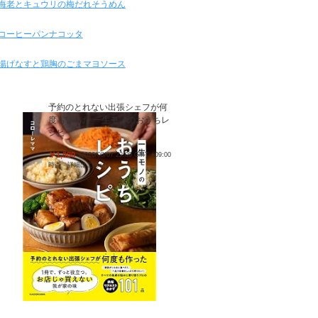
海老とキュウリの梅だれそうめん
コーヒーパンナコッタ
揚げなすと鶏胸のごまマヨソース
予約のとれない出張シェフが何
度も作った 一生モノのおうちレ
シピ
￥1,980
(2026/08/07 22:09 GMT +09:00
時点 -
詳細はこちら
)