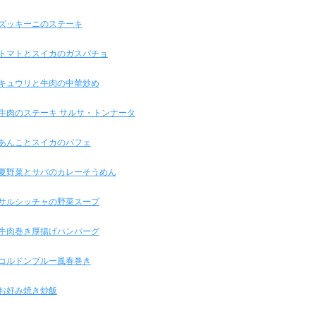
ズッキーニのステーキ
トマトとスイカのガスパチョ
キュウリと牛肉の中華炒め
牛肉のステーキ サルサ・トンナータ
あんことスイカのパフェ
夏野菜とサバのカレーそうめん
サルシッチャの野菜スープ
牛肉巻き厚揚げハンバーグ
コルドンブルー風春巻き
お好み焼き炒飯