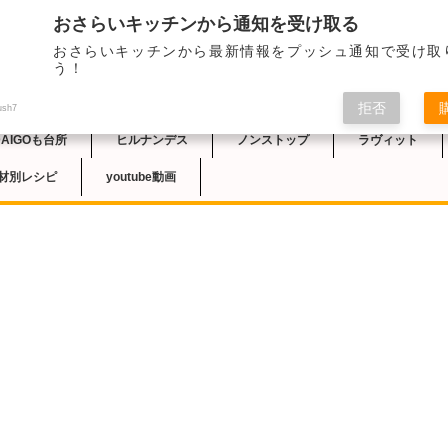
おさらいキッチンから通知を受け取る
おさらいキッチンから最新情報をプッシュ通知で受け取
チン
う！
拒否
ush7
DAIGOも台所
ヒルナンデス
ノンストップ
ラヴィット
材別レシピ
youtube動画