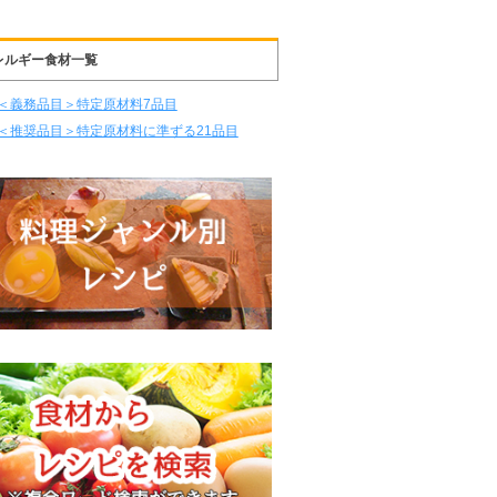
レルギー食材一覧
＜義務品目＞特定原材料7品目
＜推奨品目＞特定原材料に準ずる21品目