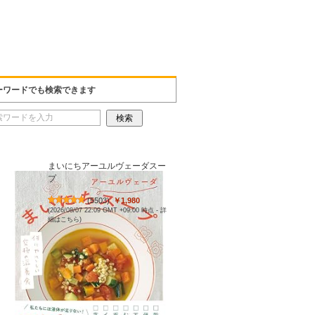
ーワードでも検索できます
まいにちアーユルヴェーダスー
プ
(
5503
)
￥1,980
(2026/08/07 22:09 GMT +09:00 時点 -
詳
細はこちら
)