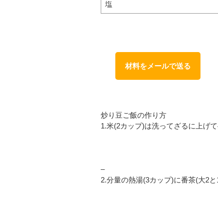
塩
材料をメールで送る
炒り豆ご飯の作り方
1.米(2カップ)は洗ってざるに上げ
–
2.分量の熱湯(3カップ)に番茶(大