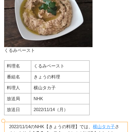
くるみペースト
料理名
くるみペースト
番組名
きょうの料理
料理人
横山タカ子
放送局
NHK
放送日
2022/11/14（月）
2022/11/14のNHK【きょうの料理】では、
横山タカ子
さ