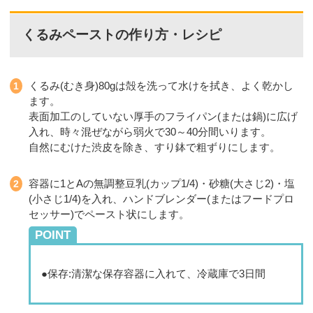
くるみペーストの作り方・レシピ
くるみ(むき身)80gは殻を洗って水けを拭き、よく乾かし
ます。
表面加工のしていない厚手のフライパン(または鍋)に広げ
入れ、時々混ぜながら弱火で30～40分間いります。
自然にむけた渋皮を除き、すり鉢で粗ずりにします。
容器に1とAの無調整豆乳(カップ1/4)・砂糖(大さじ2)・塩
(小さじ1/4)を入れ、ハンドブレンダー(またはフードプロ
セッサー)でペースト状にします。
POINT
●保存:清潔な保存容器に入れて、冷蔵庫で3日間