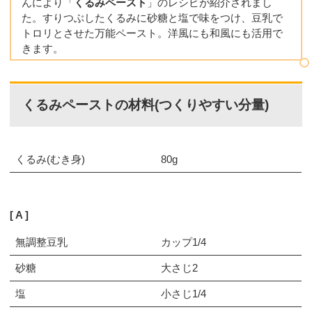
んにより「
くるみペースト
」のレシピが紹介されまし
た。すりつぶしたくるみに砂糖と塩で味をつけ、豆乳で
トロリとさせた万能ペースト。洋風にも和風にも活用で
きます。
くるみペーストの材料(つくりやすい分量)
くるみ(むき身)
80g
A
無調整豆乳
カップ1/4
砂糖
大さじ2
塩
小さじ1/4