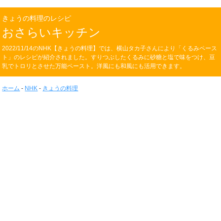
きょうの料理のレシピ
おさらいキッチン
2022/11/14のNHK【きょうの料理】では、横山タカ子さんにより「くるみペース
ト」のレシピが紹介されました。すりつぶしたくるみに砂糖と塩で味をつけ、豆
乳でトロリとさせた万能ペースト。洋風にも和風にも活用できます。
ホーム
-
NHK
-
きょうの料理