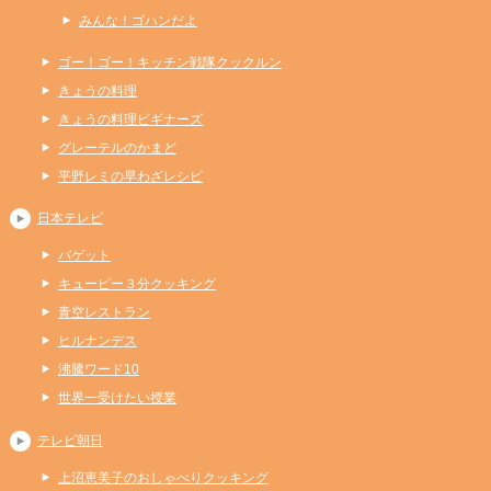
みんな！ゴハンだよ
ゴー！ゴー！キッチン戦隊クックルン
きょうの料理
きょうの料理ビギナーズ
グレーテルのかまど
平野レミの早わざレシピ
日本テレビ
バゲット
キューピー３分クッキング
青空レストラン
ヒルナンデス
沸騰ワード10
世界一受けたい授業
テレビ朝日
上沼恵美子のおしゃべりクッキング