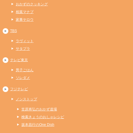
おかずのクッキング
相葉マナブ
家事ヤロウ
TBS
ラヴィット
サタプラ
テレビ東京
男子ごはん
ソレダメ
フジテレビ
ノンストップ
笠原将弘のおかず道場
検索きょうのおしゃレシピ
坂本昌行のOne Dish