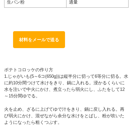
生パン粉
適量
材料をメールで送る
ポテトコロッケの作り方
1.じゃがいも(5～6コ(650g))は縦半分に切って6等分に切る。水
に約10分間つけて水けをきり、鍋に入れる。浸かるくらいに
水を注いで中火にかけ、煮立ったら弱火にし、ふたをして12
～15分間ゆでる。
火を止め、ざるに上げてゆで汁をきり、鍋に戻し入れる。再
び弱火にかけ、混ぜながら余分な水けをとばし、粉が吹いた
ようになったら粗くつぶす。