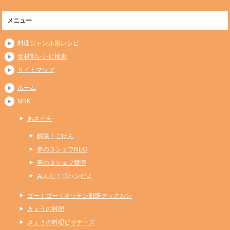
メニュー
料理ジャンル別レシピ
食材別レシピ検索
サイトマップ
ホーム
NHK
あさイチ
解決！ごはん
夢の３シェフNEO
夢の３シェフ競演
みんな！ゴハンだよ
ゴー！ゴー！キッチン戦隊クックルン
きょうの料理
きょうの料理ビギナーズ