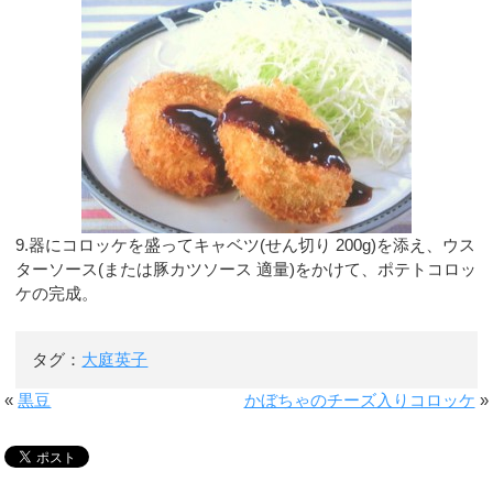
9.器にコロッケを盛ってキャベツ(せん切り 200g)を添え、ウス
ターソース(または豚カツソース 適量)をかけて、ポテトコロッ
ケの完成。
タグ：
大庭英子
«
黒豆
かぼちゃのチーズ入りコロッケ
»