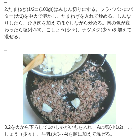
–
2.たまねぎ(1/2コ(100g))はみじん切りにする。フライパンにバ
ター(大1)を中火で溶かし、たまねぎを入れて炒める。しんな
りしたら、ひき肉を加えてほぐしながら炒める。肉の色が変
わったら塩(小1/4)、こしょう(少々)、ナツメグ(少々)を加えて
混ぜる。
–
3.2を火から下ろして1のじゃがいもを入れ、Aの塩(小1/2)、こ
しょう（少々）、牛乳(大3～4)を順に加えて混ぜる。