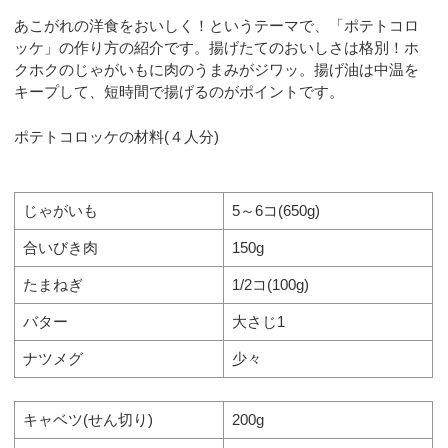
あこがれの洋食をおいしく！というテーマで、「ポテトコロ
ッケ」の作り方の紹介です。揚げたてのおいしさは格別！ホ
クホクのじゃがいもに肉のうまみがジワッ。揚げ油は中温を
キープして、短時間で揚げるのがポイントです。
ポテトコロッケの材料(４人分)
じゃがいも
5～6コ(650g)
合いびき肉
150g
たまねぎ
1/2コ(100g)
バター
大さじ1
ナツメグ
少々
キャベツ(せん切り)
200g