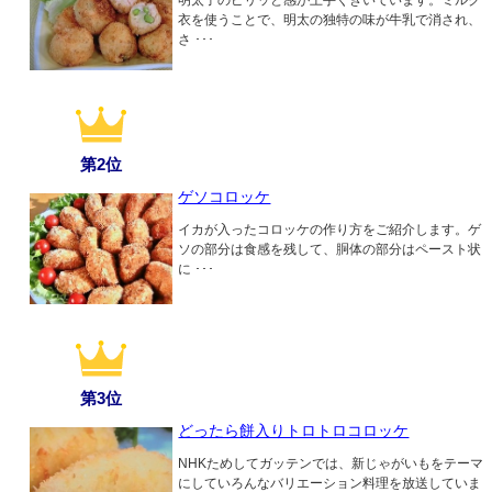
衣を使うことで、明太の独特の味が牛乳で消され、
さ ･･･
第2位
ゲソコロッケ
イカが入ったコロッケの作り方をご紹介します。ゲ
ソの部分は食感を残して、胴体の部分はペースト状
に ･･･
第3位
どったら餅入りトロトロコロッケ
NHKためしてガッテンでは、新じゃがいもをテーマ
にしていろんなバリエーション料理を放送していま