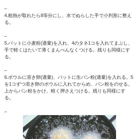
–
4.粗熱が取れたら8等分にし、水でぬらした手で小判形に整え
る。
–
5.バットに小麦粉(適量)を入れ、4のタネ1コを入れてまぶし、
手で軽くはたいて薄くまんべんなくつける。残りも同様にす
る。
–
6.ボウルに溶き卵(適量)、バットに生パン粉(適量)を入れる。5
を1コずつ溶き卵のボウルに入れてからめ、パン粉をのせる。
上からパン粉をかけ、軽く押さえつける。残りも同様にす
る。
–