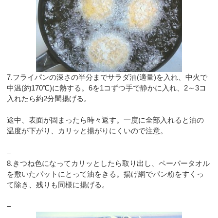
7.フライパンの深さの半分までサラダ油(適量)を入れ、中火で
中温(約170℃)に熱する。6を1コずつ手で静かに入れ、2～3コ
入れたら約2分間揚げる。
途中、表面が固まったら時々返す。一度に全部入れると油の
温度が下がり、カリッと揚がりにくいので注意。
–
8.きつね色になってカリッとしたら取り出し、ペーパータオル
を敷いたパットにとって油をきる。揚げ網でパン粉をすくっ
て除き、残りも同様に揚げる。
–