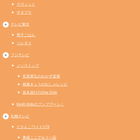
ラヴィット
サタプラ
テレビ東京
男子ごはん
ソレダメ
フジテレビ
ノンストップ
笠原将弘のおかず道場
検索きょうのおしゃレシピ
坂本昌行のOne Dish
KinKi Kidsのブンブブーン！
札幌テレビ
どさんこワイド179
奥様ここでもう一品