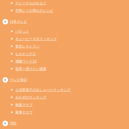
グレーテルのかまど
平野レミの早わざレシピ
日本テレビ
バゲット
キューピー３分クッキング
青空レストラン
ヒルナンデス
沸騰ワード10
世界一受けたい授業
テレビ朝日
上沼恵美子のおしゃべりクッキング
おかずのクッキング
相葉マナブ
家事ヤロウ
TBS