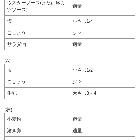
ウスターソース(または豚カ
適量
ツソース)
塩
小さじ1/4
こしょう
少々
サラダ油
適量
(A)
塩
小さじ1/2
こしょう
少々
牛乳
大さじ3～4
(衣)
小麦粉
適量
溶き卵
適量