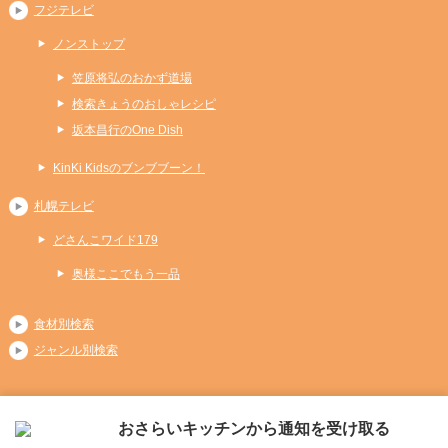
フジテレビ
ノンストップ
笠原将弘のおかず道場
検索きょうのおしゃレシピ
坂本昌行のOne Dish
KinKi Kidsのブンブブーン！
札幌テレビ
どさんこワイド179
奥様ここでもう一品
食材別検索
ジャンル別検索
おさらいキッチンから通知を受け取る