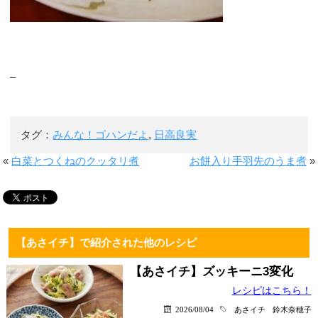
–
タグ：
みんな！ゴハンだよ
,
日高良実
«
白菜とつくねのクッタリ煮
お餅入り手羽先のうま煮
»
【あさイチ】で紹介された他のレシピ
【あさイチ】ズッキーニ3変化
レシピはこちら！
2026/08/04
あさイチ
鈴木奈穂子