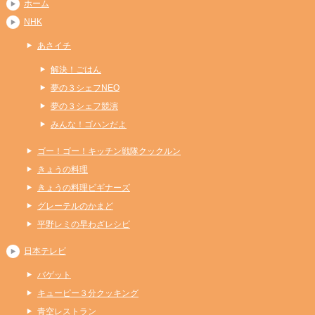
ホーム
NHK
あさイチ
解決！ごはん
夢の３シェフNEO
夢の３シェフ競演
みんな！ゴハンだよ
ゴー！ゴー！キッチン戦隊クックルン
きょうの料理
きょうの料理ビギナーズ
グレーテルのかまど
平野レミの早わざレシピ
日本テレビ
バゲット
キューピー３分クッキング
青空レストラン