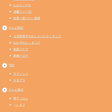
ヒルナンデス
沸騰ワード10
世界一受けたい授業
テレビ朝日
上沼恵美子のおしゃべりクッキング
おかずのクッキング
相葉マナブ
家事ヤロウ
TBS
ラヴィット
サタプラ
テレビ東京
男子ごはん
ソレダメ