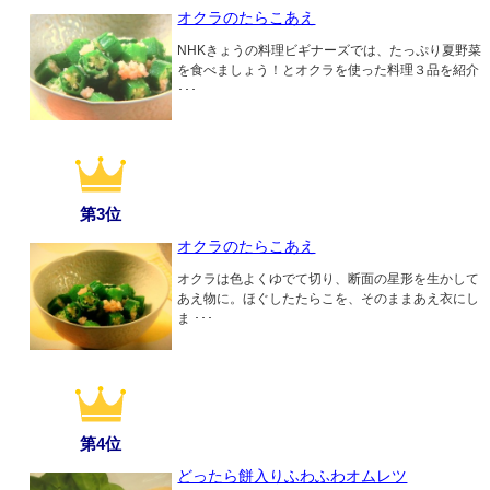
オクラのたらこあえ
NHKきょうの料理ビギナーズでは、たっぷり夏野菜
を食べましょう！とオクラを使った料理３品を紹介
･･･
第3位
オクラのたらこあえ
オクラは色よくゆでて切り、断面の星形を生かして
あえ物に。ほぐしたたらこを、そのままあえ衣にし
ま ･･･
第4位
どったら餅入りふわふわオムレツ