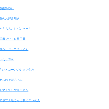
春雨冷や汁
夏のお好み焼き
とうもろこしパンケーキ
洋風フワトロ親子丼
おろしジャコそうめん
いなり寿司
えびとコーンのレタス包み
ナスのそぼろあん
トマトてりやきチキン
アボツナ塩こんぶ和えそうめん