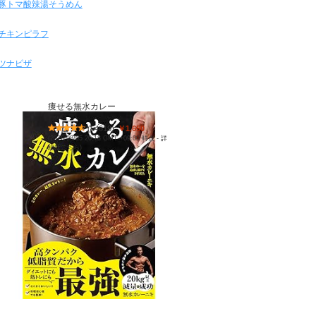
豚トマ酸辣湯そうめん
チキンピラフ
ツナピザ
痩せる無水カレー
(
54619
)
￥1,650
(2026/08/05 20:18 GMT +09:00 時点 -
詳
細はこちら
)