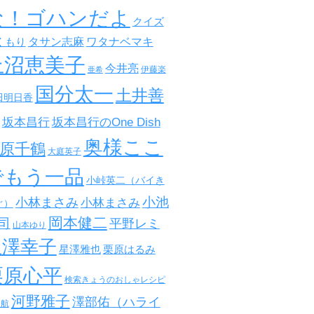
な！ゴハンだよ
クイズ
タサン志麻
ワタナベマキ
くもり
上沼恵美子
今井亮
伊藤楽
亜希
国分太一
土井善
田明日香
坂本昌行
坂本昌行のOne Dish
奥様ここ
原千鶴
大庭英子
でもう一品
小峠英二（バイき
小池
小林まさみ
小林まさみ
ぐ）
岡本健二
司
平野レミ
山本ゆり
星澤幸子
星澤雅也
栗原はるみ
栗原心平
検索きょうのおしゃレシピ
河野雅子
澤部佑（ハライ
田航