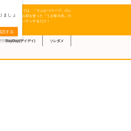
系【トリセツショー】では、「キムかつスープ」のレ
りましょ
。キムチにかつお節を使った『うま味８倍』の
具材を入れてレンチンするだけ！
購読する
DayDay(デイデイ)
ソレダメ