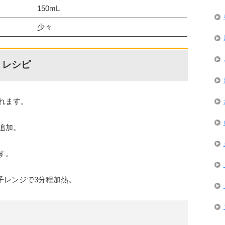
150mL
少々
・レシピ
れます。
追加。
す。
電子レンジで3分程加熱。