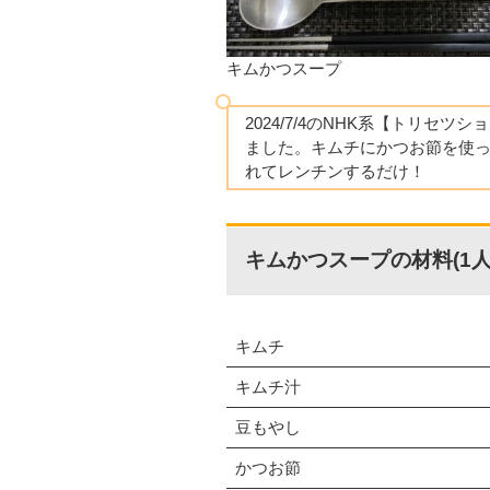
キムかつスープ
2024/7/4のNHK系【トリセツ
ました。キムチにかつお節を使
れてレンチンするだけ！
キムかつスープの材料(1人
キムチ
キムチ汁
豆もやし
かつお節