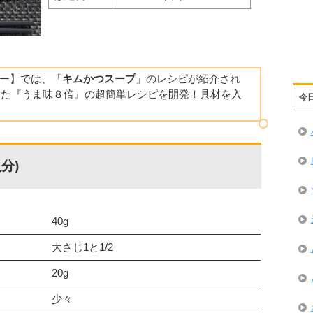
ショー】では、「
キムかつスープ
」のレシピが紹介され
った『うま味８倍』の超簡単レシピを開発！具材を入
今
分)
40g
大さじ1と1/2
20g
少々