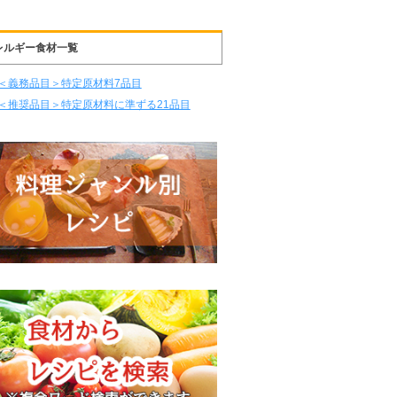
レルギー食材一覧
＜義務品目＞特定原材料7品目
＜推奨品目＞特定原材料に準ずる21品目