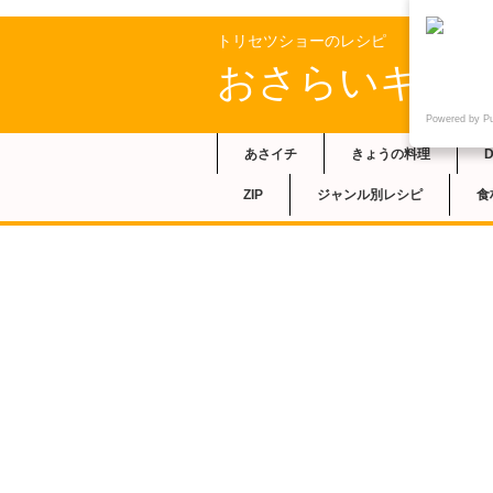
トリセツショーのレシピ
おさらいキッ
Powered by P
あさイチ
きょうの料理
ZIP
ジャンル別レシピ
食