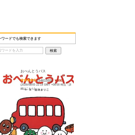
ーワードでも検索できます
おべんとうバス
(
5461555
)
￥990
(2026/08/05 22:14 GMT +09:00 時点 -
詳
細はこちら
)