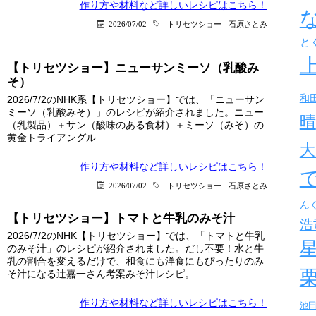
作り方や材料など詳しい
レシピはこちら！
2026/07/02
トリセツショー
石原さとみ
と
【トリセツショー】ニューサンミーソ（乳酸み
そ）
和
2026/7/2のNHK系【トリセツショー】では、「ニューサン
ミーソ（乳酸みそ）」のレシピが紹介されました。ニュー
晴
（乳製品）＋サン（酸味のある食材）＋ミーソ（みそ）の
黄金トライアングル
大
作り方や材料など詳しい
レシピはこちら！
2026/07/02
トリセツショー
石原さとみ
ん
【トリセツショー】トマトと牛乳のみそ汁
浩
2026/7/2のNHK【トリセツショー】では、「トマトと牛乳
のみそ汁」のレシピが紹介されました。だし不要！水と牛
乳の割合を変えるだけで、和食にも洋食にもぴったりのみ
そ汁になる辻嘉一さん考案みそ汁レシピ。
作り方や材料など詳しい
レシピはこちら！
池