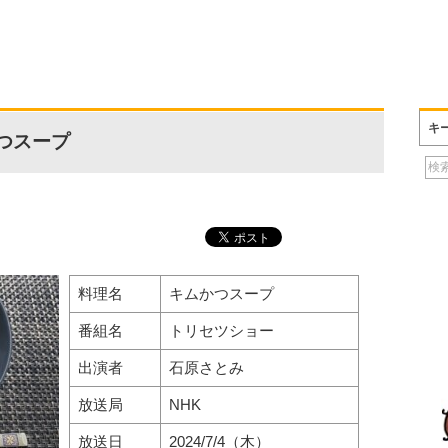
キ
つスープ
料理名
キムかつスープ
番組名
トリセツショー
出演者
石原さとみ
放送局
NHK
放送日
2024/7/4（木）