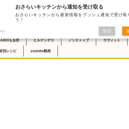
おさらいキッチンから通知を受け取る
2024/7/4のNHK
おさらいキッチンから最新情報をプッシュ通知で受け取
シピが紹介されました
チン
う！
超簡単レシピを開発！
拒否
ush7
DAIGOも台所
ヒルナンデス
ノンストップ
ラヴィット
材別レシピ
youtube動画