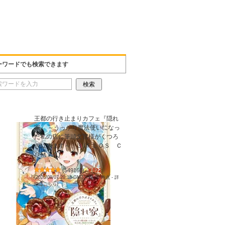
ーワードでも検索できます
王都の行き止まりカフェ『隠れ
家』 ～うっかり魔法使いになっ
た私の店に筆頭文官様がくつろ
ぎに来ます～ ３ (ＦＬＯＳ Ｃ
ＯＭＩＣ)
(
549160
)
￥822
(2026/08/07 20:18 GMT +09:00 時点 -
詳
細はこちら
)