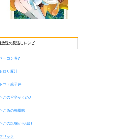
日放送の見逃しレシピ
ベーコン巻き
セロリ豚汁
トマト親子丼
たこの旨辛そうめん
たこ飯の梅風味
たこの塩麴から揚げ
ブリック