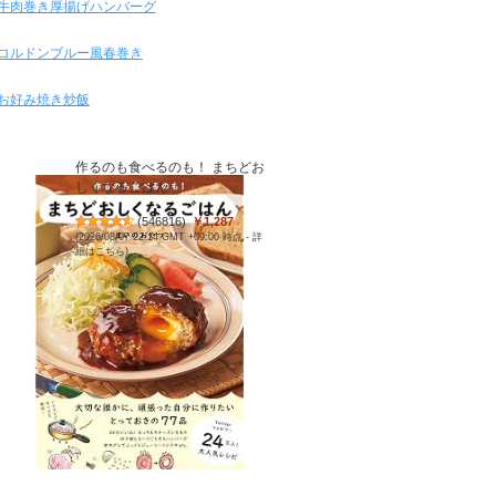
牛肉巻き厚揚げハンバーグ
コルドンブルー風春巻き
お好み焼き炒飯
作るのも食べるのも！ まちどお
しくなるごはん
(
546816
)
￥1,287
(2026/08/07 22:14 GMT +09:00 時点 -
詳
細はこちら
)