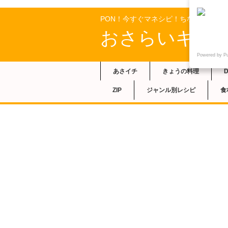
PON！今すぐマネシピ！ちなみ（千波
おさらいキッ
Powered by P
あさイチ
きょうの料理
ZIP
ジャンル別レシピ
食