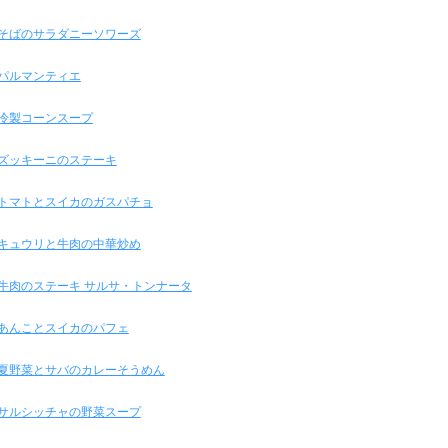
そばのサラダニーソワーズ
パルマンティエ
冷製コーンスープ
ズッキーニのステーキ
トマトとスイカのガスパチョ
キュウリと牛肉の中華炒め
牛肉のステーキ サルサ・トンナータ
あんことスイカのパフェ
夏野菜とサバのカレーそうめん
サルシッチャの野菜スープ