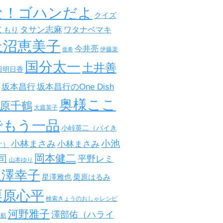
な！ゴハンだよ
クイズ
タサン志麻
ワタナベマキ
くもり
上沼恵美子
今井亮
伊藤楽
亜希
国分太一
土井善
田明日香
坂本昌行
坂本昌行のOne Dish
奥様ここ
原千鶴
大庭英子
でもう一品
小峠英二（バイき
小池
小林まさみ
小林まさみ
ぐ）
岡本健二
司
平野レミ
山本ゆり
星澤幸子
星澤雅也
栗原はるみ
栗原心平
検索きょうのおしゃレシピ
河野雅子
澤部佑（ハライ
田航