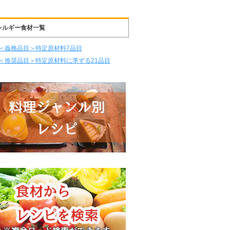
レルギー食材一覧
＜義務品目＞特定原材料7品目
＜推奨品目＞特定原材料に準ずる21品目