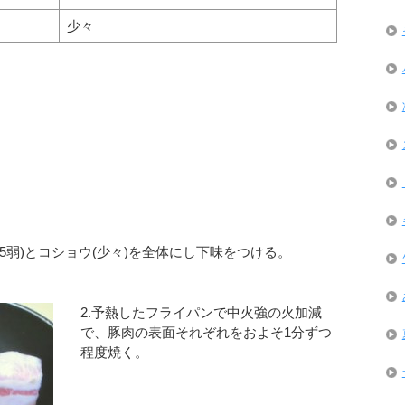
少々
小1.5弱)とコショウ(少々)を全体にし下味をつける。
2.予熱したフライパンで中火強の火加減
で、豚肉の表面それぞれをおよそ1分ずつ
程度焼く。