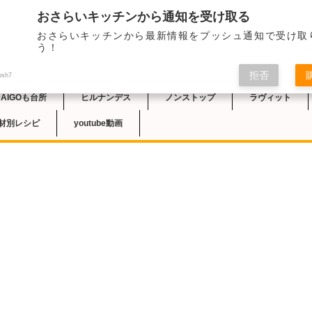
おさらいキッチンから通知を受け取る
）にヘルシー～！のレシピ
おさらいキッチンから最新情報をプッシュ通知で受け取
チン
う！
拒否
ush7
DAIGOも台所
ヒルナンデス
ノンストップ
ラヴィット
材別レシピ
youtube動画