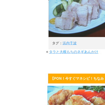
タグ：
浜内千波
«
タラと大根もちのネギあんかけ
【PON！今すぐマネシピ！ちな