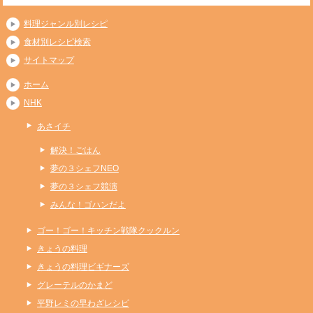
料理ジャンル別レシピ
食材別レシピ検索
サイトマップ
ホーム
NHK
あさイチ
解決！ごはん
夢の３シェフNEO
夢の３シェフ競演
みんな！ゴハンだよ
ゴー！ゴー！キッチン戦隊クックルン
きょうの料理
きょうの料理ビギナーズ
グレーテルのかまど
平野レミの早わざレシピ