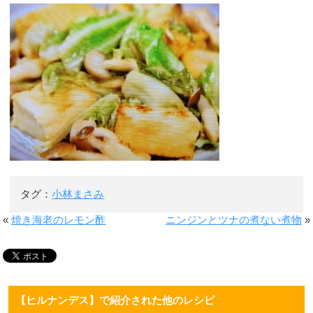
タグ：
小林まさみ
«
焼き海老のレモン酢
ニンジンとツナの煮ない煮物
»
【ヒルナンデス】で紹介された他のレシピ