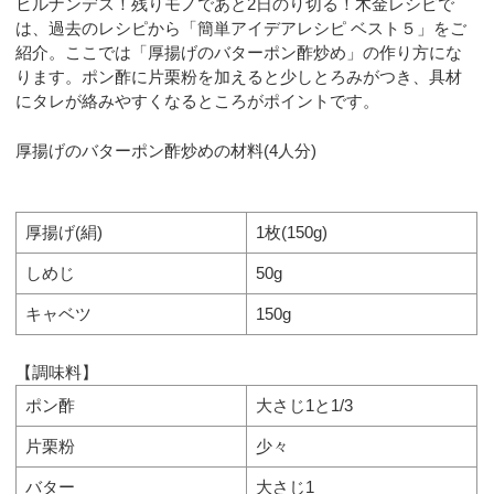
ヒルナンデス！残りモノであと2日のり切る！木金レシピで
は、過去のレシピから「簡単アイデアレシピ ベスト５」をご
紹介。ここでは「厚揚げのバターポン酢炒め」の作り方にな
ります。ポン酢に片栗粉を加えると少しとろみがつき、具材
にタレが絡みやすくなるところがポイントです。
厚揚げのバターポン酢炒めの材料(4人分)
厚揚げ(絹)
1枚(150g)
しめじ
50g
キャベツ
150g
【調味料】
ポン酢
大さじ1と1/3
片栗粉
少々
バター
大さじ1