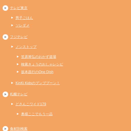
テレビ東京
男子ごはん
ソレダメ
フジテレビ
ノンストップ
笠原将弘のおかず道場
検索きょうのおしゃレシピ
坂本昌行のOne Dish
KinKi Kidsのブンブブーン！
札幌テレビ
どさんこワイド179
奥様ここでもう一品
食材別検索