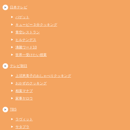
日本テレビ
バゲット
キューピー３分クッキング
青空レストラン
ヒルナンデス
沸騰ワード10
世界一受けたい授業
テレビ朝日
上沼恵美子のおしゃべりクッキング
おかずのクッキング
相葉マナブ
家事ヤロウ
TBS
ラヴィット
サタプラ