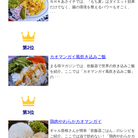
ＮＨＫあさイチでは、『もち麦』はダイエット効果
だけでなく、腸の環境を整えるパワーもすごく、
･･･
第2位
カオマンガイ風炊き込みご飯
まる得マガジンでは、炊飯器で世界の炊き込みご飯
を紹介。ここでは「カオマンガイ風炊き込みご飯」
の ･･･
第3位
鶏肉やわらかカオマンガイ
ギャル曾根さんが簡単「炊飯器ごはん」のレシピを
ご紹介。ここでは油で炒めない！「鶏肉やわらかカ