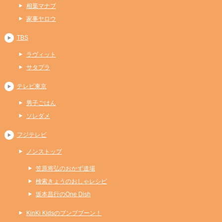
相葉マナブ
家事ヤロウ
TBS
ラヴィット
サタプラ
テレビ東京
男子ごはん
ソレダメ
フジテレビ
ノンストップ
笠原将弘のおかず道場
検索きょうのおしゃレシピ
坂本昌行のOne Dish
KinKi Kidsのブンブブーン！