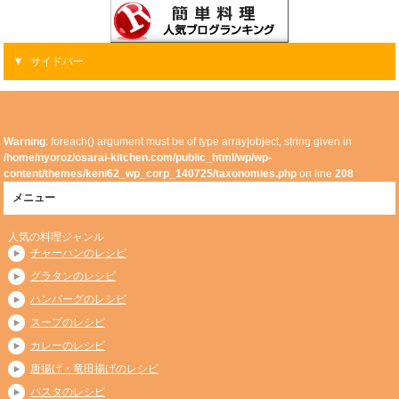
サイドバー
Warning
: foreach() argument must be of type array|object, string given in
/home/nyoroz/osarai-kitchen.com/public_html/wp/wp-
content/themes/keni62_wp_corp_140725/taxonomies.php
on line
208
メニュー
人気の料理ジャンル
チャーハンのレシピ
グラタンのレシピ
ハンバーグのレシピ
スープのレシピ
カレーのレシピ
唐揚げ・竜田揚げのレシピ
パスタのレシピ