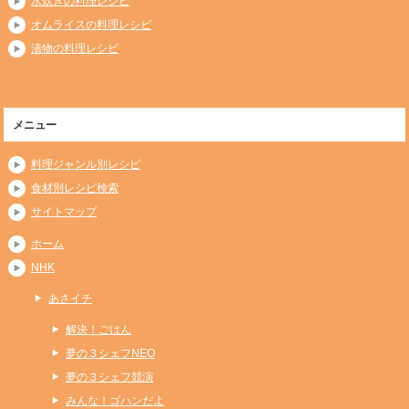
水炊きの料理レシピ
オムライスの料理レシピ
漬物の料理レシピ
メニュー
料理ジャンル別レシピ
食材別レシピ検索
サイトマップ
ホーム
NHK
あさイチ
解決！ごはん
夢の３シェフNEO
夢の３シェフ競演
みんな！ゴハンだよ