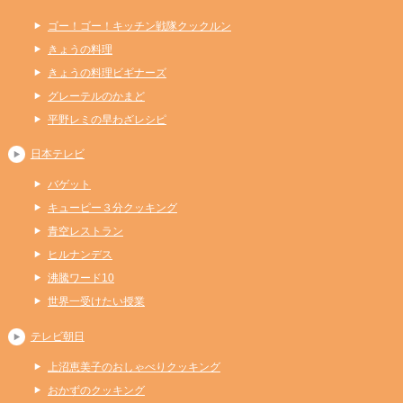
ゴー！ゴー！キッチン戦隊クックルン
きょうの料理
きょうの料理ビギナーズ
グレーテルのかまど
平野レミの早わざレシピ
日本テレビ
バゲット
キューピー３分クッキング
青空レストラン
ヒルナンデス
沸騰ワード10
世界一受けたい授業
テレビ朝日
上沼恵美子のおしゃべりクッキング
おかずのクッキング