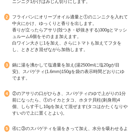
ニンニク1かけはみじん切りにします。
フライパンにオリーブオイル適量と①のニンニクを入れて
中火にかけ、ゆっくりと香りを出します。
香りが立ったらアサリ(殻つき・砂抜きする)300gとマッシ
ュルーム6個をそのまま加えます。
白ワイン大さじ1を加え、さらにトマトも加えてフタを
し、ときどき混ぜながら加熱します。
鍋に湯を沸かして塩適量を加え(湯2500mlに塩20gが目
安)、スパゲティ(1.6mm)150gを袋の表示時間どおりにゆ
でます。
②のアサリの口がひらき、スパゲティのゆで上がりの1分
前になったら、①のイカとタコ、ホタテ貝柱(刺身用)4
個、しらす干し10gを加えて混ぜます(タコはかたくなりや
すいので上に置くとよい)。
④に③のスパゲティを湯をきって加え、水分を吸わせるよ