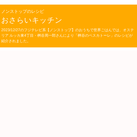
ノンストップのレシピ
おさらいキッチン
2023/12/27のフジテレビ系【ノンストップ】のおうちで世界ごはんでは、オステ
リア ルッカ東4丁目・桝谷周一郎さんにより「桝谷のペスカトーレ」のレシピが
紹介されました。