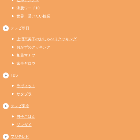
ヒルナンデス
沸騰ワード10
世界一受けたい授業
テレビ朝日
上沼恵美子のおしゃべりクッキング
おかずのクッキング
相葉マナブ
家事ヤロウ
TBS
ラヴィット
サタプラ
テレビ東京
男子ごはん
ソレダメ
フジテレビ