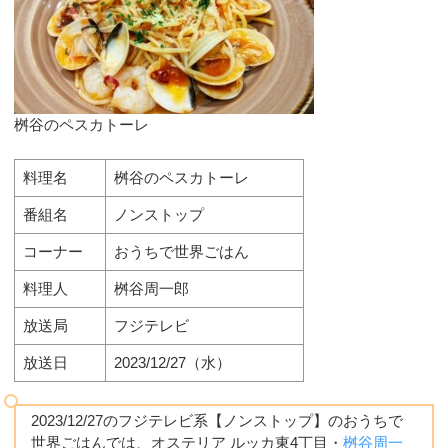
桝谷のペスカトーレ
料理名
桝谷のペスカトーレ
番組名
ノンストップ
コーナー
おうちで世界ごはん
料理人
桝谷周一郎
放送局
フジテレビ
放送日
2023/12/27（水）
2023/12/27のフジテレビ系【ノンストップ】のおうちで
世界ごはんでは、オステリア ルッカ東4丁目・
桝谷周一