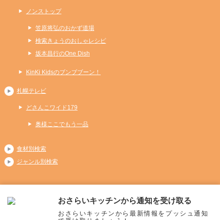
ノンストップ
笠原将弘のおかず道場
検索きょうのおしゃレシピ
坂本昌行のOne Dish
KinKi Kidsのブンブブーン！
札幌テレビ
どさんこワイド179
奥様ここでもう一品
食材別検索
ジャンル別検索
おさらいキッチンから通知を受け取る
Copyright (C) 2026 おさらいキッチン
おさらいキッチンから最新情報をプッシュ通知
All Rights Reserved.