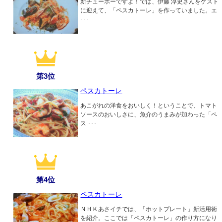
新チューボーですよ！では、伊藤 淳史さんをゲスト
に迎えて、「ペスカトーレ」を作っていました。エ
･･･
第3位
ペスカトーレ
あこがれの洋食をおいしく！ということで、トマト
ソースのおいしさに、魚介のうまみが加わった「ペ
ス ･･･
第4位
ペスカトーレ
ＮＨＫあさイチでは、「ホットプレート」新活用術
を紹介。ここでは「ペスカトーレ」の作り方になり