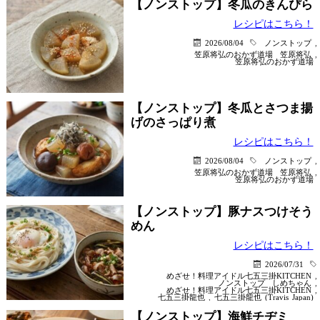
【ノンストップ】冬瓜のきんぴら
レシピはこちら！
2026/08/04
ノンストップ
,
笠原将弘のおかず道場
笠原将弘
,
笠原将弘のおかず道場
【ノンストップ】冬瓜とさつま揚
げのさっぱり煮
レシピはこちら！
2026/08/04
ノンストップ
,
笠原将弘のおかず道場
笠原将弘
,
笠原将弘のおかず道場
【ノンストップ】豚ナスつけそう
めん
レシピはこちら！
2026/07/31
めざせ！料理アイドル七五三掛KITCHEN
,
ノンストップ
しめちゃん
,
めざせ！料理アイドル七五三掛KITCHEN
,
七五三掛龍也
,
七五三掛龍也 (Travis Japan)
【ノンストップ】海鮮チヂミ