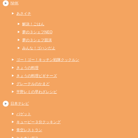
NHK
あさイチ
解決！ごはん
夢の３シェフNEO
夢の３シェフ競演
みんな！ゴハンだよ
ゴー！ゴー！キッチン戦隊クックルン
きょうの料理
きょうの料理ビギナーズ
グレーテルのかまど
平野レミの早わざレシピ
日本テレビ
バゲット
キューピー３分クッキング
青空レストラン