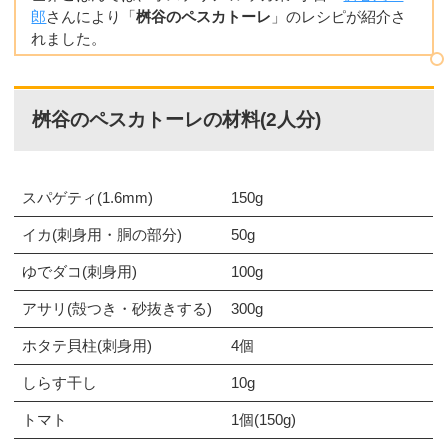
郎
さんにより「
桝谷のペスカトーレ
」のレシピが紹介さ
れました。
桝谷のペスカトーレの材料(2人分)
スパゲティ(1.6mm)
150g
イカ(刺身用・胴の部分)
50g
ゆでダコ(刺身用)
100g
アサリ(殻つき・砂抜きする)
300g
ホタテ貝柱(刺身用)
4個
しらす干し
10g
トマト
1個(150g)