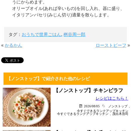
うにからめます。
オリーブオイル(あれば辛いもの)を回し入れ、器に盛り、
イタリアンパセリ(みじん切り)適量を散らします。
タグ：
おうちで世界ごはん
,
桝谷周一郎
«
かるかん
ローストビーフ
»
【ノンストップ】で紹介された他のレシピ
【ノンストップ】チキンピラフ
レシピはこちら！
2026/08/05
ノンストップ
,
今すぐできるランクアップキッチン
今すぐできるランクアップキッチン
,
茂出木浩司