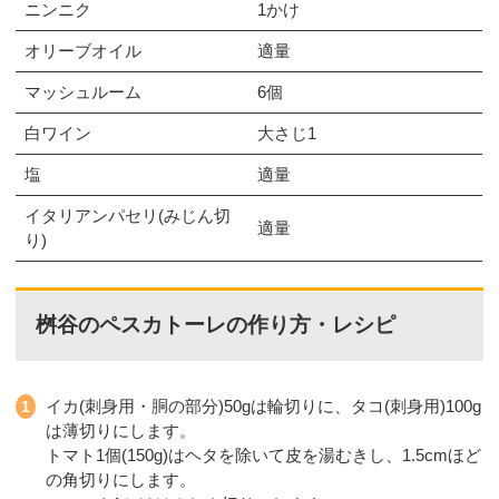
ニンニク
1かけ
オリーブオイル
適量
マッシュルーム
6個
白ワイン
大さじ1
塩
適量
イタリアンパセリ(みじん切
適量
り)
桝谷のペスカトーレの作り方・レシピ
イカ(刺身用・胴の部分)50gは輪切りに、タコ(刺身用)100g
は薄切りにします。
トマト1個(150g)はヘタを除いて皮を湯むきし、1.5cmほど
の角切りにします。