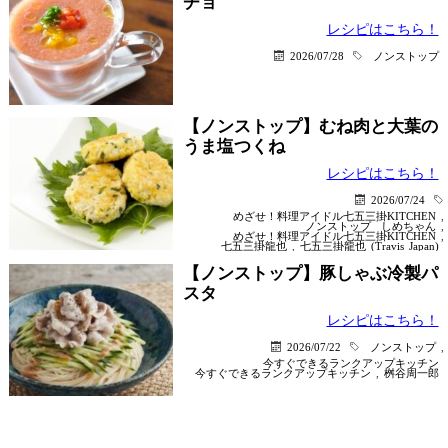
チョ
レシピはこちら！
2026/07/28
ノンストップ
【ノンストップ】むね肉と大葉の
うま塩つくね
レシピはこちら！
2026/07/24
めざせ！料理アイドル七五三掛KITCHEN
,
ノンストップ
しめちゃん
,
めざせ！料理アイドル七五三掛KITCHEN
,
七五三掛龍也
,
七五三掛龍也 (Travis Japan)
【ノンストップ】豚しゃぶ冷製パ
スタ
レシピはこちら！
2026/07/22
ノンストップ
,
今すぐできるランクアップキッチン
今すぐできるランクアップキッチン
,
桝谷周一郎