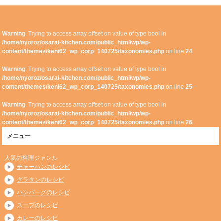
Warning
: Trying to access array offset on value of type bool in
/home/nyoroz/osarai-kitchen.com/public_html/wp/wp-
content/themes/keni62_wp_corp_140725/taxonomies.php
on line
24
Warning
: Trying to access array offset on value of type bool in
/home/nyoroz/osarai-kitchen.com/public_html/wp/wp-
content/themes/keni62_wp_corp_140725/taxonomies.php
on line
25
Warning
: Trying to access array offset on value of type bool in
/home/nyoroz/osarai-kitchen.com/public_html/wp/wp-
content/themes/keni62_wp_corp_140725/taxonomies.php
on line
26
メニュー
人気の料理ジャンル
チャーハンのレシピ
グラタンのレシピ
ハンバーグのレシピ
スープのレシピ
カレーのレシピ