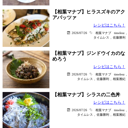
【相葉マナブ】ヒラスズキのアク
アパッツァ
レシピはこちら！
2026/07/26
相葉マナブ
timelesz
,
タイムレス
,
佐藤勝利
【相葉マナブ】ジンドウイカのな
めろう
レシピはこちら！
2026/07/26
相葉マナブ
timelesz
,
タイムレス
,
佐藤勝利
,
相葉雅紀
【相葉マナブ】シラスの二色丼
レシピはこちら！
2026/07/26
相葉マナブ
timelesz
,
タイムレス
,
佐藤勝利
,
相葉雅紀