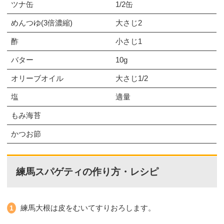
ツナ缶
1/2缶
めんつゆ(3倍濃縮)
大さじ2
酢
小さじ1
バター
10g
オリーブオイル
大さじ1/2
塩
適量
もみ海苔
かつお節
練馬スパゲティの作り方・レシピ
練馬大根は皮をむいてすりおろします。