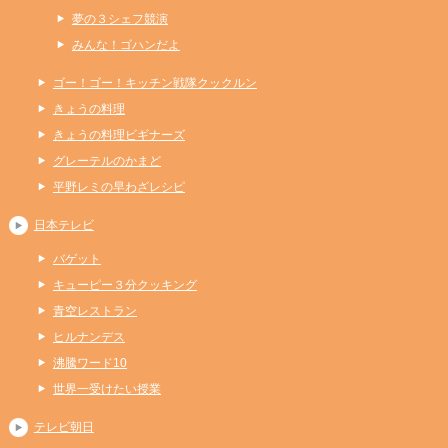
夢の３シェフ競演
みんな！ゴハンだよ
ゴー！ゴー！キッチン戦隊クックルン
きょうの料理
きょうの料理ビギナーズ
グレーテルのかまど
平野レミの早わざレシピ
日本テレビ
バゲット
キューピー３分クッキング
青空レストラン
ヒルナンデス
沸騰ワード10
世界一受けたい授業
テレビ朝日