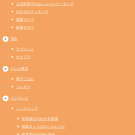
上沼恵美子のおしゃべりクッキング
おかずのクッキング
相葉マナブ
家事ヤロウ
TBS
ラヴィット
サタプラ
テレビ東京
男子ごはん
ソレダメ
フジテレビ
ノンストップ
笠原将弘のおかず道場
検索きょうのおしゃレシピ
坂本昌行のOne Dish