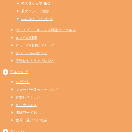
夢の３シェフNEO
夢の３シェフ競演
みんな！ゴハンだよ
ゴー！ゴー！キッチン戦隊クックルン
きょうの料理
きょうの料理ビギナーズ
グレーテルのかまど
平野レミの早わざレシピ
日本テレビ
バゲット
キューピー３分クッキング
青空レストラン
ヒルナンデス
沸騰ワード10
世界一受けたい授業
テレビ朝日