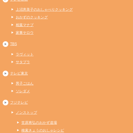
上沼恵美子のおしゃべりクッキング
おかずのクッキング
相葉マナブ
家事ヤロウ
TBS
ラヴィット
サタプラ
テレビ東京
男子ごはん
ソレダメ
フジテレビ
ノンストップ
笠原将弘のおかず道場
検索きょうのおしゃレシピ