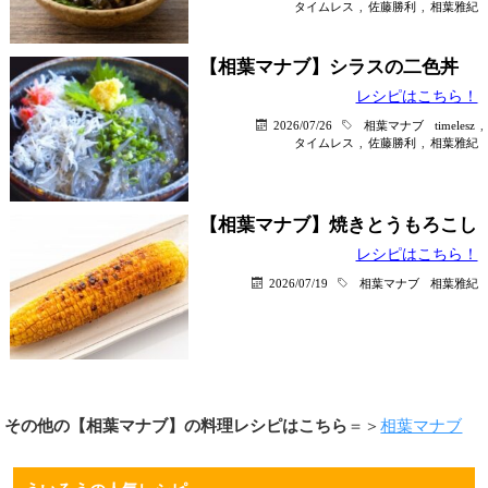
タイムレス
,
佐藤勝利
,
相葉雅紀
【相葉マナブ】シラスの二色丼
レシピはこちら！
2026/07/26
相葉マナブ
timelesz
,
タイムレス
,
佐藤勝利
,
相葉雅紀
【相葉マナブ】焼きとうもろこし
レシピはこちら！
2026/07/19
相葉マナブ
相葉雅紀
その他の【相葉マナブ】の料理レシピはこちら
＝＞
相葉マナブ