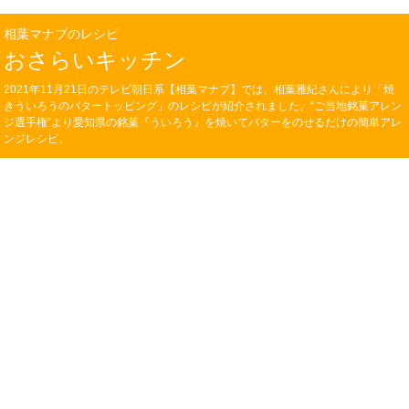
相葉マナブのレシピ
おさらいキッチン
2021年11月21日のテレビ朝日系【相葉マナブ】では、相葉雅紀さんにより「焼
きういろうのバタートッピング」のレシピが紹介されました。“ご当地銘菓アレン
ジ選手権”より愛知県の銘菓『ういろう』を焼いてバターをのせるだけの簡単アレ
ンジレシピ。