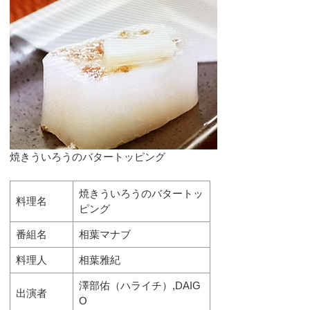
焼きういろうのバタートッピング
焼きういろうのバタートッ
料理名
ピング
番組名
相葉マナブ
料理人
相葉雅紀
澤部佑（ハライチ）,DAIG
出演者
O