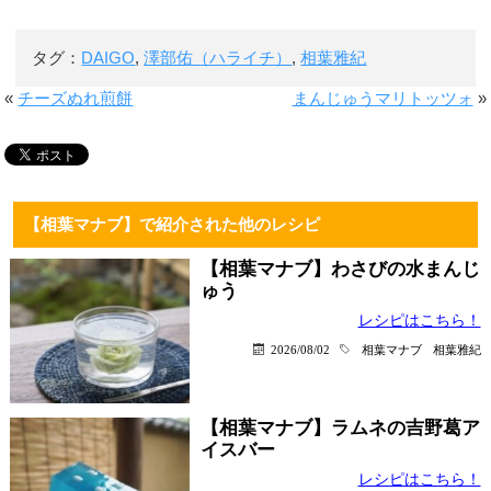
タグ：
DAIGO
,
澤部佑（ハライチ）
,
相葉雅紀
«
チーズぬれ煎餅
まんじゅうマリトッツォ
»
【相葉マナブ】で紹介された他のレシピ
【相葉マナブ】わさびの水まんじ
ゅう
レシピはこちら！
2026/08/02
相葉マナブ
相葉雅紀
【相葉マナブ】ラムネの吉野葛ア
イスバー
レシピはこちら！