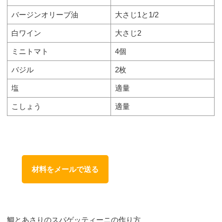
バージンオリーブ油
大さじ1と1/2
白ワイン
大さじ2
ミニトマト
4個
バジル
2枚
塩
適量
こしょう
適量
材料をメールで送る
鯛とあさりのスパゲッティーニの作り方