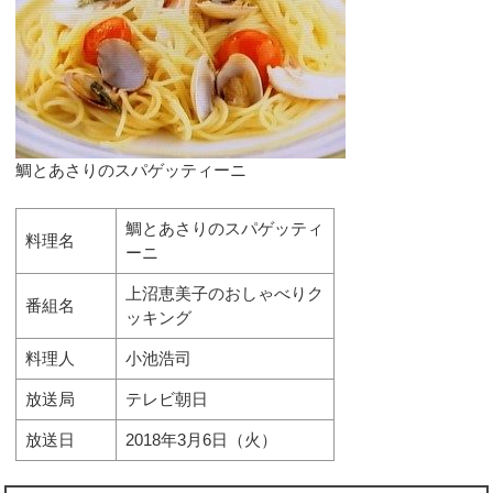
鯛とあさりのスパゲッティーニ
鯛とあさりのスパゲッティ
料理名
ーニ
上沼恵美子のおしゃべりク
番組名
ッキング
料理人
小池浩司
放送局
テレビ朝日
放送日
2018年3月6日（火）