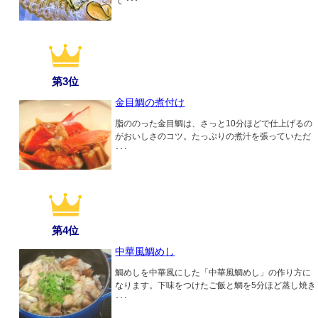
て ･･･
第3位
金目鯛の煮付け
脂ののった金目鯛は、さっと10分ほどで仕上げるの
がおいしさのコツ。たっぷりの煮汁を張っていただ
･･･
第4位
中華風鯛めし
鯛めしを中華風にした「中華風鯛めし」の作り方に
なります。下味をつけたご飯と鯛を5分ほど蒸し焼き
･･･