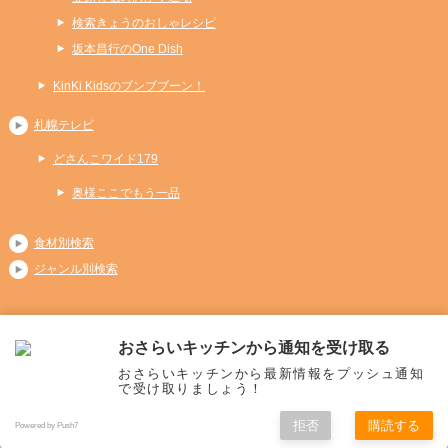
検索きょうのおしゃレシピ
坂本昌行のOne Dish
KinKi Kidsのブンブブーン！
札幌テレビ
どさんこワイド179
奥様ここでもう一品
食材別検索
ジャンル別検索
おさらいキッチンから通知を受け取る
Copyright (C) 2026 おさらいキッチン
おさらいキッチンから最新情報をプッシュ通知
All Rights Reserved.
で受け取りましょう！
拒否
購読する
Powered by Push7
メニュー
ホーム
人気レシピ
料理別
検索