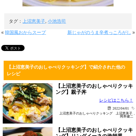
タグ：
上沼恵美子
,
小池浩司
«
韓国風おからスープ
新じゃがのうま辛煮っころがし
»
【上沼恵美子のおしゃべりクッキング】で紹介された他の
レシピ
【上沼恵美子のおしゃべりクッキ
ング】親子丼
レシピはこちら！
2022/04/01
上沼恵美子のおしゃべりクッキング
上沼恵美子
,
岡本健二
【上沼恵美子のおしゃべりクッキ