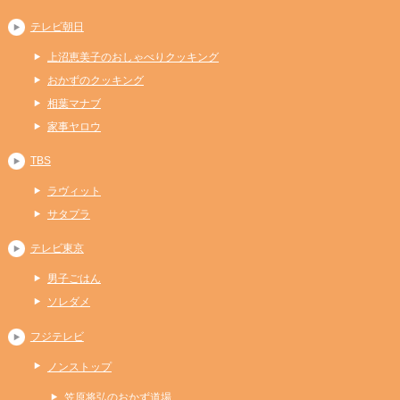
テレビ朝日
上沼恵美子のおしゃべりクッキング
おかずのクッキング
相葉マナブ
家事ヤロウ
TBS
ラヴィット
サタプラ
テレビ東京
男子ごはん
ソレダメ
フジテレビ
ノンストップ
笠原将弘のおかず道場