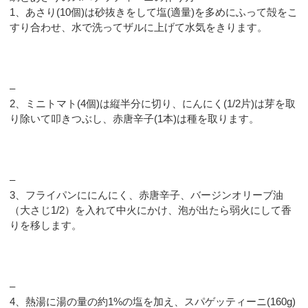
1、あさり(10個)は砂抜きをして塩(適量)を多めにふって殻をこ
すり合わせ、水で洗ってザルに上げて水気をきります。
–
2、ミニトマト(4個)は縦半分に切り、にんにく(1/2片)は芽を取
り除いて叩きつぶし、赤唐辛子(1本)は種を取ります。
–
3、フライパンににんにく、赤唐辛子、バージンオリーブ油
（大さじ1/2）を入れて中火にかけ、泡が出たら弱火にして香
りを移します。
–
4、熱湯に湯の量の約1%の塩を加え、スパゲッティーニ(160g)