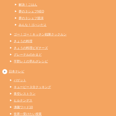
解決！ごはん
夢の３シェフNEO
夢の３シェフ競演
みんな！ゴハンだよ
ゴー！ゴー！キッチン戦隊クックルン
きょうの料理
きょうの料理ビギナーズ
グレーテルのかまど
平野レミの早わざレシピ
日本テレビ
バゲット
キューピー３分クッキング
青空レストラン
ヒルナンデス
沸騰ワード10
世界一受けたい授業