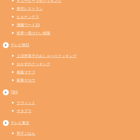
キューピー３分クッキング
青空レストラン
ヒルナンデス
沸騰ワード10
世界一受けたい授業
テレビ朝日
上沼恵美子のおしゃべりクッキング
おかずのクッキング
相葉マナブ
家事ヤロウ
TBS
ラヴィット
サタプラ
テレビ東京
男子ごはん