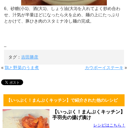
6、砂糖(小1)、酒(大1)、しょう油(大3)を入れてよく炒め合わ
せ、汁気が半量ほどになったら火を止め、麺の上にたっぷり
とかけて、豚ひき肉のスタミナ冷し麺の完成。
–
タグ：
吉田勝彦
«
鶏と野菜のうま煮
カウボーイステーキ
»
【いっぷく！まんぷくキッチン】で紹介された他のレシピ
【いっぷく！まんぷくキッチン】
手羽先の揚げ漬け
レシピはこちら！