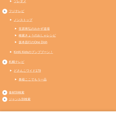
ソレダメ
フジテレビ
ノンストップ
笠原将弘のおかず道場
検索きょうのおしゃレシピ
坂本昌行のOne Dish
KinKi Kidsのブンブブーン！
札幌テレビ
どさんこワイド179
奥様ここでもう一品
食材別検索
ジャンル別検索