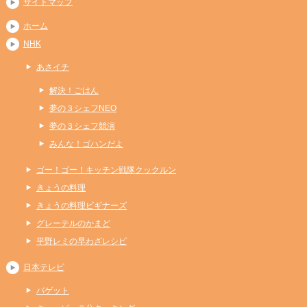
サイトマップ
ホーム
NHK
あさイチ
解決！ごはん
夢の３シェフNEO
夢の３シェフ競演
みんな！ゴハンだよ
ゴー！ゴー！キッチン戦隊クックルン
きょうの料理
きょうの料理ビギナーズ
グレーテルのかまど
平野レミの早わざレシピ
日本テレビ
バゲット