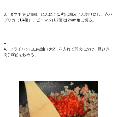
–
3、タマネギ(1/4個)、にんにく(1片)は粗みじん切りにし、赤パ
プリカ（
1/4個
）、ピーマン(1/2個)は2mm角に切る。
–
4、フライパンに山椒油（大2）を入れて弱火にかけ、豚ひき
肉(100g)を炒める。
–