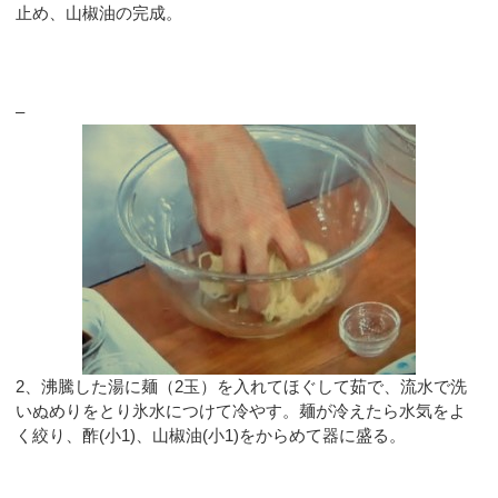
止め、山椒油の完成。
–
2、沸騰した湯に麺（2玉）を入れてほぐして茹で、流水で洗
いぬめりをとり氷水につけて冷やす。麺が冷えたら水気をよ
く絞り、酢(小1)、山椒油(小1)をからめて器に盛る。