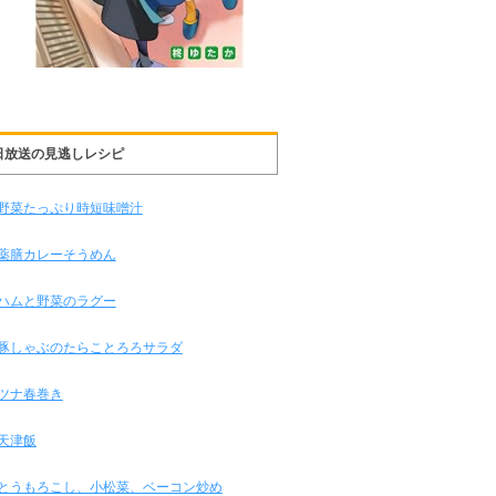
日放送の見逃しレシピ
野菜たっぷり時短味噌汁
薬膳カレーそうめん
ハムと野菜のラグー
豚しゃぶのたらことろろサラダ
ツナ春巻き
天津飯
とうもろこし、小松菜、ベーコン炒め