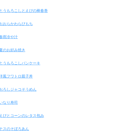
とうもろこしとえびの棒春巻
おおらかわらびもち
春雨冷や汁
夏のお好み焼き
とうもろこしパンケーキ
洋風フワトロ親子丼
おろしジャコそうめん
いなり寿司
えびとコーンのレタス包み
ナスのそぼろあん