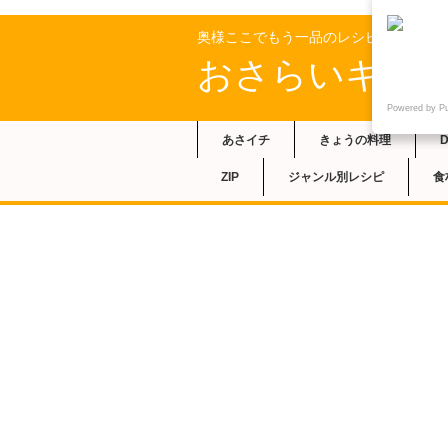
奥様ここでもう一品のレシピ
おさらいキッ
Powered by P
あさイチ
きょうの料理
ZIP
ジャンル別レシピ
食