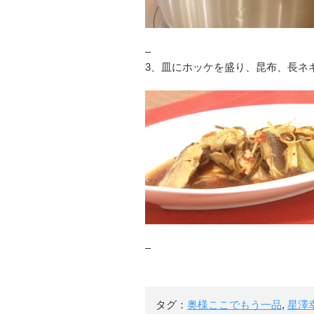
–
3、皿にホッケを盛り、昆布、長ネ
–
タグ：
奥様ここでもう一品
,
星澤