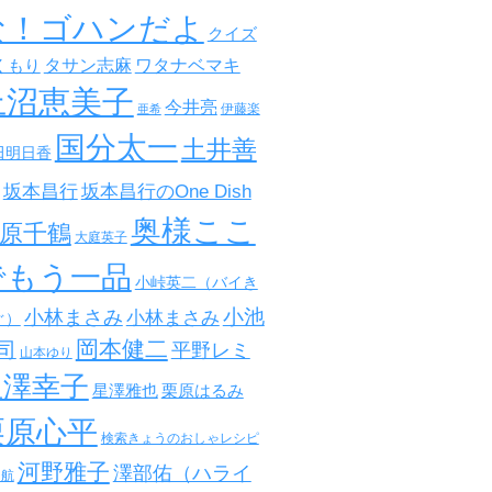
な！ゴハンだよ
クイズ
タサン志麻
ワタナベマキ
くもり
上沼恵美子
今井亮
伊藤楽
亜希
国分太一
土井善
田明日香
坂本昌行
坂本昌行のOne Dish
奥様ここ
原千鶴
大庭英子
でもう一品
小峠英二（バイき
小池
小林まさみ
小林まさみ
ぐ）
岡本健二
司
平野レミ
山本ゆり
星澤幸子
星澤雅也
栗原はるみ
栗原心平
検索きょうのおしゃレシピ
河野雅子
澤部佑（ハライ
田航