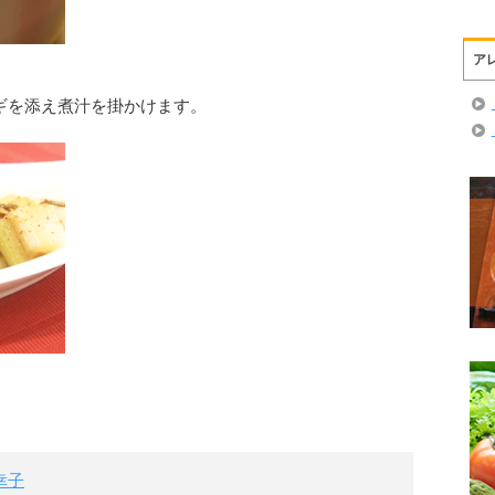
ア
ギを添え煮汁を掛かけます。
幸子