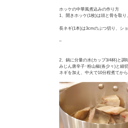
ホッケの中華風煮込みの作り方
1、開きホッケ(1枚)は頭と骨を取
長ネギ(1本)は3cmのぶつ切り、シ
–
2、鍋に分量の水(カップ3/4杯)と
みじん唐辛子･粉山椒(各少々)と
ネギを加え、中火で10分程煮てか