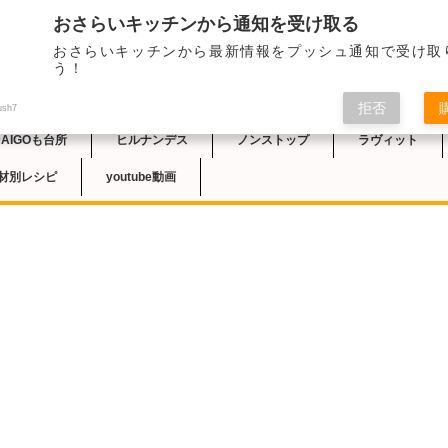
おさらいキッチンから通知を受け取る
おさらいキッチンから最新情報をプッシュ通知で受け取
チン
う！
拒否
ush7
DAIGOも台所
ヒルナンデス
ノンストップ
ラヴィット
材別レシピ
youtube動画