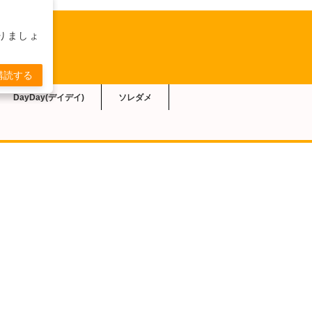
りましょ
購読する
DayDay(デイデイ)
ソレダメ