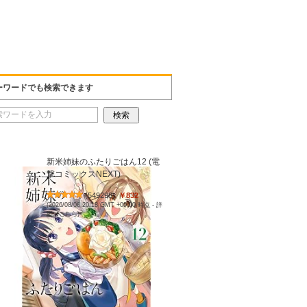
ーワードでも検索できます
新米姉妹のふたりごはん12 (電
撃コミックスNEXT)
(
549298
)
￥832
(2026/08/06 20:18 GMT +09:00 時点 -
詳
細はこちら
)