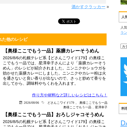
酒かすクラッカー
»
人
人
ラ
れた他のレシピ
【奥様ここでもう一品】薬膳カレーそうめん
2026/8/6の札幌テレビ系【どさんこワイド179】の奥様こ
こでもう一品では、星澤幸子さんにより「薬膳カレーそう
めん」のレシピが紹介されました。ニンニクやショウガを
効かせた薬膳カレーにしました。ニンニクやカレー粉は火
を通さないと良い香りが出ないので、さっと炒めて香りを
出してから、調味料やちくわを入れます。
作り方や材料など詳しい
レシピはこちら！
2026/08/06
どさんこワイド179
,
奥様ここでもう一品
奥様ここでもう一品
,
星澤幸子
料
【奥様ここでもう一品】おろしジャコそうめん
D
2026/8/5の札幌テレビ系【どさんこワイド179】の奥様こ
こでもう一品では、星澤幸子さんにより「おろしジャコそ