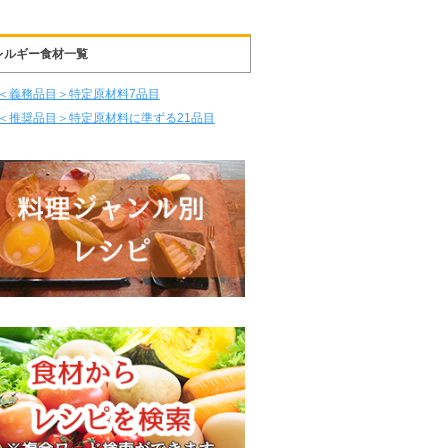
レルギー食材一覧
＜義務品目＞特定原材料7品目
＜推奨品目＞特定原材料に準ずる21品目