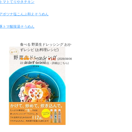
トマトてりやきチキン
アボツナ塩こんぶ和えそうめん
豚トマ酸辣湯そうめん
食べる 野菜生ドレッシング おか
ずレシピ (お料理レシピ)
(
5312
)
￥142
(2026/08/06
22:14 GMT +09:00 時点 -
詳細はこちら
)