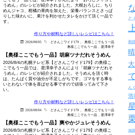
うめん」のレシピが紹介されました。大根おろしに、ちり
めんジャコ、柑橘の果肉を加えた、栄養バランスとさっぱ
りした味わいに、果汁を利かせたタレをかけて頂く一品で
と
す。
作り方や材料など詳しい
レシピはこちら！
和
2026/08/05
どさんこワイド179
,
奥様ここでもう一品
奥様ここでもう一品
,
星澤幸子
晴
【奥様ここでもう一品】胡麻ツナだれそうめん
2026/8/4の札幌テレビ系【どさんこワイド179】の奥様こ
大
こでもう一品では、星澤幸子さんにより「胡麻ツナだれそ
うめん」のレシピが紹介されました。そうめんを頂く時
は、たんぱく質や油分が不足しがちです。ゴマをする事を
いとわないで体を喜ばせる事ですので頑張ってみて下さ
ん
い。
浩
作り方や材料など詳しい
レシピはこちら！
2026/08/04
どさんこワイド179
,
奥様ここでもう一品
奥様ここでもう一品
,
星澤幸子
【奥様ここでもう一品】爽やかジュレそうめん
2026/8/3の札幌テレビ系【どさんこワイド179】の奥様こ
池