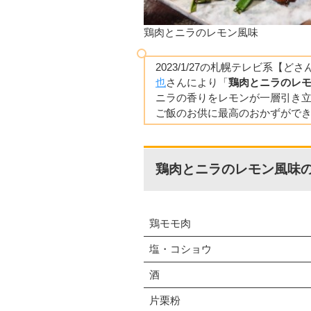
鶏肉とニラのレモン風味
2023/1/27の札幌テレビ系【
也
さんにより「
鶏肉とニラのレ
ニラの香りをレモンが一層引き
ご飯のお供に最高のおかずがで
鶏肉とニラのレモン風味の
鶏モモ肉
塩・コショウ
酒
片栗粉