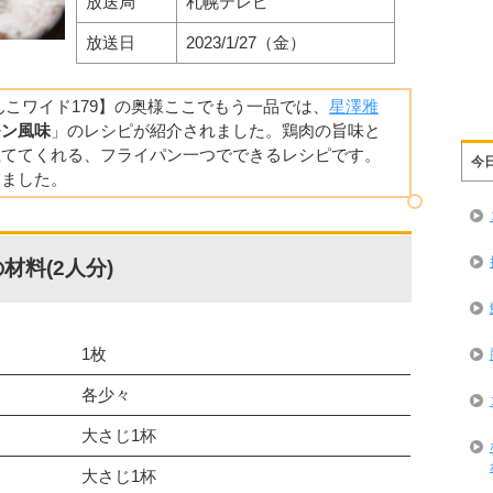
放送局
札幌テレビ
放送日
2023/1/27（金）
どさんこワイド179】の奥様ここでもう一品では、
星澤雅
モン風味
」のレシピが紹介されました。鶏肉の旨味と
立ててくれる、フライパン一つでできるレシピです。
今
きました。
材料(2人分)
1枚
各少々
大さじ1杯
大さじ1杯