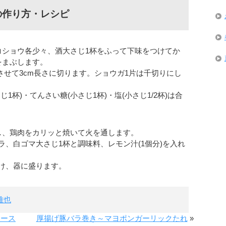
の作り方・レシピ
コショウ各少々、酒大さじ1杯をふって下味をつけてか
をまぶします。
させて3cm長さに切ります。ショウガ1片は千切りにし
1杯)・てんさい糖(小さじ1杯)・塩(小さじ1/2杯)は合
し、鶏肉をカリッと焼いて火を通します。
、白ゴマ大さじ1杯と調味料、レモン汁(1個分)を入れ
け、器に盛ります。
雅也
ソース
厚揚げ豚バラ巻き～マヨポンガーリックたれ
»