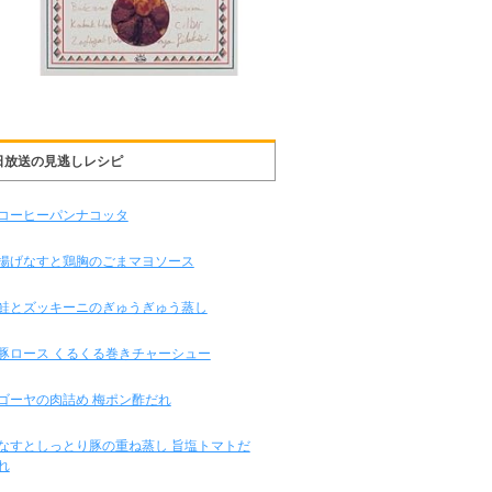
日放送の見逃しレシピ
コーヒーパンナコッタ
揚げなすと鶏胸のごまマヨソース
鮭とズッキーニのぎゅうぎゅう蒸し
豚ロース くるくる巻きチャーシュー
ゴーヤの肉詰め 梅ポン酢だれ
なすとしっとり豚の重ね蒸し 旨塩トマトだ
れ