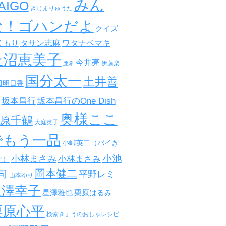
みん
AIGO
きじまりゅうた
な！ゴハンだよ
クイズ
タサン志麻
ワタナベマキ
くもり
上沼恵美子
今井亮
伊藤楽
亜希
国分太一
土井善
田明日香
坂本昌行
坂本昌行のOne Dish
奥様ここ
原千鶴
大庭英子
でもう一品
小峠英二（バイき
小池
小林まさみ
小林まさみ
ぐ）
岡本健二
司
平野レミ
山本ゆり
星澤幸子
星澤雅也
栗原はるみ
栗原心平
検索きょうのおしゃレシピ