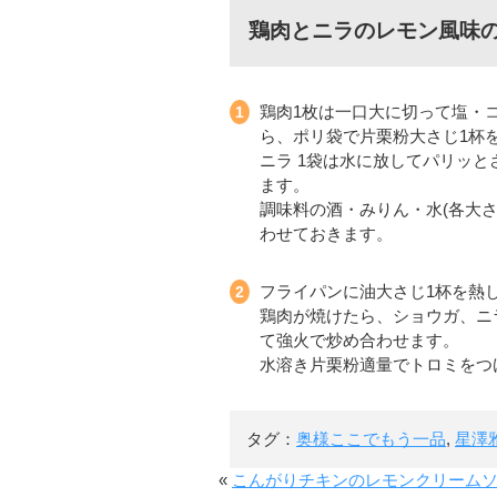
鶏肉とニラのレモン風味
鶏肉1枚は一口大に切って塩・
ら、ポリ袋で片栗粉大さじ1杯
ニラ 1袋は水に放してパリッと
ます。
調味料の酒・みりん・水(各大さじ
わせておきます。
フライパンに油大さじ1杯を熱
鶏肉が焼けたら、ショウガ、ニラ
て強火で炒め合わせます。
水溶き片栗粉適量でトロミをつ
タグ：
奥様ここでもう一品
,
星澤
«
こんがりチキンのレモンクリーム