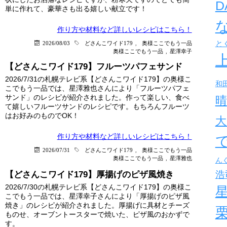
D
単に作れて、豪華さも出る嬉しい献立です！
作り方や材料など詳しい
レシピはこちら！
と
2026/08/03
どさんこワイド179
,
奥様ここでもう一品
奥様ここでもう一品
,
星澤幸子
【どさんこワイド179】フルーツパフェサンド
2026/7/31の札幌テレビ系【どさんこワイド179】の奥様こ
和
こでもう一品では、星澤雅也さんにより「フルーツパフェ
サンド」のレシピが紹介されました。作って楽しい、食べ
晴
て嬉しいフルーツサンドのレシピです。もちろんフルーツ
はお好みのものでOK！
大
作り方や材料など詳しい
レシピはこちら！
2026/07/31
どさんこワイド179
,
奥様ここでもう一品
奥様ここでもう一品
,
星澤雅也
ん
浩
【どさんこワイド179】厚揚げのピザ風焼き
2026/7/30の札幌テレビ系【どさんこワイド179】の奥様こ
こでもう一品では、星澤幸子さんにより「厚揚げのピザ風
焼き」のレシピが紹介されました。厚揚げに具材とチーズ
ものせ、オーブントースターで焼いた、ピザ風のおかずで
す。