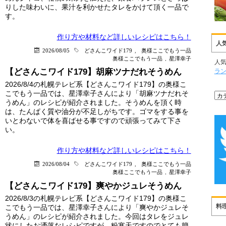
りした味わいに、果汁を利かせたタレをかけて頂く一品で
す。
作り方や材料など詳しい
レシピはこちら！
人
2026/08/05
どさんこワイド179
,
奥様ここでもう一品
奥様ここでもう一品
,
星澤幸子
人
【どさんこワイド179】胡麻ツナだれそうめん
ラ
2026/8/4の札幌テレビ系【どさんこワイド179】の奥様こ
こでもう一品では、星澤幸子さんにより「胡麻ツナだれそ
うめん」のレシピが紹介されました。そうめんを頂く時
は、たんぱく質や油分が不足しがちです。ゴマをする事を
いとわないで体を喜ばせる事ですので頑張ってみて下さ
い。
作り方や材料など詳しい
レシピはこちら！
2026/08/04
どさんこワイド179
,
奥様ここでもう一品
奥様ここでもう一品
,
星澤幸子
【どさんこワイド179】爽やかジュレそうめん
2026/8/3の札幌テレビ系【どさんこワイド179】の奥様こ
料
こでもう一品では、星澤幸子さんにより「爽やかジュレそ
うめん」のレシピが紹介されました。今回はタレをジュレ
状にしたお洒落なレシピですが、粉寒天ですのでとても簡