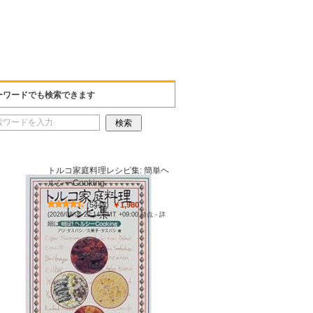
ーワードでも検索できます
トルコ家庭料理レシピ集: 簡単ヘ
ルシーCooking
(
5448
)
￥1,980
(2026/08/06 22:14 GMT +09:00 時点 -
詳
細はこちら
)