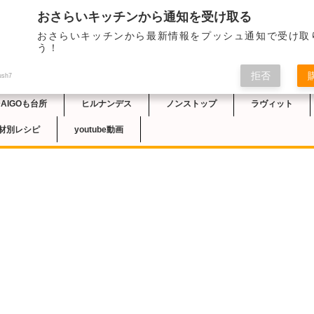
おさらいキッチンから通知を受け取る
2023/1/27の札幌
おさらいキッチンから最新情報をプッシュ通知で受け取
品では、星澤雅也さん
チン
う！
紹介されました。鶏肉
くれる、フライパン一
拒否
かずができました。
ush7
DAIGOも台所
ヒルナンデス
ノンストップ
ラヴィット
材別レシピ
youtube動画