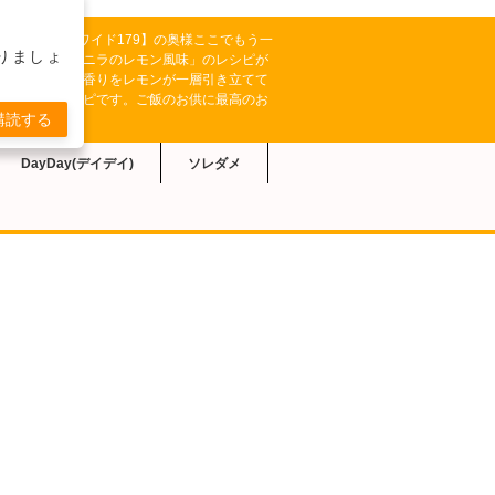
テレビ系【どさんこワイド179】の奥様ここでもう一
りましょ
により「鶏肉とニラのレモン風味」のレシピが
の旨味とニラの香りをレモンが一層引き立てて
つでできるレシピです。ご飯のお供に最高のお
購読する
DayDay(デイデイ)
ソレダメ