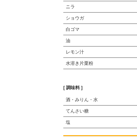
ニラ
ショウガ
白ゴマ
油
レモン汁
水溶き片栗粉
調味料
酒・みりん・水
てんさい糖
塩