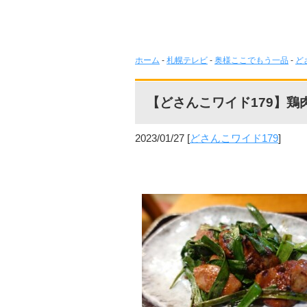
ホーム
-
札幌テレビ
-
奥様ここでもう一品
-
ど
【どさんこワイド179】鶏
2023/01/27
[
どさんこワイド179
]