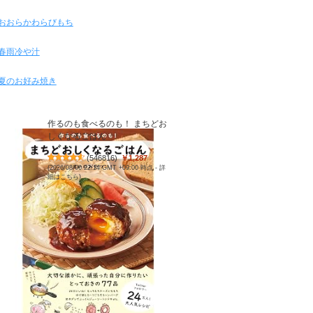
おおらかわらびもち
春雨冷や汁
夏のお好み焼き
作るのも食べるのも！ まちどお
しくなるごはん
(
546816
)
￥1,287
(2026/08/06 22:14 GMT +09:00 時点 -
詳
細はこちら
)