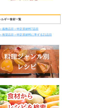
レルギー食材一覧
＜義務品目＞特定原材料7品目
＜推奨品目＞特定原材料に準ずる21品目