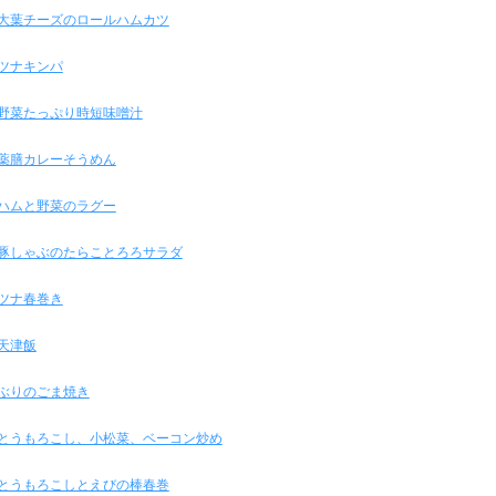
大葉チーズのロールハムカツ
ツナキンパ
野菜たっぷり時短味噌汁
薬膳カレーそうめん
ハムと野菜のラグー
豚しゃぶのたらことろろサラダ
ツナ春巻き
天津飯
ぶりのごま焼き
とうもろこし、小松菜、ベーコン炒め
とうもろこしとえびの棒春巻