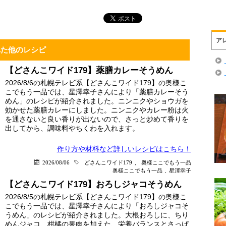
ア
れた他のレシピ
【どさんこワイド179】薬膳カレーそうめん
2026/8/6の札幌テレビ系【どさんこワイド179】の奥様こ
こでもう一品では、星澤幸子さんにより「薬膳カレーそう
めん」のレシピが紹介されました。ニンニクやショウガを
効かせた薬膳カレーにしました。ニンニクやカレー粉は火
を通さないと良い香りが出ないので、さっと炒めて香りを
出してから、調味料やちくわを入れます。
作り方や材料など詳しい
レシピはこちら！
2026/08/06
どさんこワイド179
,
奥様ここでもう一品
奥様ここでもう一品
,
星澤幸子
【どさんこワイド179】おろしジャコそうめん
2026/8/5の札幌テレビ系【どさんこワイド179】の奥様こ
こでもう一品では、星澤幸子さんにより「おろしジャコそ
うめん」のレシピが紹介されました。大根おろしに、ちり
めんジャコ、柑橘の果肉を加えた、栄養バランスとさっぱ