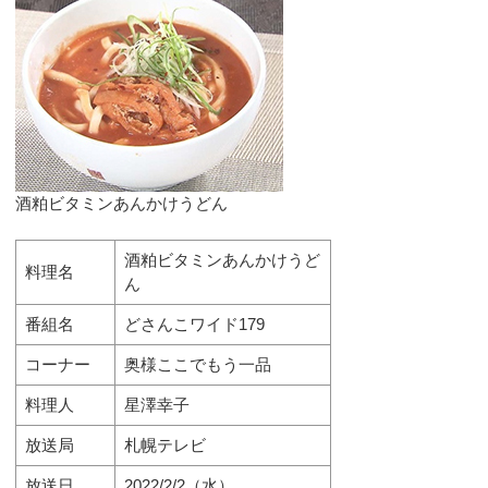
酒粕ビタミンあんかけうどん
酒粕ビタミンあんかけうど
料理名
ん
番組名
どさんこワイド179
コーナー
奥様ここでもう一品
料理人
星澤幸子
放送局
札幌テレビ
放送日
2022/2/2（水）