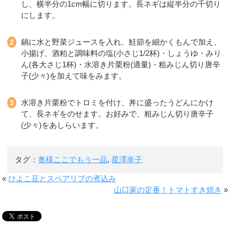
し、横半分の1cm幅に切ります。長ネギは縦半分の千切り
にします。
鍋に水と野菜ジュースを入れ、鮭節を細かくもんで加え、
小揚げ、酒粕と調味料の塩(小さじ1/2杯)・しょうゆ・みり
ん(各大さじ1杯)・水溶き片栗粉(適量)・粗みじん切り唐辛
子(少々)を加えて味をみます。
水溶き片栗粉でトロミを付け、丼に盛ったうどんにかけ
て、長ネギをのせます。お好みで、粗みじん切り唐辛子
(少々)をあしらいます。
タグ：
奥様ここでもう一品
,
星澤幸子
«
ひよこ豆とスペアリブの煮込み
山口家の定番！トマトすき焼き
»