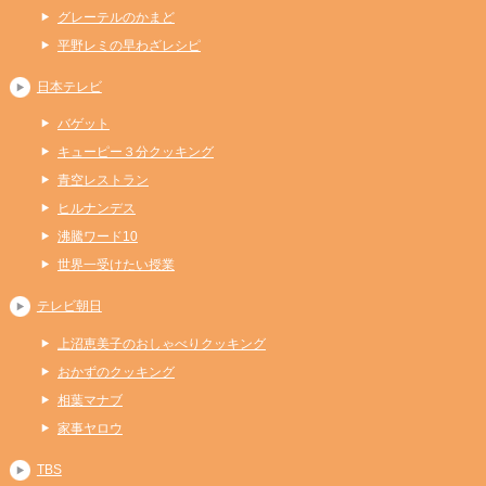
グレーテルのかまど
平野レミの早わざレシピ
日本テレビ
バゲット
キューピー３分クッキング
青空レストラン
ヒルナンデス
沸騰ワード10
世界一受けたい授業
テレビ朝日
上沼恵美子のおしゃべりクッキング
おかずのクッキング
相葉マナブ
家事ヤロウ
TBS