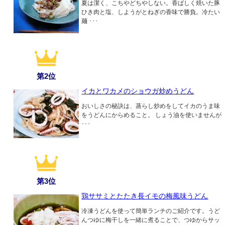
夏は潔く、こちやどちやしない。香ばしく焼いた豚
ひき肉と塩、しようがとねぎの香味で勝負。冷たい
麺 ･･･
第2位
イカとワカメのショウガ炒めうどん
おいしさの秘訣は、蒸らし炒めをしてイカのうま味
をうどんにからめること。 しょう油を使いませんが
･･･
第3位
鶏ササミとたたき長イモの梅風味うどん
冷凍うどんを使って簡単ランチのご紹介です。うど
んつゆに梅干しを一緒に煮ることで、つゆからサッ