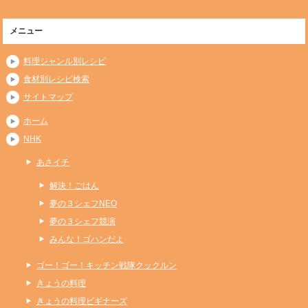
メニュー
料理ジャンル別レシピ
食材別レシピ検索
サイトマップ
ホーム
NHK
あさイチ
解決！ごはん
夢の３シェフNEO
夢の３シェフ競演
みんな！ゴハンだよ
ゴー！ゴー！キッチン戦隊クックルン
きょうの料理
きょうの料理ビギナーズ