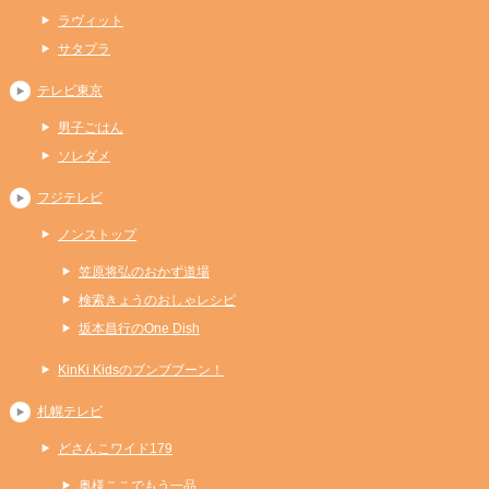
ラヴィット
サタプラ
テレビ東京
男子ごはん
ソレダメ
フジテレビ
ノンストップ
笠原将弘のおかず道場
検索きょうのおしゃレシピ
坂本昌行のOne Dish
KinKi Kidsのブンブブーン！
札幌テレビ
どさんこワイド179
奥様ここでもう一品