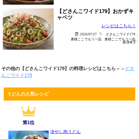
【どさんこワイド179】おかずキ
ャベツ
レシピはこちら！
2026/07/27
どさんこワイド179
,
奥様ここでもう一品
奥様ここでもう一品
,
星澤幸子
その他の【どさんこワイド179】の料理レシピはこちら
＝＞
どさ
んこワイド179
うどんの人気レシピ
第1位
冷やし肉うどん