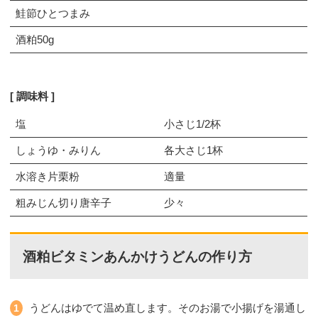
鮭節ひとつまみ
酒粕50g
調味料
塩
小さじ1/2杯
しょうゆ・みりん
各大さじ1杯
水溶き片栗粉
適量
粗みじん切り唐辛子
少々
酒粕ビタミンあんかけうどんの作り方
うどんはゆでて温め直します。そのお湯で小揚げを湯通し