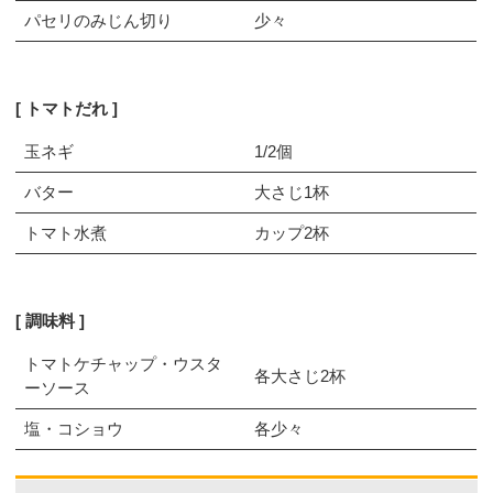
パセリのみじん切り
少々
トマトだれ
玉ネギ
1/2個
バター
大さじ1杯
トマト水煮
カップ2杯
調味料
トマトケチャップ・ウスタ
各大さじ2杯
ーソース
塩・コショウ
各少々