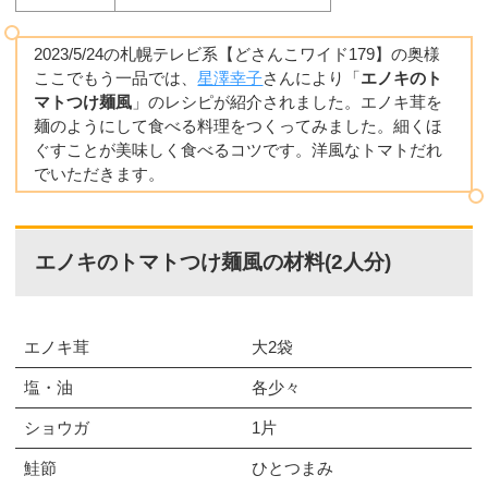
2023/5/24の札幌テレビ系【どさんこワイド179】の奥様
ここでもう一品では、
星澤幸子
さんにより「
エノキのト
マトつけ麺風
」のレシピが紹介されました。エノキ茸を
麺のようにして食べる料理をつくってみました。細くほ
ぐすことが美味しく食べるコツです。洋風なトマトだれ
でいただきます。
エノキのトマトつけ麺風の材料(2人分)
エノキ茸
大2袋
塩・油
各少々
ショウガ
1片
鮭節
ひとつまみ