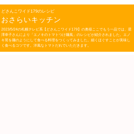
どさんこワイド179のレシピ
おさらいキッチン
2023/5/24の札幌テレビ系【どさんこワイド179】の奥様ここでもう一品では、星
澤幸子さんにより「エノキのトマトつけ麺風」のレシピが紹介されました。エノ
キ茸を麺のようにして食べる料理をつくってみました。細くほぐすことが美味し
く食べるコツです。洋風なトマトだれでいただきます。