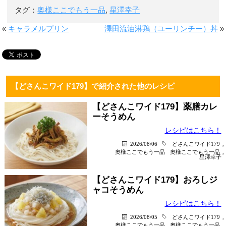
タグ：
奥様ここでもう一品
,
星澤幸子
«
キャラメルプリン
澤田流油淋鶏（ユーリンチー）丼
»
【どさんこワイド179】で紹介された他のレシピ
【どさんこワイド179】薬膳カレ
ーそうめん
レシピはこちら！
2026/08/06
どさんこワイド179
,
奥様ここでもう一品
奥様ここでもう一品
,
星澤幸子
【どさんこワイド179】おろしジ
ャコそうめん
レシピはこちら！
2026/08/05
どさんこワイド179
,
奥様ここでもう一品
奥様ここでもう一品
,