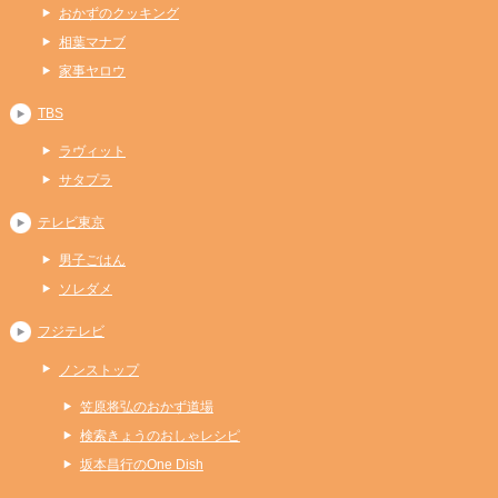
おかずのクッキング
相葉マナブ
家事ヤロウ
TBS
ラヴィット
サタプラ
テレビ東京
男子ごはん
ソレダメ
フジテレビ
ノンストップ
笠原将弘のおかず道場
検索きょうのおしゃレシピ
坂本昌行のOne Dish