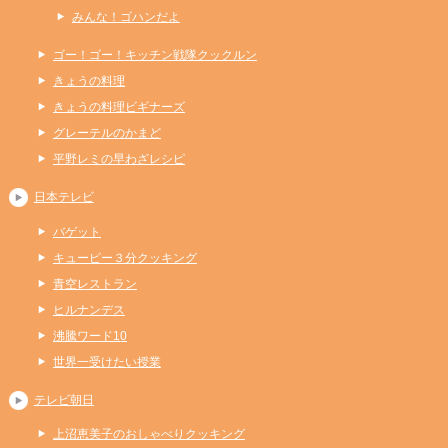
みんな！ゴハンだよ
ゴー！ゴー！キッチン戦隊クックルン
きょうの料理
きょうの料理ビギナーズ
グレーテルのかまど
平野レミの早わざレシピ
日本テレビ
バゲット
キューピー３分クッキング
青空レストラン
ヒルナンデス
沸騰ワード10
世界一受けたい授業
テレビ朝日
上沼恵美子のおしゃべりクッキング