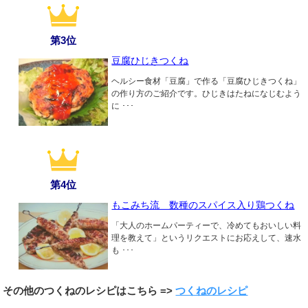
第3位
豆腐ひじきつくね
ヘルシー食材「豆腐」で作る「豆腐ひじきつくね」
の作り方のご紹介です。ひじきはたねになじむよう
に ･･･
第4位
もこみち流 数種のスパイス入り鶏つくね
「大人のホームパーティーで、冷めてもおいしい料
理を教えて」というリクエストにお応えして、速水
も ･･･
その他のつくねのレシピはこちら =>
つくねのレシピ