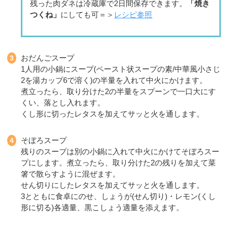
残った肉ダネは冷蔵庫で2日間保存できます。
「焼き
つくね」
にしても可＝＞
レシピ参照
おだんごスープ
1人用の小鍋にスープ(ペースト状スープの素/中華風小さじ
2を湯カップ6で溶く)の半量を入れて中火にかけます。
煮立ったら、取り分けた2の半量をスプーンで一口大にす
くい、落とし入れます。
くし形に切ったレタスを加えてサッと火を通します。
そぼろスープ
残りのスープは別の小鍋に入れて中火にかけてそぼろスー
プにします。煮立ったら、取り分けた2の残りを加えて菜
箸で散らすように混ぜます。
せん切りにしたレタスを加えてサッと火を通します。
3とともに食卓にのせ、しょうが(せん切り)・レモン(くし
形に切る)各適量、黒こしょう適量を添えます。