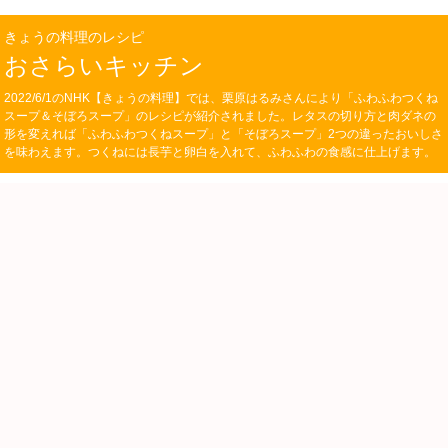
きょうの料理のレシピ
おさらいキッチン
2022/6/1のNHK【きょうの料理】では、栗原はるみさんにより「ふわふわつくね
スープ＆そぼろスープ」のレシピが紹介されました。レタスの切り方と肉ダネの
形を変えれば「ふわふわつくねスープ」と「そぼろスープ」2つの違ったおいしさ
を味わえます。つくねには長芋と卵白を入れて、ふわふわの食感に仕上げます。