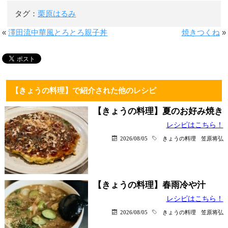
タグ：
栗原はるみ
«
澤田流中華風とろとろ親子丼
焼きつくね
»
【きょうの料理】で紹介された他のレシピ
【きょうの料理】夏のお好み焼き
レシピはこちら！
2026/08/05
きょうの料理
笠原将弘
【きょうの料理】春雨冷や汁
レシピはこちら！
2026/08/05
きょうの料理
笠原将弘