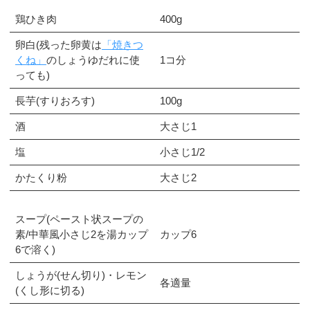
鶏ひき肉
400g
卵白(残った卵黄は
「焼きつ
くね」
のしょうゆだれに使
1コ分
っても)
長芋(すりおろす)
100g
酒
大さじ1
塩
小さじ1/2
かたくり粉
大さじ2
スープ(ペースト状スープの
素/中華風小さじ2を湯カップ
カップ6
6で溶く)
しょうが(せん切り)・レモン
各適量
(くし形に切る)