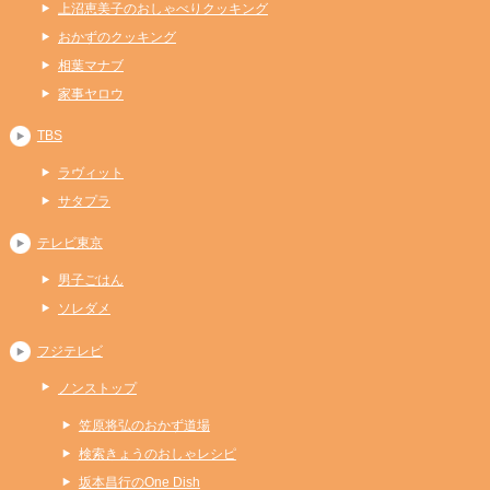
上沼恵美子のおしゃべりクッキング
おかずのクッキング
相葉マナブ
家事ヤロウ
TBS
ラヴィット
サタプラ
テレビ東京
男子ごはん
ソレダメ
フジテレビ
ノンストップ
笠原将弘のおかず道場
検索きょうのおしゃレシピ
坂本昌行のOne Dish