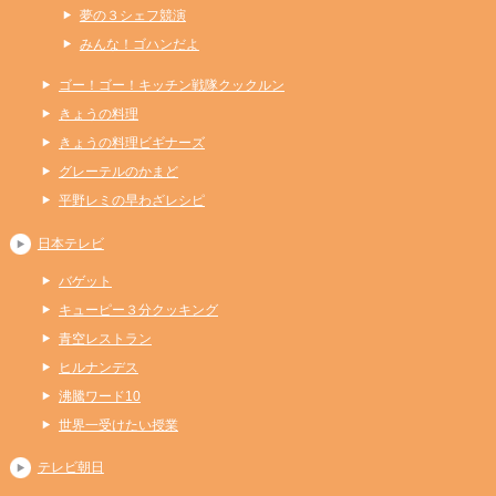
夢の３シェフ競演
みんな！ゴハンだよ
ゴー！ゴー！キッチン戦隊クックルン
きょうの料理
きょうの料理ビギナーズ
グレーテルのかまど
平野レミの早わざレシピ
日本テレビ
バゲット
キューピー３分クッキング
青空レストラン
ヒルナンデス
沸騰ワード10
世界一受けたい授業
テレビ朝日