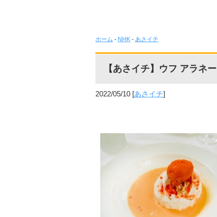
ホーム
-
NHK
-
あさイチ
【あさイチ】ウフ アラネ
2022/05/10
[
あさイチ
]