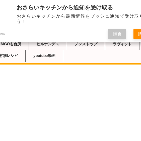
おさらいキッチンから通知を受け取る
2022/5/10のNH
おさらいキッチンから最新情報をプッシュ通知で受け取
菓子店オーナーシェフ・
チン
う！
レシピが紹介されまし
ラメルソースはお好み
拒否
ush7
DAIGOも台所
ヒルナンデス
ノンストップ
ラヴィット
材別レシピ
youtube動画