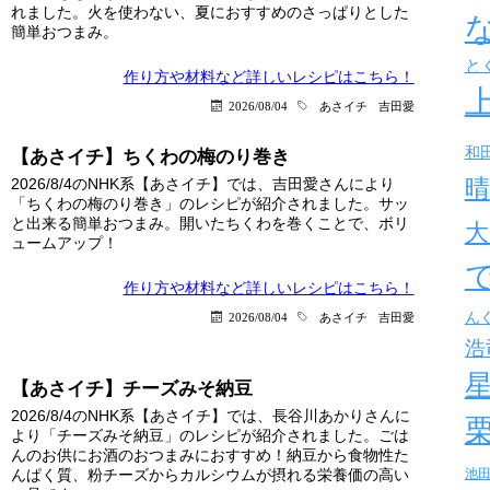
れました。火を使わない、夏におすすめのさっぱりとした
簡単おつまみ。
と
作り方や材料など詳しい
レシピはこちら！
2026/08/04
あさイチ
吉田愛
和
【あさイチ】ちくわの梅のり巻き
晴
2026/8/4のNHK系【あさイチ】では、吉田愛さんにより
「ちくわの梅のり巻き」のレシピが紹介されました。サッ
と出来る簡単おつまみ。開いたちくわを巻くことで、ボリ
大
ュームアップ！
作り方や材料など詳しい
レシピはこちら！
ん
2026/08/04
あさイチ
吉田愛
浩
【あさイチ】チーズみそ納豆
2026/8/4のNHK系【あさイチ】では、長谷川あかりさんに
より「チーズみそ納豆」のレシピが紹介されました。ごは
んのお供にお酒のおつまみにおすすめ！納豆から食物性た
んぱく質、粉チーズからカルシウムが摂れる栄養価の高い
池