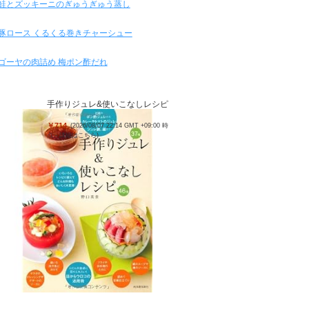
鮭とズッキーニのぎゅうぎゅう蒸し
豚ロース くるくる巻きチャーシュー
ゴーヤの肉詰め 梅ポン酢だれ
手作りジュレ&使いこなしレシピ
￥714
(2026/08/07 22:14 GMT +09:00 時
点 -
詳細はこちら
)