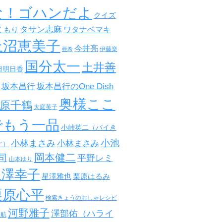
な！ゴハンだよ
クイズ
タサン志麻
ワタナベマキ
くもり
上沼恵美子
今井亮
伊藤楽
亜希
国分太一
土井善
田明日香
坂本昌行
坂本昌行のOne Dish
奥様ここ
原千鶴
大庭英子
でもう一品
小峠英二（バイき
小池
小林まさみ
小林まさみ
ぐ）
岡本健二
司
平野レミ
山本ゆり
星澤幸子
星澤雅也
栗原はるみ
栗原心平
検索きょうのおしゃレシピ
河野雅子
澤部佑（ハライ
田航