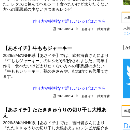
た。レタスに包んでヘルシー！食べたいけど太りたくない
方への罪悪感の少ないおつまみレシピ
人
作り方や材料など詳しい
レシピはこちら！
人
2026/08/04
あさイチ
武知海青
ラ
【あさイチ】牛ももジャーキー
2026/8/4のNHK系【あさイチ】では、武知海青さんにより
「牛ももジャーキー」のレシピが紹介されました。簡単手
作り！食べたいけど太りたくない方への罪悪感の少ない
「牛ももジャーキー」鶏のささみや、むね肉でも代用でき
ます。
作り方や材料など詳しい
レシピはこちら！
2026/08/04
あさイチ
武知海青
【あさイチ】たたききゅうりの切り干し大根あ
料
え
2026/8/4のNHK系【あさイチ】では、吉田愛さんにより
D
「たたききゅうりの切り干し大根あえ」のレシピが紹介さ