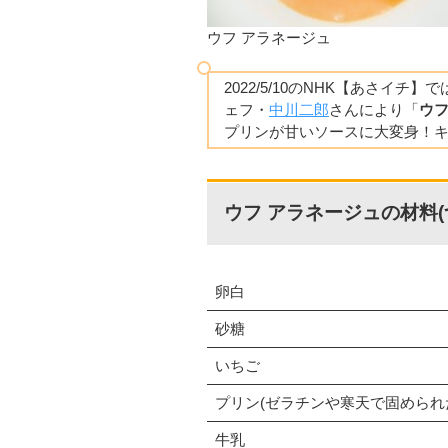
ウフ アラネージュ
2022/5/10のNHK【あさイ
ェフ・
中川二郎
さんにより「
ウフ
プリンが甘いソースに大変身！
ウフ アラネージュの材料(
卵白
砂糖
いちご
プリン(ゼラチンや寒天で固められ
牛乳