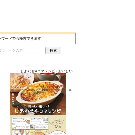
ーワードでも検索できます
しあわせ4コマレシピ - おいしい
楽しい!
(
544163
)
￥29,980
(2026/08/07 22:14 GMT +09:00 時点 -
詳
細はこちら
)