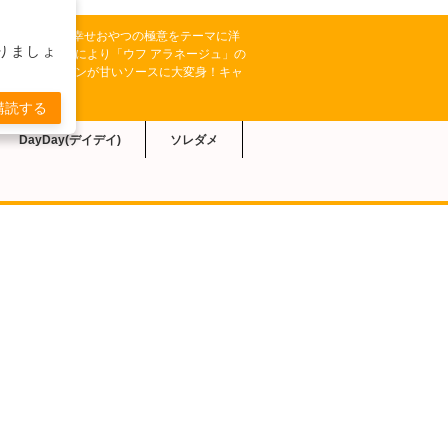
K【あさイチ】では、幸せおやつの極意をテーマに洋
りましょ
中川二郎さんにより「ウフ アラネージュ」の
た。市販のプリンが甘いソースに大変身！キャ
でどうぞ。
購読する
DayDay(デイデイ)
ソレダメ