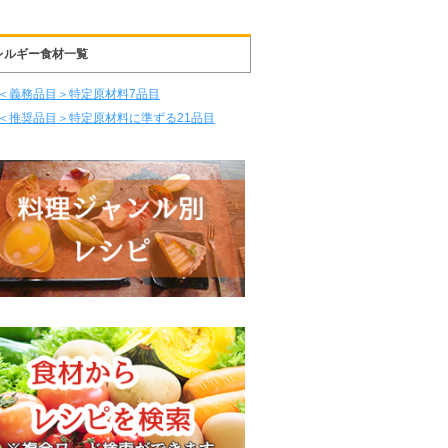
レルギー食材一覧
＜義務品目＞特定原材料7品目
＜推奨品目＞特定原材料に準ずる21品目