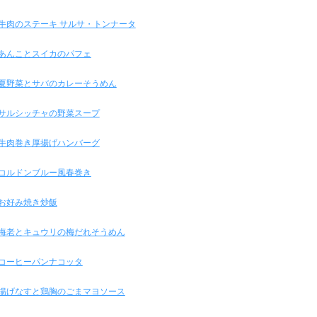
牛肉のステーキ サルサ・トンナータ
あんことスイカのパフェ
夏野菜とサバのカレーそうめん
サルシッチャの野菜スープ
牛肉巻き厚揚げハンバーグ
コルドンブルー風春巻き
お好み焼き炒飯
海老とキュウリの梅だれそうめん
コーヒーパンナコッタ
揚げなすと鶏胸のごまマヨソース