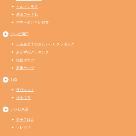
ヒルナンデス
沸騰ワード10
世界一受けたい授業
テレビ朝日
上沼恵美子のおしゃべりクッキング
おかずのクッキング
相葉マナブ
家事ヤロウ
TBS
ラヴィット
サタプラ
テレビ東京
男子ごはん
ソレダメ