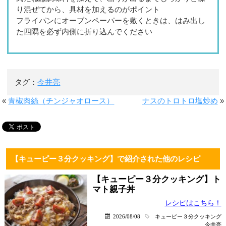
り混ぜてから、具材を加えるのがポイント
フライパンにオーブンペーパーを敷くときは、はみ出し
た四隅を必ず内側に折り込んでください
タグ：
今井亮
«
青椒肉絲（チンジャオロース）
ナスのトロトロ塩炒め
»
【キューピー３分クッキング】で紹介された他のレシピ
【キューピー３分クッキング】ト
マト親子丼
レシピはこちら！
2026/08/08
キューピー３分クッキング
今井亮