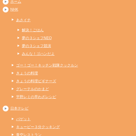
ホーム
NHK
あさイチ
解決！ごはん
夢の３シェフNEO
夢の３シェフ競演
みんな！ゴハンだよ
ゴー！ゴー！キッチン戦隊クックルン
きょうの料理
きょうの料理ビギナーズ
グレーテルのかまど
平野レミの早わざレシピ
日本テレビ
バゲット
キューピー３分クッキング
青空レストラン