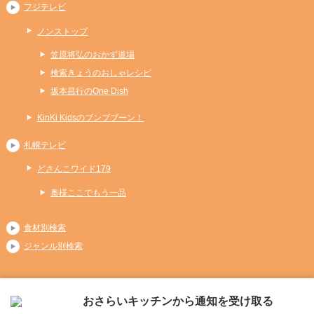
フジテレビ
ノンストップ
笠原将弘のおかず道場
検索きょうのおしゃレシピ
坂本昌行のOne Dish
KinKi Kidsのブンブブーン！
札幌テレビ
どさんこワイド179
奥様ここでもう一品
食材別検索
ジャンル別検索
おさらいキッチンから通知を受け取る