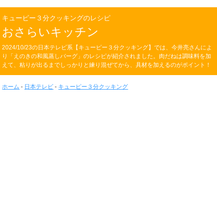
キューピー３分クッキングのレシピ
おさらいキッチン
2024/10/23の日本テレビ系【キューピー３分クッキング】では、今井亮さんによ
り「えのきの和風蒸しバーグ」のレシピが紹介されました。肉だねは調味料を加
えて、粘りが出るまでしっかりと練り混ぜてから、具材を加えるのがポイント！
ホーム
-
日本テレビ
-
キューピー３分クッキング