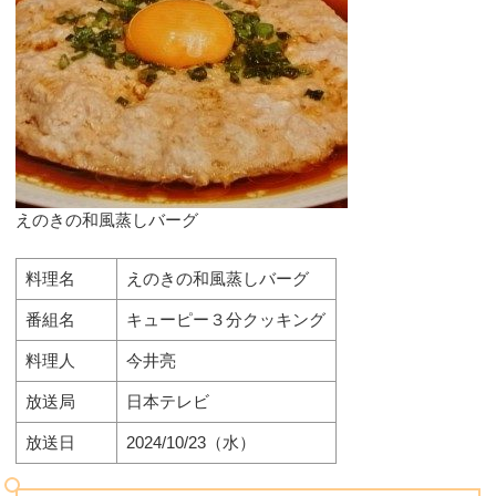
えのきの和風蒸しバーグ
料理名
えのきの和風蒸しバーグ
番組名
キューピー３分クッキング
料理人
今井亮
放送局
日本テレビ
放送日
2024/10/23（水）