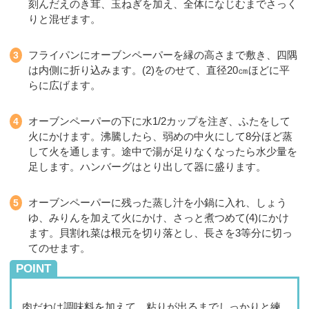
刻んだえのき茸、玉ねぎを加え、全体になじむまでさっく
りと混ぜます。
フライパンにオーブンペーパーを縁の高さまで敷き、四隅
は内側に折り込みます。(2)をのせて、直径20㎝ほどに平
らに広げます。
オーブンペーパーの下に水1/2カップを注ぎ、ふたをして
火にかけます。沸騰したら、弱めの中火にして8分ほど蒸
して火を通します。途中で湯が足りなくなったら水少量を
足します。ハンバーグはとり出して器に盛ります。
オーブンペーパーに残った蒸し汁を小鍋に入れ、しょう
ゆ、みりんを加えて火にかけ、さっと煮つめて(4)にかけ
ます。貝割れ菜は根元を切り落とし、長さを3等分に切っ
てのせます。
POINT
肉だねは調味料を加えて、粘りが出るまでしっかりと練