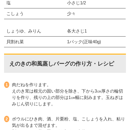
塩
小さじ1/2
こしょう
少々
しょうゆ、みりん
各大さじ1
貝割れ菜
1パック(正味40g)
えのきの和風蒸しバーグの作り方・レシピ
肉だねを作ります。
えのき茸は根元の固い部分を除き、下から3㎝厚さの輪切
りを作り、残りの上の部分は1㎝幅に刻みます。玉ねぎは
みじん切りにします。
ボウルにひき肉、酒、片栗粉、塩、こしょうを入れ、粘り
気が出るまで混ぜます。