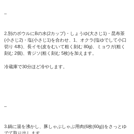
–
2.別のボウルにBの水(2カップ)・しょうゆ(大さじ1)・昆布茶
(小さじ2)・塩(小さじ1)を合わせ、1、オクラ(塩ゆでして小口
切り 4本)、長イモ(皮をむいて粗く刻む 80g)、ミョウガ(粗く
刻む 2個)、青ジソ(粗く刻む 5枚)を加えます。
冷蔵庫で30分ほど冷やします。
–
3.鍋に湯を沸かし、豚しゃぶしゃぶ用肉(6枚(60g))をさっとゆ
でて取り出します。