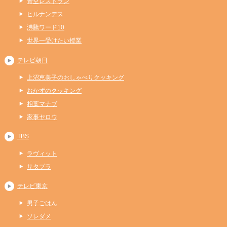
青空レストラン
ヒルナンデス
沸騰ワード10
世界一受けたい授業
テレビ朝日
上沼恵美子のおしゃべりクッキング
おかずのクッキング
相葉マナブ
家事ヤロウ
TBS
ラヴィット
サタプラ
テレビ東京
男子ごはん
ソレダメ