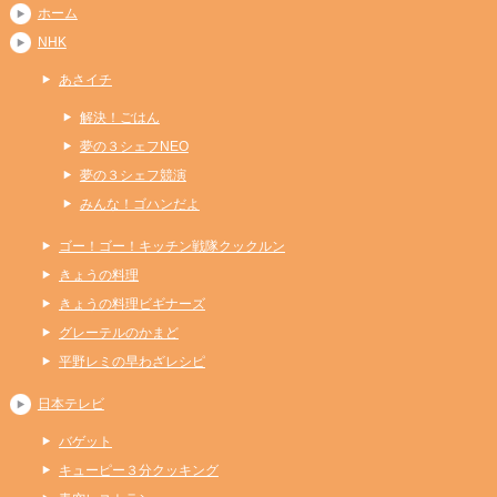
ホーム
NHK
あさイチ
解決！ごはん
夢の３シェフNEO
夢の３シェフ競演
みんな！ゴハンだよ
ゴー！ゴー！キッチン戦隊クックルン
きょうの料理
きょうの料理ビギナーズ
グレーテルのかまど
平野レミの早わざレシピ
日本テレビ
バゲット
キューピー３分クッキング