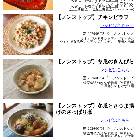
ノンストップ
しめちゃん
,
めざせ！料理アイドル七五三掛KITCHEN
,
七五三掛龍也
,
七五三掛龍也 (Travis Japan)
【ノンストップ】チキンピラフ
レシピはこちら！
2026/08/05
ノンストップ
,
今すぐできるランクアップキッチン
今すぐできるランクアップキッチン
,
茂出木浩司
【ノンストップ】冬瓜のきんぴら
レシピはこちら！
2026/08/04
ノンストップ
,
笠原将弘のおかず道場
笠原将弘
,
笠原将弘のおかず道場
【ノンストップ】冬瓜とさつま揚
げのさっぱり煮
レシピはこちら！
2026/08/04
ノンストップ
,
笠原将弘のおかず道場
笠原将弘
,
笠原将弘のおかず道場