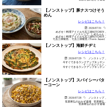
【ノンストップ】豚ナスつけそう
めん
レシピはこちら！
2026/07/31
めざせ！料理アイドル七五三掛KITCHEN
,
ノンストップ
しめちゃん
,
めざせ！料理アイドル七五三掛KITCHEN
,
七五三掛龍也
,
七五三掛龍也 (Travis Japan)
【ノンストップ】海鮮チヂミ
レシピはこちら！
2026/07/29
ノンストップ
,
今すぐできるランクアップキッチン
イ・ジョンジュン
,
今すぐできるランクアップキッチン
【ノンストップ】スパイシーバタ
ーコーン
レシピはこちら！
2026/07/28
ノンストップ
,
笠原将弘のおかず道場
笠原将弘
,
笠原将弘のおかず道場