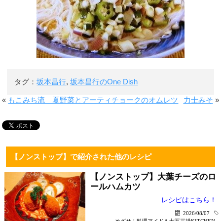
タグ：
坂本昌行
,
坂本昌行のOne Dish
«
もこみち流 夏野菜とアーティチョークのオムレツ
力士みそ
»
【ノンストップ】で紹介された他のレシピ
【ノンストップ】大葉チーズのロ
ールハムカツ
レシピはこちら！
2026/08/07
めざせ！料理アイドル七五三掛KITCHEN
,