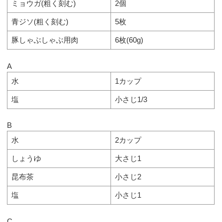
ミョウガ(粗く刻む)
2個
青ジソ(粗く刻む)
5枚
豚しゃぶしゃぶ用肉
6枚(60g)
A
水
1カップ
塩
小さじ1/3
B
水
2カップ
しょうゆ
大さじ1
昆布茶
小さじ2
塩
小さじ1
C