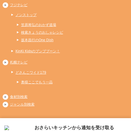
フジテレビ
ノンストップ
笠原将弘のおかず道場
検索きょうのおしゃレシピ
坂本昌行のOne Dish
KinKi Kidsのブンブブーン！
札幌テレビ
どさんこワイド179
奥様ここでもう一品
食材別検索
ジャンル別検索
おさらいキッチンから通知を受け取る