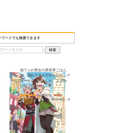
ーワードでも検索できます
捨てられ聖女の異世界ごはん
旅 隠れスキルでキャンピング
カーを召喚しました ２ (B's-
LOG COMICS)
(
5471470
)
￥663
(2026/08/05 20:18 GMT +09:00 時点 -
詳
細はこちら
)