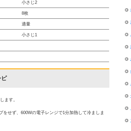
小さじ2
8枚
適量
小さじ1
シピ
にします。
プをせず、600Wの電子レンジで1分加熱して冷ましま