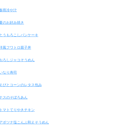
春雨冷や汁
夏のお好み焼き
とうもろこしパンケーキ
洋風フワトロ親子丼
おろしジャコそうめん
いなり寿司
えびとコーンのレタス包み
ナスのそぼろあん
トマトてりやきチキン
アボツナ塩こんぶ和えそうめん