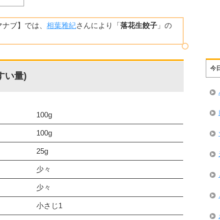
葉マナブ】では、
相葉雅紀
さんにより「
落花生餃子
」の
今
すい量)
100g
100g
25g
少々
少々
小さじ1