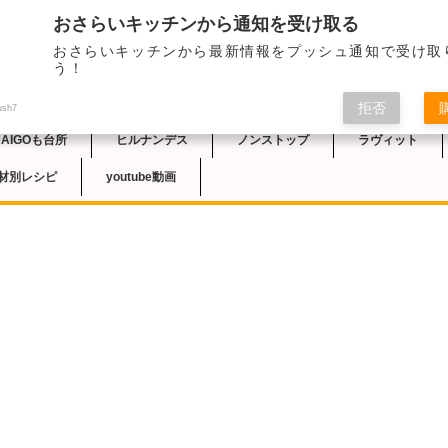
おさらいキッチンから通知を受け取る
2023/10/1のテレ
おさらいキッチンから最新情報をプッシュ通知で受け取
「落花生餃子」のレシ
チン
う！
拒否
ush7
DAIGOも台所
ヒルナンデス
ノンストップ
ラヴィット
材別レシピ
youtube動画