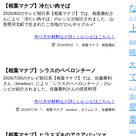
【相葉マナブ】冷たい肉そば
2026/8/2のテレビ朝日系【相葉マナブ】では、相葉雅紀さ
と
んにより「冷たい肉そば」のレシピが紹介されました。山
形県河北町で生まれたご当地の“ひんやりグルメ”
作り方や材料など詳しい
レシピはこちら！
和
2026/08/02
相葉マナブ
相葉雅紀
晴
大
【相葉マナブ】シラスのペペロンチーノ
2026/7/26のテレビ朝日系【相葉マナブ】では、佐藤勝利
さん（timelesz）により「シラスのペペロンチーノ」のレ
ん
シピが紹介されました。佐藤勝利さんの得意料理
浩
作り方や材料など詳しい
レシピはこちら！
2026/07/26
相葉マナブ
timelesz
,
タイムレス
,
佐藤勝利
池
【相葉マナブ】ヒラスズキのアクアパッツァ