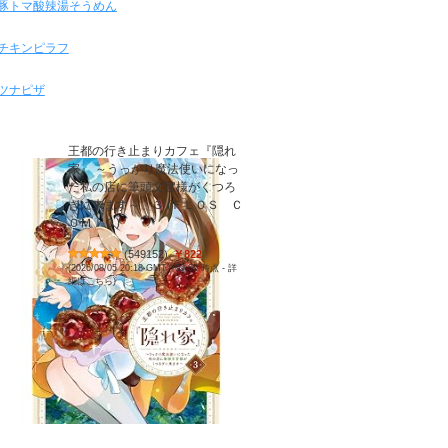
豚トマ酸辣湯そうめん
チキンピラフ
ツナピザ
王都の行き止まりカフェ『隠れ
家』 ～うっかり魔法使いになっ
た私の店に筆頭文官様がくつろ
ぎに来ます～ ３ (ＦＬＯＳ Ｃ
ＯＭＩＣ)
(
549152
)
￥822
(2026/08/05 20:18 GMT +09:00 時点 -
詳
細はこちら
)