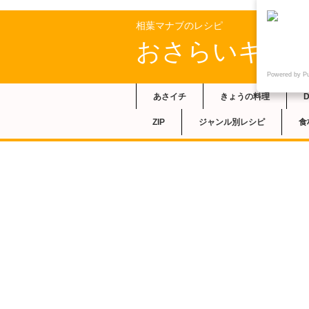
相葉マナブのレシピ
おさらいキッ
Powered by P
あさイチ
きょうの料理
ZIP
ジャンル別レシピ
食