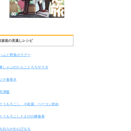
日放送の見逃しレシピ
ハムと野菜のラグー
豚しゃぶのたらことろろサラダ
ツナ春巻き
天津飯
とうもろこし、小松菜、ベーコン炒め
とうもろこしとえびの棒春巻
おおらかわらびもち