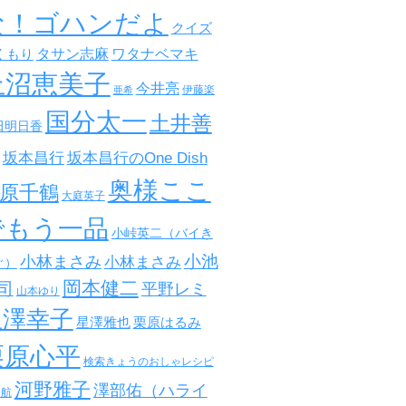
な！ゴハンだよ
クイズ
タサン志麻
ワタナベマキ
くもり
上沼恵美子
今井亮
伊藤楽
亜希
国分太一
土井善
田明日香
坂本昌行
坂本昌行のOne Dish
奥様ここ
原千鶴
大庭英子
でもう一品
小峠英二（バイき
小池
小林まさみ
小林まさみ
ぐ）
岡本健二
司
平野レミ
山本ゆり
星澤幸子
星澤雅也
栗原はるみ
栗原心平
検索きょうのおしゃレシピ
河野雅子
澤部佑（ハライ
田航