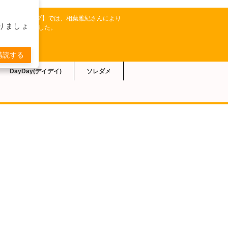
ビ朝日系【相葉マナブ】では、相葉雅紀さんにより
りましょ
ピが紹介されました。
購読する
DayDay(デイデイ)
ソレダメ