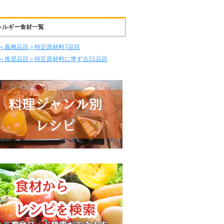
レルギー食材一覧
＜義務品目＞特定原材料7品目
＜推奨品目＞特定原材料に準ずる21品目