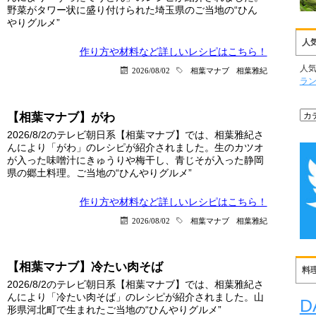
野菜がタワー状に盛り付けられた埼玉県のご当地の“ひん
やりグルメ”
人
作り方や材料など詳しい
レシピはこちら！
人
2026/08/02
相葉マナブ
相葉雅紀
ラ
【相葉マナブ】がわ
2026/8/2のテレビ朝日系【相葉マナブ】では、相葉雅紀さ
んにより「がわ」のレシピが紹介されました。生のカツオ
が入った味噌汁にきゅうりや梅干し、青じそが入った静岡
県の郷土料理。ご当地の“ひんやりグルメ”
作り方や材料など詳しい
レシピはこちら！
2026/08/02
相葉マナブ
相葉雅紀
【相葉マナブ】冷たい肉そば
料
2026/8/2のテレビ朝日系【相葉マナブ】では、相葉雅紀さ
んにより「冷たい肉そば」のレシピが紹介されました。山
D
形県河北町で生まれたご当地の“ひんやりグルメ”