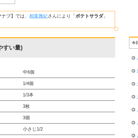
葉マナブ】では、
相葉雅紀
さんにより「
ポテトサラダ
」
今
やすい量)
中6個
1/4個
1/3本
3枚
3個
小さじ1/2