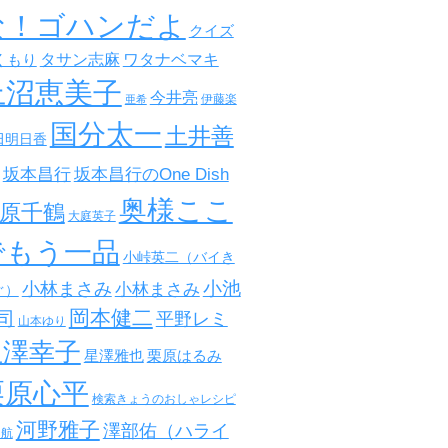
な！ゴハンだよ
クイズ
タサン志麻
ワタナベマキ
くもり
上沼恵美子
今井亮
伊藤楽
亜希
国分太一
土井善
田明日香
坂本昌行
坂本昌行のOne Dish
奥様ここ
原千鶴
大庭英子
でもう一品
小峠英二（バイき
小池
小林まさみ
小林まさみ
ぐ）
岡本健二
司
平野レミ
山本ゆり
星澤幸子
星澤雅也
栗原はるみ
栗原心平
検索きょうのおしゃレシピ
河野雅子
澤部佑（ハライ
田航