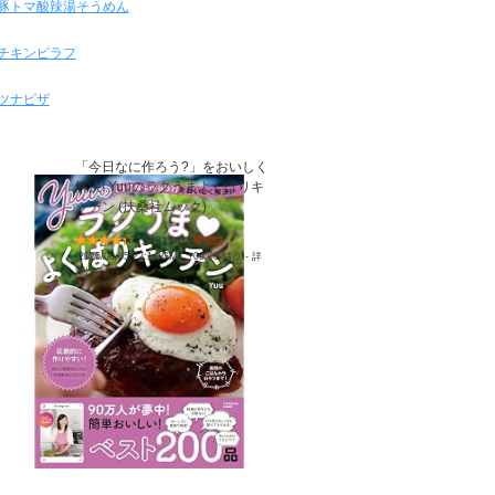
豚トマ酸辣湯そうめん
チキンピラフ
ツナピザ
「今日なに作ろう?」をおいしく
解決! Yuuのラクうまよくばりキ
ッチン (扶桑社ムック)
(
543134
)
￥333
(2026/08/05 22:14 GMT +09:00 時点 -
詳
細はこちら
)