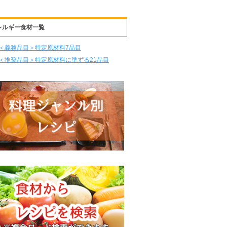
レルギー食材一覧
＜義務品目＞特定原材料7品目
＜推奨品目＞特定原材料に準ずる21品目