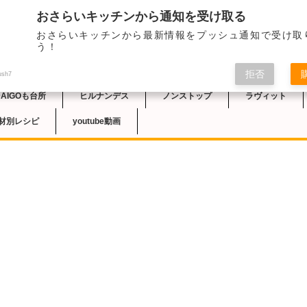
おさらいキッチンから通知を受け取る
2023/7/16のテレ
おさらいキッチンから最新情報をプッシュ通知で受け取
「ポテトサラダ」のレ
チン
う！
拒否
ush7
DAIGOも台所
ヒルナンデス
ノンストップ
ラヴィット
材別レシピ
youtube動画