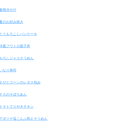
春雨冷や汁
夏のお好み焼き
とうもろこしパンケーキ
洋風フワトロ親子丼
おろしジャコそうめん
いなり寿司
えびとコーンのレタス包み
ナスのそぼろあん
トマトてりやきチキン
アボツナ塩こんぶ和えそうめん