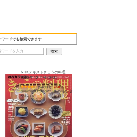
ーワードでも検索できます
NHKテキストきょうの料理
2023年 12 月号 [雑誌]
(
542111
)
￥58
(2026/08/05 22:14 GMT +09:00 時点 -
詳
細はこちら
)