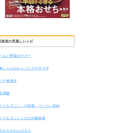
日放送の見逃しレシピ
ハムと野菜のラグー
豚しゃぶのたらことろろサラダ
ツナ春巻き
天津飯
とうもろこし、小松菜、ベーコン炒め
とうもろこしとえびの棒春巻
おおらかわらびもち