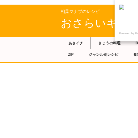
相葉マナブのレシピ
おさらいキッ
Powered by P
あさイチ
きょうの料理
ZIP
ジャンル別レシピ
食