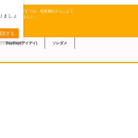
ビ朝日系【相葉マナブ】では、相葉雅紀さんにより
りましょ
シピが紹介されました。
購読する
DayDay(デイデイ)
ソレダメ