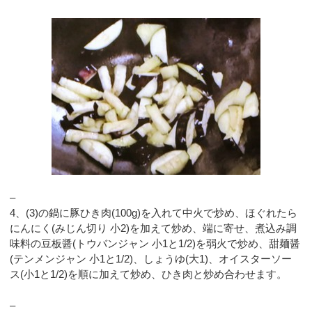
–
4、(3)の鍋に豚ひき肉(100g)を入れて中火で炒め、ほぐれたら
にんにく(みじん切り 小2)を加えて炒め、端に寄せ、煮込み調
味料の豆板醤(トウバンジャン 小1と1/2)を弱火で炒め、甜麺醤
(テンメンジャン 小1と1/2)、しょうゆ(大1)、オイスターソー
ス(小1と1/2)を順に加えて炒め、ひき肉と炒め合わせます。
–