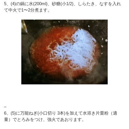
5、(4)の鍋に水(200ml)、砂糖(小1/2)、しらたき、なすを入れ
て中火で1〜2分煮ます。
–
6、(5)に万能ねぎ(小口切り 3本)を加えて水溶き片栗粉（適
量）でとろみをつけ、強火であおります。