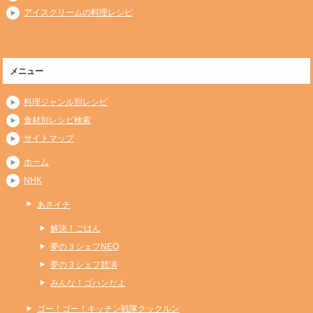
アイスクリームの料理レシピ
メニュー
料理ジャンル別レシピ
食材別レシピ検索
サイトマップ
ホーム
NHK
あさイチ
解決！ごはん
夢の３シェフNEO
夢の３シェフ競演
みんな！ゴハンだよ
ゴー！ゴー！キッチン戦隊クックルン