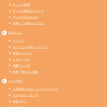
きょうの料理
きょうの料理ビギナーズ
グレーテルのかまど
平野レミの早わざレシピ
日本テレビ
バゲット
キューピー３分クッキング
青空レストラン
ヒルナンデス
沸騰ワード10
世界一受けたい授業
テレビ朝日
上沼恵美子のおしゃべりクッキング
おかずのクッキング
相葉マナブ