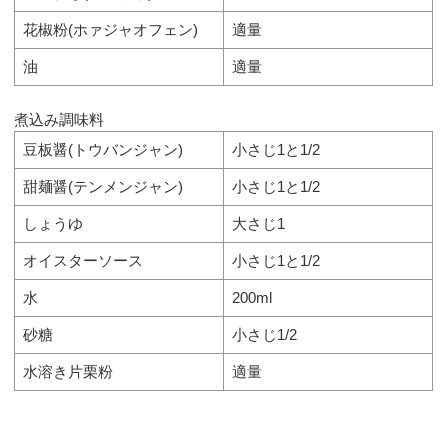
花椒粉(ホァジャオフェン)
適量
油
適量
煮込み調味料
豆板醤(トウバンジャン)
小さじ1と1/2
甜麺醤(テンメンジャン)
小さじ1と1/2
しょうゆ
大さじ1
オイスターソース
小さじ1と1/2
水
200ml
砂糖
小さじ1/2
水溶き片栗粉
適量