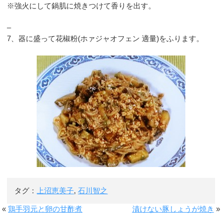
※強火にして鍋肌に焼きつけて香りを出す。
–
7、器に盛って花椒粉(ホァジャオフェン 適量)をふります。
タグ：
上沼恵美子
,
石川智之
«
鶏手羽元と卵の甘酢煮
漬けない豚しょうが焼き
»