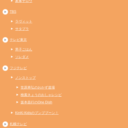
家事ヤロウ
TBS
ラヴィット
サタプラ
テレビ東京
男子ごはん
ソレダメ
フジテレビ
ノンストップ
笠原将弘のおかず道場
検索きょうのおしゃレシピ
坂本昌行のOne Dish
KinKi Kidsのブンブブーン！
札幌テレビ