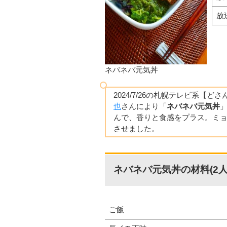
放
ネバネバ元気丼
2024/7/26の札幌テレビ系【
也
さんにより「
ネバネバ元気丼
んで、香りと食感をプラス。ミ
させました。
ネバネバ元気丼の材料(2人
ご飯