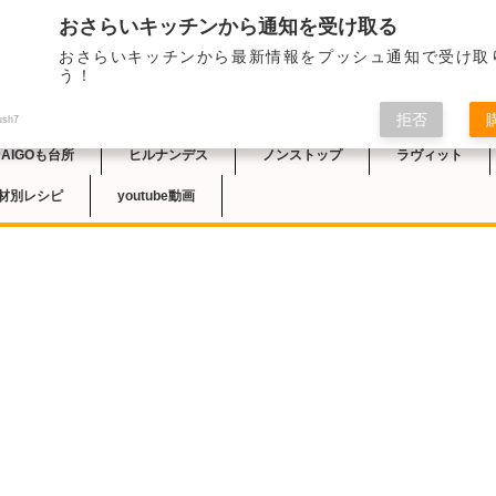
おさらいキッチンから通知を受け取る
2024/7/26の札幌
おさらいキッチンから最新情報をプッシュ通知で受け取
品では、星澤雅也さん
チン
う！
ました。今回はワサビ
といった香味野菜も入
拒否
ush7
DAIGOも台所
ヒルナンデス
ノンストップ
ラヴィット
材別レシピ
youtube動画