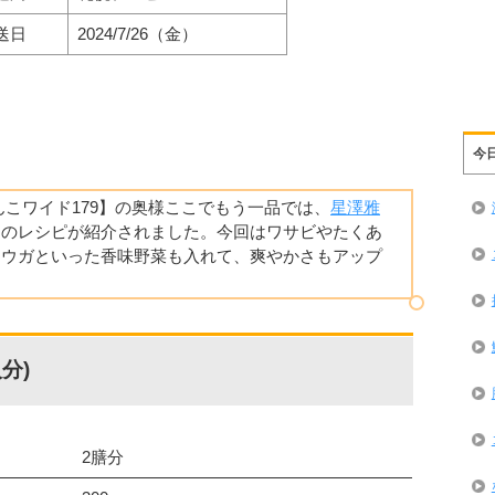
送日
2024/7/26（金）
今
どさんこワイド179】の奥様ここでもう一品では、
星澤雅
」のレシピが紹介されました。今回はワサビやたくあ
ョウガといった香味野菜も入れて、爽やかさもアップ
分)
2膳分