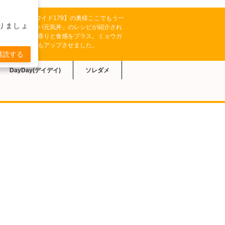
テレビ系【どさんこワイド179】の奥様ここでもう一
りましょ
により「ネバネバ元気丼」のレシピが紹介され
やたくあんで、香りと食感をプラス。ミョウガ
れて、爽やかさもアップさせました。
購読する
DayDay(デイデイ)
ソレダメ