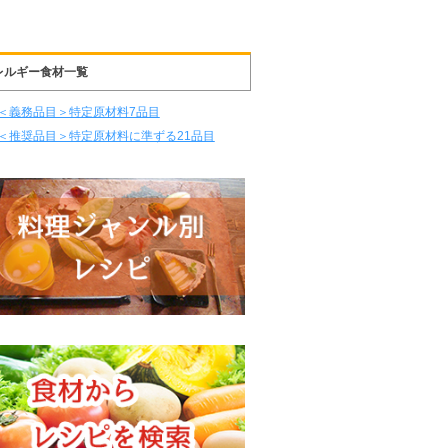
レルギー食材一覧
＜義務品目＞特定原材料7品目
＜推奨品目＞特定原材料に準ずる21品目