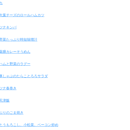
れ
大葉チーズのロールハムカツ
ツナキンパ
野菜たっぷり時短味噌汁
薬膳カレーそうめん
ハムと野菜のラグー
豚しゃぶのたらことろろサラダ
ツナ春巻き
天津飯
ぶりのごま焼き
とうもろこし、小松菜、ベーコン炒め