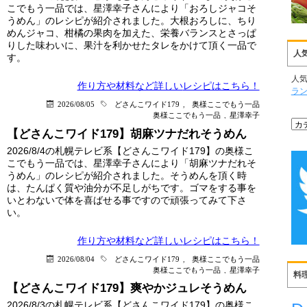
こでもう一品では、星澤幸子さんにより「おろしジャコそ
うめん」のレシピが紹介されました。大根おろしに、ちり
めんジャコ、柑橘の果肉を加えた、栄養バランスとさっぱ
りした味わいに、果汁を利かせたタレをかけて頂く一品で
人
す。
人
作り方や材料など詳しい
レシピはこちら！
ラ
2026/08/05
どさんこワイド179
,
奥様ここでもう一品
奥様ここでもう一品
,
星澤幸子
【どさんこワイド179】胡麻ツナだれそうめん
2026/8/4の札幌テレビ系【どさんこワイド179】の奥様こ
こでもう一品では、星澤幸子さんにより「胡麻ツナだれそ
うめん」のレシピが紹介されました。そうめんを頂く時
は、たんぱく質や油分が不足しがちです。ゴマをする事を
いとわないで体を喜ばせる事ですので頑張ってみて下さ
い。
作り方や材料など詳しい
レシピはこちら！
2026/08/04
どさんこワイド179
,
奥様ここでもう一品
奥様ここでもう一品
,
星澤幸子
料
【どさんこワイド179】爽やかジュレそうめん
2026/8/3の札幌テレビ系【どさんこワイド179】の奥様こ