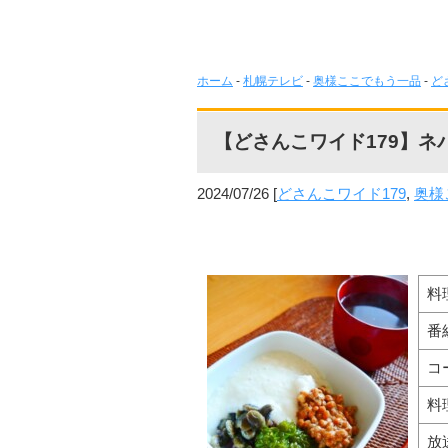
ホーム
-
札幌テレビ
-
奥様ここでもう一品
-
ど
【どさんこワイド179】ネ
2024/07/26
[
どさんこワイド179
,
奥様
料
番
コ
料
放