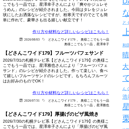
D
こでもう一品では、星澤幸子さんにより「爽やかジュレそ
うめん」のレシピが紹介されました。今回はタレをジュレ
状にしたお洒落なレシピですが、粉寒天ですのでとても簡
単に作れて、豪華さも出る嬉しい献立です！
と
作り方や材料など詳しい
レシピはこちら！
2026/08/03
どさんこワイド179
,
奥様ここでもう一品
奥様ここでもう一品
,
星澤幸子
和
【どさんこワイド179】フルーツパフェサンド
晴
2026/7/31の札幌テレビ系【どさんこワイド179】の奥様こ
大
こでもう一品では、星澤雅也さんにより「フルーツパフェ
サンド」のレシピが紹介されました。作って楽しい、食べ
て嬉しいフルーツサンドのレシピです。もちろんフルーツ
はお好みのものでOK！
ん
作り方や材料など詳しい
レシピはこちら！
浩
2026/07/31
どさんこワイド179
,
奥様ここでもう一品
奥様ここでもう一品
,
星澤雅也
【どさんこワイド179】厚揚げのピザ風焼き
2026/7/30の札幌テレビ系【どさんこワイド179】の奥様こ
こでもう一品では、星澤幸子さんにより「厚揚げのピザ風