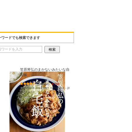
ーワードでも検索できます
笠原将弘のまかないみたいな自
宅飯
(
544456
)
￥798
(2026/08/06 20:18 GMT +09:00 時点 -
詳
細はこちら
)