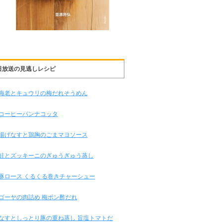
日放送の見逃しレシピ
海老とキュウリの梅だれそうめん
コーヒーパンナコッタ
揚げなすと鶏胸のごまマヨソース
鮭とズッキーニのぎゅうぎゅう蒸し
豚ロース くるくる巻きチャーシュー
ゴーヤの肉詰め 梅ポン酢だれ
なすとしっとり豚の重ね蒸し 旨塩トマトだ