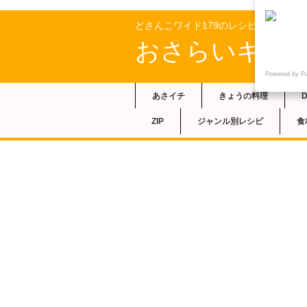
どさんこワイド179のレシピ
おさらいキッ
Powered by P
あさイチ
きょうの料理
ZIP
ジャンル別レシピ
食