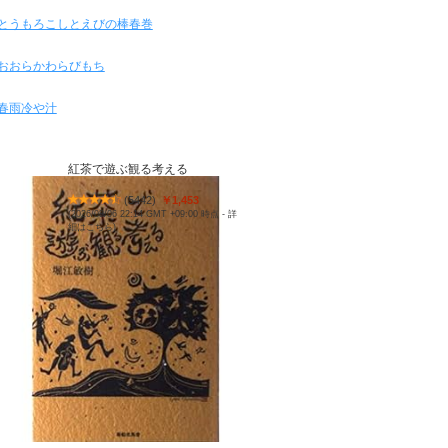
とうもろこしとえびの棒春巻
おおらかわらびもち
春雨冷や汁
紅茶で遊ぶ観る考える
(
5442
)
￥1,453
(2026/08/06 22:14 GMT +09:00 時点 -
詳
細はこちら
)