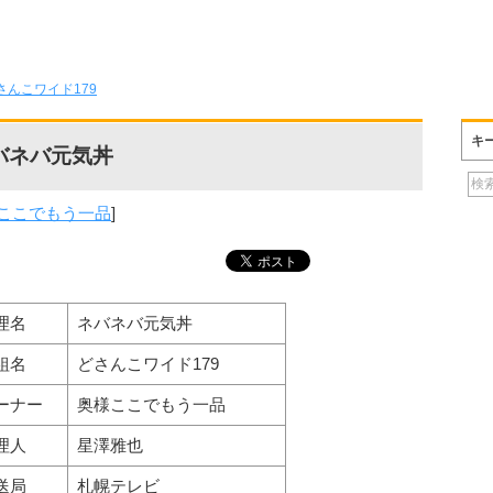
さんこワイド179
キ
バネバ元気丼
ここでもう一品
]
理名
ネバネバ元気丼
組名
どさんこワイド179
ーナー
奥様ここでもう一品
理人
星澤雅也
送局
札幌テレビ