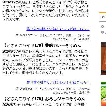
2026/8/7の札幌テレビ系【どさんこワイド179】の奥様こ
こでもう一品では、星澤雅也さんにより「海老とキュウリ
の梅だれそうめん」のレシピが紹介されました。今回は梅
を使った、夏にぴったりのかんたん梅だれで、いただくそ
ア
うめんです。
作り方や材料など詳しい
レシピはこちら！
2026/08/07
どさんこワイド179
,
奥様ここでもう一品
奥様ここでもう一品
,
星澤雅也
【どさんこワイド179】薬膳カレーそうめん
2026/8/6の札幌テレビ系【どさんこワイド179】の奥様こ
こでもう一品では、星澤幸子さんにより「薬膳カレーそう
めん」のレシピが紹介されました。ニンニクやショウガを
効かせた薬膳カレーにしました。ニンニクやカレー粉は火
を通さないと良い香りが出ないので、さっと炒めて香りを
出してから、調味料やちくわを入れます。
作り方や材料など詳しい
レシピはこちら！
2026/08/06
どさんこワイド179
,
奥様ここでもう一品
奥様ここでもう一品
,
星澤幸子
【どさんこワイド179】おろしジャコそうめん
2026/8/5の札幌テレビ系【どさんこワイド179】の奥様こ