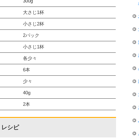
300g
大さじ1杯
小さじ2杯
2パック
小さじ1杯
各少々
6本
少々
40g
2本
・レシピ