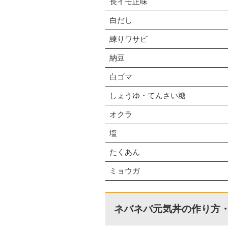
長イモ正味
白だし
練りワサビ
納豆
白ゴマ
しょうゆ・てんさい糖
オクラ
塩
たくあん
ミョウガ
ネバネバ元気丼の作り方