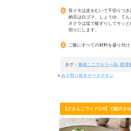
長イモは皮をむいて千切りつき
納豆は白ゴマ、しょうゆ、てん
オクラは塩で板ずりしてサッと
切りにします。
ご飯にすべての材料を盛り付け
タグ：
奥様ここでもう一品
,
星澤
«
みそ照り焼きチーズチキン
【どさんこワイド179】で紹介さ