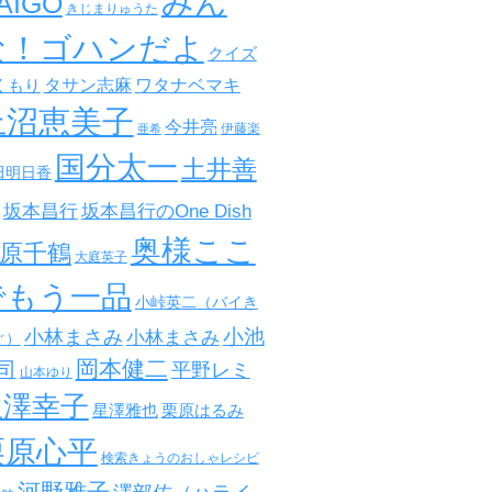
みん
AIGO
きじまりゅうた
な！ゴハンだよ
クイズ
タサン志麻
ワタナベマキ
くもり
上沼恵美子
今井亮
伊藤楽
亜希
国分太一
土井善
田明日香
坂本昌行
坂本昌行のOne Dish
奥様ここ
原千鶴
大庭英子
でもう一品
小峠英二（バイき
小池
小林まさみ
小林まさみ
ぐ）
岡本健二
司
平野レミ
山本ゆり
星澤幸子
星澤雅也
栗原はるみ
栗原心平
検索きょうのおしゃレシピ
河野雅子