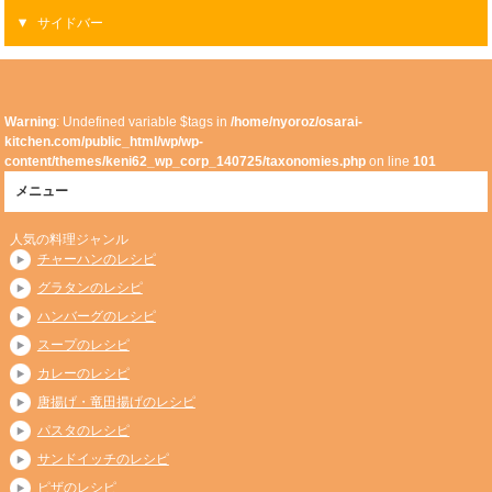
サイドバー
Warning
: Undefined variable $tags in
/home/nyoroz/osarai-
kitchen.com/public_html/wp/wp-
content/themes/keni62_wp_corp_140725/taxonomies.php
on line
101
メニュー
人気の料理ジャンル
チャーハンのレシピ
グラタンのレシピ
ハンバーグのレシピ
スープのレシピ
カレーのレシピ
唐揚げ・竜田揚げのレシピ
パスタのレシピ
サンドイッチのレシピ
ピザのレシピ