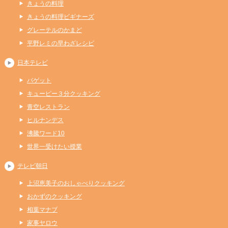
きょうの料理
きょうの料理ビギナーズ
グレーテルのかまど
平野レミの早わざレシピ
日本テレビ
バゲット
キューピー３分クッキング
青空レストラン
ヒルナンデス
沸騰ワード10
世界一受けたい授業
テレビ朝日
上沼恵美子のおしゃべりクッキング
おかずのクッキング
相葉マナブ
家事ヤロウ