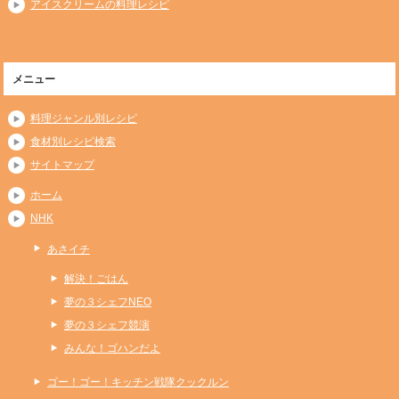
アイスクリームの料理レシピ
メニュー
料理ジャンル別レシピ
食材別レシピ検索
サイトマップ
ホーム
NHK
あさイチ
解決！ごはん
夢の３シェフNEO
夢の３シェフ競演
みんな！ゴハンだよ
ゴー！ゴー！キッチン戦隊クックルン