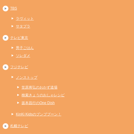
TBS
ラヴィット
サタプラ
テレビ東京
男子ごはん
ソレダメ
フジテレビ
ノンストップ
笠原将弘のおかず道場
検索きょうのおしゃレシピ
坂本昌行のOne Dish
KinKi Kidsのブンブブーン！
札幌テレビ