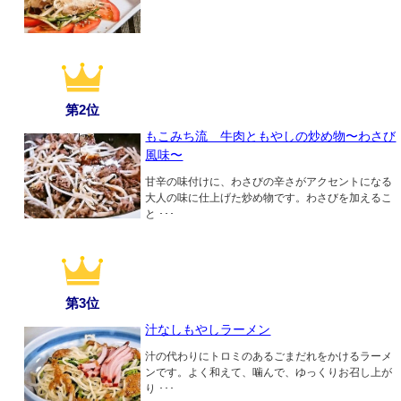
第2位
もこみち流 牛肉ともやしの炒め物〜わさび
風味〜
甘辛の味付けに、わさびの辛さがアクセントになる
大人の味に仕上げた炒め物です。わさびを加えるこ
と ･･･
第3位
汁なしもやしラーメン
汁の代わりにトロミのあるごまだれをかけるラーメ
ンです。よく和えて、噛んで、ゆっくりお召し上が
り ･･･